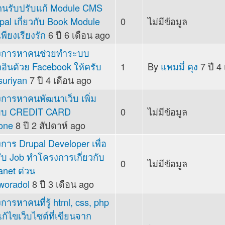
นรับปรับแก้ Module CMS
pal เกี่ยวกับ Book Module
0
ไม่มีข้อมูล
c
เพียงเรียงรัก
6 ปี 6 เดือน ago
งการหาคนช่วยทำระบบ
กอินด้วย Facebook ให้ครับ
1
By
แพมมี่ คุง
7 ปี 4
c
suriyan
7 ปี 4 เดือน ago
งการหาคนพัฒนาเว็บ เพิ่ม
บบ CREDIT CARD
0
ไม่มีข้อมูล
c
one
8 ปี 2 สัปดาห์ ago
งการ Drupal Developer เพื่อ
ับ Job ทำโครงการเกี่ยวกับ
0
ไม่มีข้อมูล
c
ranet ด่วน
woradol
8 ปี 3 เดือน ago
งการหาคนที่รู้ html, css, php
ก้ไขเว็บไซต์ที่เขียนจาก