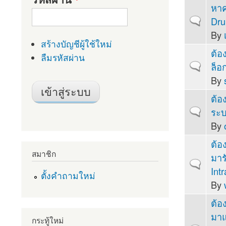
หาค
Dru
Normal topi
By
สร้างบัญชีผู้ใช้ใหม่
ต้อ
ลืมรหัสผ่าน
ล็อ
Normal topi
By
ต้อ
ระ
Normal topi
By
ต้อ
สมาชิก
มาร
Normal topi
Int
ตั้งคำถามใหม่
By
ต้อ
มาแ
กระทู้ใหม่