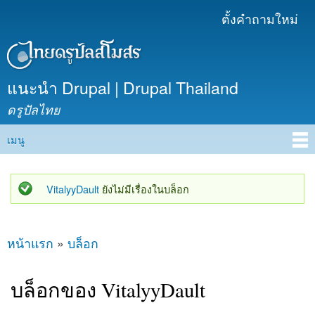
ข้าม
ตั้งคำถามใหม่
เมนูรอง
ไปยัง
เนื้อหา
หลัก
แนะนำ Drupal | Drupal Thailand
ดรูปัลไทย
เมนู
Main menu
VitalyyDault
ยังไม่มีเรื่องในบล็อก
สถานะข้อความ
หน้าแรก
»
บล็อก
คุณอยู่ที่นี่
บล็อกของ VitalyyDault