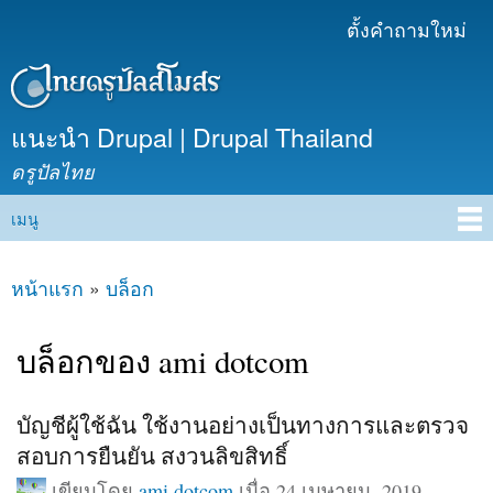
ข้าม
ตั้งคำถามใหม่
เมนูรอง
ไปยัง
เนื้อหา
หลัก
แนะนำ Drupal | Drupal Thailand
ดรูปัลไทย
เมนู
Main menu
หน้าแรก
»
บล็อก
คุณอยู่ที่นี่
บล็อกของ ami dotcom
บัญชีผู้ใช้ฉัน ใช้งานอย่างเป็นทางการและตรวจ
สอบการยืนยัน สงวนลิขสิทธิ์
เขียนโดย
ami dotcom
เมื่อ 24 เมษายน, 2019 -