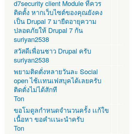
d7security client Module ที่ควร
ติดตั้ง หากเว็บไซต์ของคุณยังคง
เป็น Drupal 7 มายืดอายุความ
ปลอดภัยให้ Drupal 7 กัน
suriyan2538
สวัสดีเพื่อนชาว Drupal ครับ
suriyan2538
พยามติดตั่งหลายวันละ Social
open ไช้เเทนเฟสบุคได้เลยครับ
ติดตั่งไม่ได้สักที
Ton
ขอโมดูลกำหนดจำนวนครั้ง เเก้ใข
เนื้อหา ขอคำเเนะนำครับ
Ton