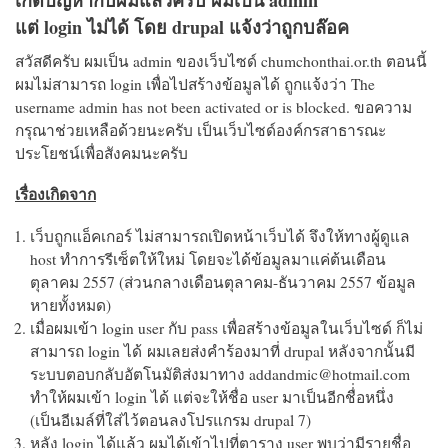
แต่ login ไม่ได้ โดย drupal แจ้งว่าถูกบล๊อค
สวัสดีครับ ผมเป็น admin ของเว็บไซด์ chumchonthai.or.th ตอนนี้
ผมไม่สามารถ login เพื่อไปสร้างข้อมูลได้ ถูกแจ้งว่า The
username admin has not been activated or is blocked. ขอความ
กรุณาช่วยเหลือด้วยนะครับ เป็นเว็บไซด์องค์กรสาธารณะ
ประโยชน์เพื่อสังคมนะครับ
เรื่องเกิดจาก
เว็บถูกแอ็คเกอร์ ไม่สามารถเปิดหน้าเว็บได้ จึงให้ทางผู้ดูแล
host ทำการรีเซ็ตให้ใหม่ โดยจะได้ข้อมูลมาแค่ต้นเดือน
ตุลาคม 2557 (ส่วนกลางเดือนตุลาคม-ธันวาคม 2557 ข้อมูล
หายทั้งหมด)
เมื่อผมเข้า login user กับ pass เพื่อสร้างข้อมูลในเว็บไซด์ ก็ไม่
สามารถ login ได้ ผมเลยส่งคำร้องมาที่ drupal หลังจากนั้นมี
ระบบตอบกลับอัตโนมัติส่งมาทาง addandmic@hotmail.com
ทำให้ผมเข้า login ได้ แต่จะให้ชื่อ user มาเป็นอีกชื่่อหนึ่ง
(เป็นอีเมล์ที่ใส่ไว้ตอนลงโปรแกรม drupal 7)
หลัง login ได้แล้ว ผมได้เข้าไปที่ตาราง user พบว่ามีรายชื่อ