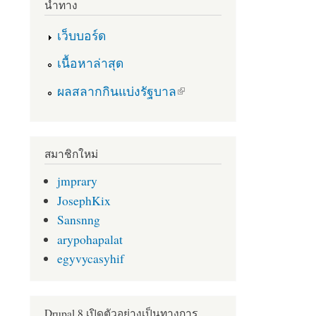
นำทาง
เว็บบอร์ด
เนื้อหาล่าสุด
(link is external)
ผลสลากกินแบ่งรัฐบาล
สมาชิกใหม่
jmprary
JosephKix
Sansnng
arypohapalat
egyvycasyhif
Drupal 8 เปิดตัวอย่างเป็นทางการ