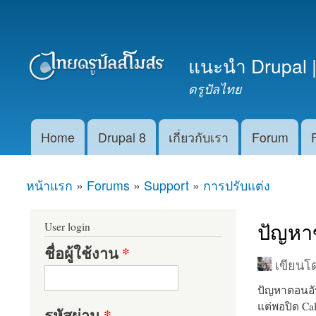
เมนูรอง
แนะนำ Drupal |
ดรูปัลไทย
Home
Drupal 8
เกี่ยวกับเรา
Forum
Main menu
หน้าแรก
»
Forums
»
Support
»
การปรับแต่ง
คุณอยู่ที่นี่
ปัญหาข
User login
ชื่อผู้ใช้งาน
*
เขียน
ปัญหาตอนอัพ
แต่พอปิด Cal
รหัสผ่าน
*