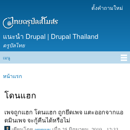
ข้าม
ตั้งคำถามใหม่
เมนูรอง
ไปยัง
เนื้อหา
หลัก
แนะนำ Drupal | Drupal Thailand
ดรูปัลไทย
เมนู
Main menu
หน้าแรก
คุณอยู่ที่นี่
โดนแฮก
เพจถูกแฮก โดนแฮก ถูกยึดเพจ แตะออกจากแอ
ดมินเพจ จะกู้คืนได้หรือไม่
เขียนโดย
amnuay
เมื่อ 25 มิถุนายน, 2019 - 12:33