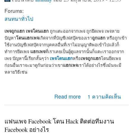
Forums:
สนทนาทั่วไป
เพจถูกแฮก
เพจโดนแฮก
ถูกแตะออกจากเพจ ถูกยึดเพจ เพจหาย
โดนแฮกเพจ
ถูกแฮก
ปัญหา
เกิดจากที่บัญชีเฟสบุ๊คของเรา
หรือถูกเข้า
ใช้งานบัญชีเฟสบุ๊คจากบุคคลอื่นที่เราไม่อนุญาติพอเข้าไปแล้วก็
แฮกเพจ
ทำการยึดเพจ
ที่เราเคยเป็นผู้ดูแลจากนั้นก็แตะเราออกจาก
เพจโดนแฮก
เพจถูกแฮก
เพจ ปัญหานี้เรียกสั้นๆว่า
หรือ
โดนยึดเพจ
แฮกเพจ
ก่อนอื่นเราจะมาดูกันก่อนว่าเขา
เราได้อย่างไรซึ่งมันจะมี
หลายวิธีเช่น
about เพจถูกแฮก โดนแฮก ถูกยึดเพจ แตะออกจากแอดมิน
Read more
1 ความคิดเห็น
เพจ จะกู้คืนได้หรือไม่
แฟนเพจ Facebook โดน Hack ติดต่อทีมงาน
Facebook อย่างไร