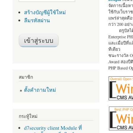
จัดการเนื้อ
สร้างบัญชีผู้ใช้ใหม่
ใช้กับเว็บราช
แพร่ล่าสุดคือ
ลืมรหัสผ่าน
กว่า 200 อย่า
ดรูปัลได
Enterprise P
และเมื่อปีที่
ทีเดียว
ชนะรางวัล Op
Award สองปีติ
PHP Based Op
สมาชิก
ตั้งคำถามใหม่
กระทู้ใหม่
d7security client Module ที่