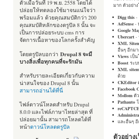
ตัวเมื่อวันที่ 19 พ.ย. 2558 โดยได้
มาก ตัวอย่างโ
ปล่อยให้ทดลองใช้มาจนแน่ใจว่า
พร้อมแล้ว ด้วยคุณสมบัติกว่า 200
Digg this
- 
AdSense
- 
คุณสมบัติหลักของดรูปัล 8 นั้น จะ
Google Ma
เป็นการปล่อยระบบ cms การ
Ubercart
- 
จัดการเนื้อหาของโลกครั้งสำคัญ
XML Site
อื่นๆ อีก
Drupal 8 จะมี
โดยดรูปัลบอกว่า
Views
เป็
บางสิ่งเพื่อทุกคนที่จะรักมัน
Boost
ระบบ
XML site
สำหรับรายละเอียดเกี่ยวกับความ
ด้วย
น่าสนใจของ Drupal 8 นั้น
CKEditor
ต
Facebook 
สามารถอ่านได้ที่นี่
Mollom
ตั
Pathauto
โ
ไฟล์ดาวน์โหลดสำหรับ Drupal
reCAPTC
8.0.0 และไฟล์ภาษาไทยล่าสุด ที่
Administr
ปล่อยมานั้น สามารถโหลดได้ที่
และอื่นๆ 
หน้า
ดาวน์โหลดดรูปัล
ตัวอย่างเ