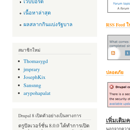
เว็บบอร์ด
เนื้อหาล่าสุด
ผลสลากกินแบ่งรัฐบาล
RSS Feed ใ
สมาชิกใหม่
Thomasygd
jmprary
ปลอดภัย
JosephKix
Sansnng
arypohapalat
Drupal 8 เปิดตัวอย่างเป็นทางการ
เพิ่มเติ
ดรูปัลเวอร์ชั่น 8.0.0 ได้ทำการเปิด
นอกจากความส