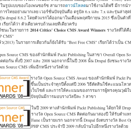
หาในรูปแบบของโอเพนซอร์ซ สามารถ
ดาวน์โหลด
มาใช้งานได้ฟรี มีการนำ
การไทยอย่างมากเลย เวอร์ชั่นปัจจุบันคือ ดรูปัล 6.x และ 7.x และรุ่นล่าสุดท
รุ่น drupal 8.6.2 โดยตัวแรกได้ออกมาในเดือนพฤศจิกายน 2015 ซึ่งเป็นตัวที่
ง เรียกได้ว่า ตัวเดียวครบถ้วนเลยทีเดียวครับ
2014 Critics' Choice CMS Award Winners
้ชนะในรายการ
รางวัลที่ได้คื
HP CMS"
แล้ว(2013) ในรายการเดียวกันก็ยังได้รับ "
Best Free CMS" เรียกได้ว่าเป็น CMS 
en Source CMS ของสำนักพิมพ์ Packt Publishing ในสาขา Overall Open S
ดต่อกัน ทั้งปี 2007 และ 2008 นอกจากนี้ในปี 2008 นั้น Drupal ยังชนะรางว
en Source CMS เพิ่มอีกหนึ่งรางวัลด้วย
รางวัล Open Source CMS Award ของสำนักพิมพ์ Packt Pub
ขึ้นเป็นประจำทุกปีตั้งแต่ปี 2006 วิธีตัดสินใช้คะแนนโหว
เว็บไซต์ และการให้คะแนนของกรรมการผู้ทรงคุณวุฒิ
ปัจจุบันมีการมอบรางวัลปีละ 5 สาขา
ในปี 2009 ทางสำนักพิมพ์ Packt Publishing ได้ยกให้ Drup
รางวัล Open Source CMS ติดต่อกันมาสองปี ให้รับตำแหน่
Fame เป็นรายแรก นอกจากนี้ Drupal ยังตบรางวัล Best O
PHP CMS ประจำปี 2009 กลับบ้านไปอีกหนึ่งรางวัลด้วย