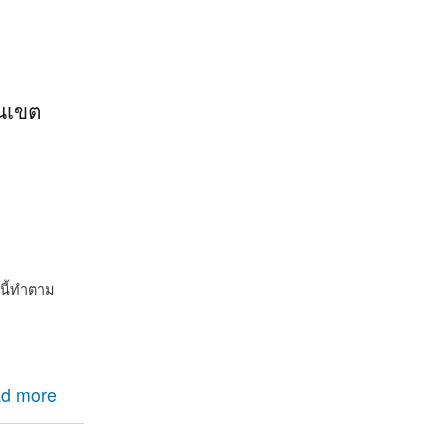
านเขต
นี้ทำตาม
d more