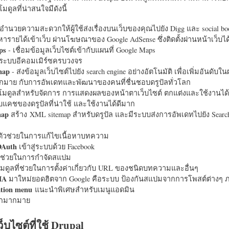
มดูลที่น่าสนใจมีดังนี้
อำนวยความสะดวกให้ผู้ใช้ส่งเรื่องบนเว็บของคุณไปยัง Digg และ social bo
หารายได้เข้าเว็บ ผ่านโฆษณาของ Google AdSense ซึ่งติดตั้งผ่านหน้าเว็บ
ps
- เชื่อมข้อมูลเว็บไซต์เข้ากับแผนที่ Google Maps
ระบบอีคอมเมิร์ซครบวงจร
map
- ส่งข้อมูลเว็บไซต์ไปยัง search engine อย่างอัตโนมัติ เพื่อเพิ่มอันดั
มากมาย กับการอัพเดทและพัฒนาของคนที่ชื่นชอบดรูปัลทั่วโลก
นโมดูลสำหรับจัดการ การแสดงผลของหน้าตาเว็บไซต์ ตกแต่งและใช้งานได้
แคชของดรูปัลที่น่าใช้ และใช้งานได้ดีมาก
map
สร้าง XML sitemap สำหรับดรูปัล และมีระบบส่งการอัพเดทไปยัง Search
ัวช่วยในการแก้ไขเนื้อหาบทความ
OAuth
เข้าสู่ระบบด้วย Facebook
วช่วยในการกำจัดสแปม
มดูลที่ช่วยในการตั้งค่าเกี่ยวกับ URL ของชนิดบทความและอื่นๆ
HA
มาใหม่ยอดฮิตจาก Google คือระบบ ป้องกันสแปมจากการโพสต์ต่างๆ ภ
ation menu
แนะนำพิเศษสำหรับเมนูแอดมิน
อีกมากมาย
ว็บไซต์ที่ใช้ Drupal