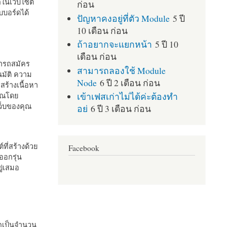
กในเว็บไซต์
ก่อน
บอร์ดได้
ปัญหาคงอยู่ที่ตัว Module
5 ปี
10 เดือน ก่อน
ถ้าอยากจะแยกหน้า
5 ปี 10
เดือน ก่อน
มารถสมัคร
สามารถลองใช้ Module
มัติ ความ
Node
6 ปี 2 เดือน ก่อน
สร้างเนื้อหา
เข้าเฟสเก่าไม่ได้ค่ะต้องทำ
คุณโดย
เว็บของคุณ
อย่
6 ปี 3 เดือน ก่อน
ที่สร้างด้วย
Facebook
ออกรุ่น
ู่เสมอ
กเป็นจำนวน