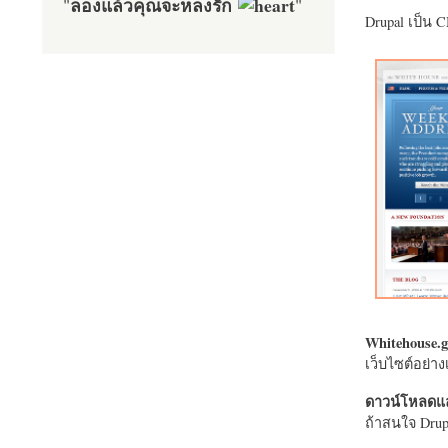
ลองแล้วคุณจะหลงรัก
"
"
Drupal เป็น 
Whitehouse.g
เว็บไซต์อย่
ดาวน์โหลดแล
ถ้าสนใจ Drupa