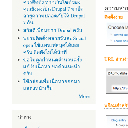
ควรติดตั้ง หากเว็บไซต์ของ
ความสามา
คุณยังคงเป็น Drupal 7 มายืด
อายุความปลอดภัยให้ Drupal
ติดตั้งง่าย
7 กัน
สวัสดีเพื่อนชาว Drupal ครับ
พยามติดตั่งหลายวันละ Social
open ไช้เเทนเฟสบุคได้เลย
ครับ ติดตั่งไม่ได้สักที
URL อ่านง่
ขอโมดูลกำหนดจำนวนครั้ง
เเก้ใขเนื้อหา ขอคำเเนะนำ
ครับ
ใช้กล่องเพื่มเนื้อหาออกมา
แสดงหน้าเว็บ
More
พร้อมสำหรั
นำทาง