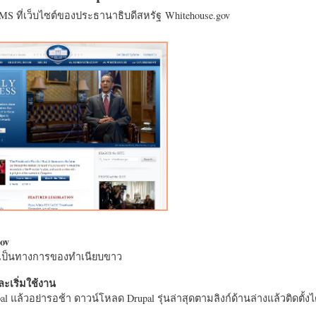
CMS ที่เว็บไซต์ของประธานาธิบดีสหรัฐ Whitehouse.gov
ov
างเป็นทางการของทำเนียบขาว
ะเริ่มใช้งาน
l แล้วอย่ารอช้า ดาวน์โหลด Drupal รุ่นล่าสุดตามลิงก์ด้านล่างแล้วติดตั้งได