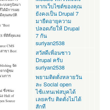
ระบบดรูปัลมา
หากเว็บไซต์ของคุณ
ี่ได้มีการเผย
ยังคงเป็น Drupal 7
มีคุณสมบัติ
มายืดอายุความ
อ "
Best
ปลอดภัยให้ Drupal
7 กัน
ที่ดีที่สุดเลย
suriyan2538
ource CMS
ัลสาขา Best
สวัสดีเพื่อนชาว
Drupal ครับ
lishing จัด
suriyan2538
ตจากผู้ชม
พยามติดตั่งหลายวัน
ในวงการ
ละ Social open
ไช้เเทนเฟสบุคได้
al ซึ่งชนะ
ง Hall of
เลยครับ ติดตั่งไม่ได้
pen Source
สักที