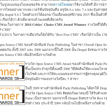
หาในรูปแบบของโอเพนซอร์ซ สามารถ
ดาวน์โหลด
มาใช้งานได้ฟรี มีการนำ
การไทยอย่างมากเลย เวอร์ชั่นปัจจุบันคือ ดรูปัล 6.x และ 7.x และรุ่นล่าสุดท
รุ่น drupal 8.6.2 โดยตัวแรกได้ออกมาในเดือนพฤศจิกายน 2015 ซึ่งเป็นตัวที่
ง เรียกได้ว่า ตัวเดียวครบถ้วนเลยทีเดียวครับ
2014 Critics' Choice CMS Award Winners
้ชนะในรายการ
รางวัลที่ได้คื
HP CMS"
แล้ว(2013) ในรายการเดียวกันก็ยังได้รับ "
Best Free CMS" เรียกได้ว่าเป็น CMS 
en Source CMS ของสำนักพิมพ์ Packt Publishing ในสาขา Overall Open S
ดต่อกัน ทั้งปี 2007 และ 2008 นอกจากนี้ในปี 2008 นั้น Drupal ยังชนะรางว
en Source CMS เพิ่มอีกหนึ่งรางวัลด้วย
รางวัล Open Source CMS Award ของสำนักพิมพ์ Packt Pub
ขึ้นเป็นประจำทุกปีตั้งแต่ปี 2006 วิธีตัดสินใช้คะแนนโหว
เว็บไซต์ และการให้คะแนนของกรรมการผู้ทรงคุณวุฒิ
ปัจจุบันมีการมอบรางวัลปีละ 5 สาขา
ในปี 2009 ทางสำนักพิมพ์ Packt Publishing ได้ยกให้ Drup
รางวัล Open Source CMS ติดต่อกันมาสองปี ให้รับตำแหน่
Fame เป็นรายแรก นอกจากนี้ Drupal ยังตบรางวัล Best O
PHP CMS ประจำปี 2009 กลับบ้านไปอีกหนึ่งรางวัลด้วย