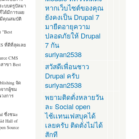
ระบบดรูปัลมา
หากเว็บไซต์ของคุณ
ี่ได้มีการเผย
ยังคงเป็น Drupal 7
มีคุณสมบัติ
มายืดอายุความ
อ "
Best
ปลอดภัยให้ Drupal
7 กัน
ที่ดีที่สุดเลย
suriyan2538
ource CMS
ัลสาขา Best
สวัสดีเพื่อนชาว
Drupal ครับ
lishing จัด
suriyan2538
ตจากผู้ชม
พยามติดตั่งหลายวัน
ในวงการ
ละ Social open
ไช้เเทนเฟสบุคได้
al ซึ่งชนะ
ง Hall of
เลยครับ ติดตั่งไม่ได้
pen Source
สักที