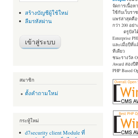
จัดการเนื้อ
สร้างบัญชีผู้ใช้ใหม่
ใช้กับเว็บราช
แพร่ล่าสุดคือ
ลืมรหัสผ่าน
กว่า 200 อย่า
ดรูปัลได
Enterprise P
และเมื่อปีที่
ทีเดียว
ชนะรางวัล Op
Award สองปีติ
PHP Based Op
สมาชิก
ตั้งคำถามใหม่
กระทู้ใหม่
d7security client Module ที่