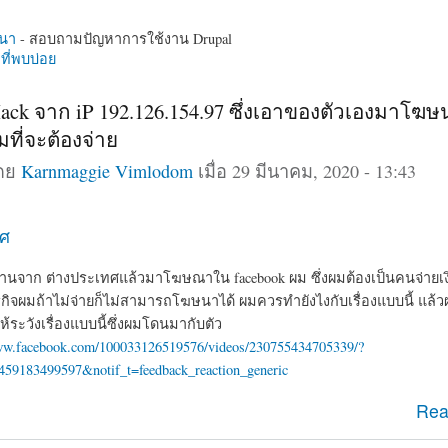
นา
- สอบถามปัญหาการใช้งาน Drupal
ี่พบบ่อย
ck จาก iP 192.126.154.97 ซึ่งเอาของตัวเองมาโฆษนา
ที่จะต้องจ่าย
โดย
Karnmaggie Vimlodom
เมื่อ 29 มีนาคม, 2020 - 13:43
าศ
งานจาก ต่างประเทศแล้วมาโฆษณาใน facebook ผม ซึ่งผมต้องเป็นคนจ่ายเงิ
กิจผมถ้าไม่จ่ายก็ไม่สามารถโฆษนาได้ ผมควรทำยังไงกับเรื่องแบบนี้ แล้
ยให้ระวังเรื่องแบบนี้ซึ่งผมโดนมากับตัว
www.facebook.com/100033126519576/videos/230755434705339/?
459183499597&notif_t=feedback_reaction_generic
ดน Hack จาก iP 192.126.154.97 ซึ่งเอาของตัวเองมาโฆษนา 
Rea
ของผม