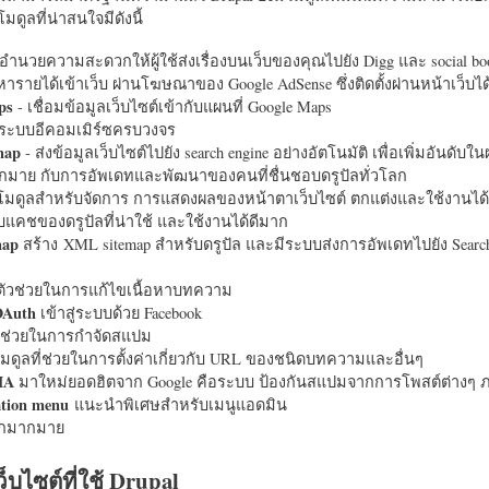
มดูลที่น่าสนใจมีดังนี้
อำนวยความสะดวกให้ผู้ใช้ส่งเรื่องบนเว็บของคุณไปยัง Digg และ social bo
หารายได้เข้าเว็บ ผ่านโฆษณาของ Google AdSense ซึ่งติดตั้งผ่านหน้าเว็บ
ps
- เชื่อมข้อมูลเว็บไซต์เข้ากับแผนที่ Google Maps
ระบบอีคอมเมิร์ซครบวงจร
map
- ส่งข้อมูลเว็บไซต์ไปยัง search engine อย่างอัตโนมัติ เพื่อเพิ่มอันดั
มากมาย กับการอัพเดทและพัฒนาของคนที่ชื่นชอบดรูปัลทั่วโลก
นโมดูลสำหรับจัดการ การแสดงผลของหน้าตาเว็บไซต์ ตกแต่งและใช้งานได้
แคชของดรูปัลที่น่าใช้ และใช้งานได้ดีมาก
map
สร้าง XML sitemap สำหรับดรูปัล และมีระบบส่งการอัพเดทไปยัง Search
ัวช่วยในการแก้ไขเนื้อหาบทความ
OAuth
เข้าสู่ระบบด้วย Facebook
วช่วยในการกำจัดสแปม
มดูลที่ช่วยในการตั้งค่าเกี่ยวกับ URL ของชนิดบทความและอื่นๆ
HA
มาใหม่ยอดฮิตจาก Google คือระบบ ป้องกันสแปมจากการโพสต์ต่างๆ ภ
ation menu
แนะนำพิเศษสำหรับเมนูแอดมิน
อีกมากมาย
ว็บไซต์ที่ใช้ Drupal