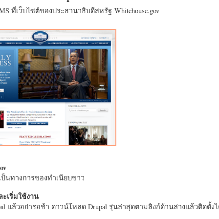
CMS ที่เว็บไซต์ของประธานาธิบดีสหรัฐ Whitehouse.gov
ov
างเป็นทางการของทำเนียบขาว
ะเริ่มใช้งาน
l แล้วอย่ารอช้า ดาวน์โหลด Drupal รุ่นล่าสุดตามลิงก์ด้านล่างแล้วติดตั้งได