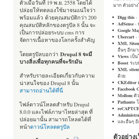
ตัวเมื่อวันที่ 19 พ.ย. 2558 โดยได้
มาก ตัวอย่างโ
ปล่อยให้ทดลองใช้มาจนแน่ใจว่า
พร้อมแล้ว ด้วยคุณสมบัติกว่า 200
Digg this
- 
AdSense
- 
คุณสมบัติหลักของดรูปัล 8 นั้น จะ
Google Ma
เป็นการปล่อยระบบ cms การ
Ubercart
- 
จัดการเนื้อหาของโลกครั้งสำคัญ
XML Site
อื่นๆ อีก
Drupal 8 จะมี
โดยดรูปัลบอกว่า
Views
เป็
บางสิ่งเพื่อทุกคนที่จะรักมัน
Boost
ระบบ
XML site
สำหรับรายละเอียดเกี่ยวกับความ
ด้วย
น่าสนใจของ Drupal 8 นั้น
CKEditor
ต
Facebook 
สามารถอ่านได้ที่นี่
Mollom
ตั
Pathauto
โ
ไฟล์ดาวน์โหลดสำหรับ Drupal
reCAPTC
8.0.0 และไฟล์ภาษาไทยล่าสุด ที่
Administr
ปล่อยมานั้น สามารถโหลดได้ที่
และอื่นๆ 
หน้า
ดาวน์โหลดดรูปัล
ตัวอย่างเ