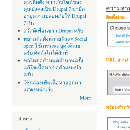
ควรติดตั้ง หากเว็บไซต์ของ
ความสามา
คุณยังคงเป็น Drupal 7 มายืด
อายุความปลอดภัยให้ Drupal
ติดตั้งง่าย
7 กัน
สวัสดีเพื่อนชาว Drupal ครับ
พยามติดตั่งหลายวันละ Social
open ไช้เเทนเฟสบุคได้เลย
ครับ ติดตั่งไม่ได้สักที
URL อ่านง่
ขอโมดูลกำหนดจำนวนครั้ง
เเก้ใขเนื้อหา ขอคำเเนะนำ
ครับ
ใช้กล่องเพื่มเนื้อหาออกมา
แสดงหน้าเว็บ
More
พร้อมสำหรั
นำทาง