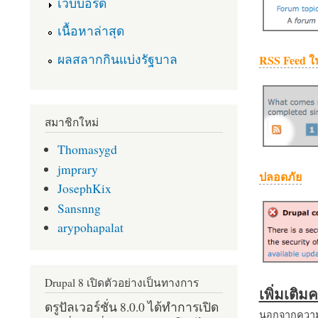
เว็บบอร์ด
เนื้อหาล่าสุด
ผลสลากกินแบ่งรัฐบาล
RSS Feed ใ
สมาชิกใหม่
Thomasygd
jmprary
ปลอดภัย
JosephKix
Sansnng
arypohapalat
Drupal 8 เปิดตัวอย่างเป็นทางการ
เพิ่มเติ
ดรูปัลเวอร์ชั่น 8.0.0 ได้ทำการเปิด
นอกจากความส