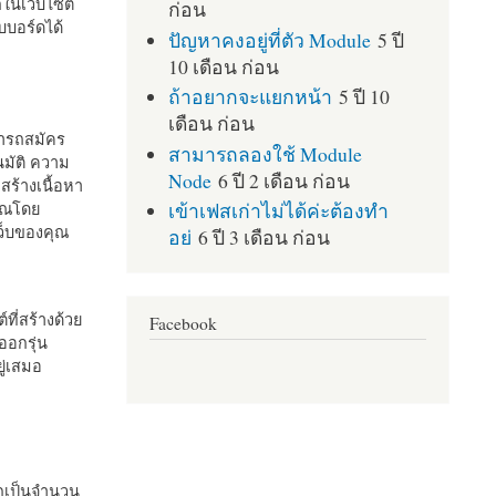
กในเว็บไซต์
ก่อน
บอร์ดได้
ปัญหาคงอยู่ที่ตัว Module
5 ปี
10 เดือน ก่อน
ถ้าอยากจะแยกหน้า
5 ปี 10
เดือน ก่อน
มารถสมัคร
สามารถลองใช้ Module
มัติ ความ
Node
6 ปี 2 เดือน ก่อน
สร้างเนื้อหา
เข้าเฟสเก่าไม่ได้ค่ะต้องทำ
คุณโดย
เว็บของคุณ
อย่
6 ปี 3 เดือน ก่อน
ที่สร้างด้วย
Facebook
ออกรุ่น
ู่เสมอ
กเป็นจำนวน