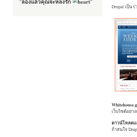
ลองแล้วคุณจะหลงรัก
"
"
Drupal เป็น 
Whitehouse.g
เว็บไซต์อย่
ดาวน์โหลดแล
ถ้าสนใจ Drupa