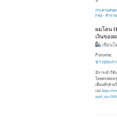
นี่
กระดานสนท
FAQ - คำถามท
ผมโดน Ha
เงินของผม
เขียน
Forums:
ข่าวประก
มีการเข้าใช้
โดยตรงต่อธรุ
เตื่อนพี่ๆด้ว
เอง
https://
notif_id=1585
about ผมโ