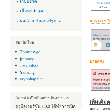
เว็บบอร์ด
เนื้อหาล่าสุด
ผลสลากกินแบ่งรัฐบาล
RSS Feed ใ
สมาชิกใหม่
Thomasygd
jmprary
ปลอดภัย
JosephKix
Sansnng
arypohapalat
Drupal 8 เปิดตัวอย่างเป็นทางการ
เพิ่มเติ
ดรูปัลเวอร์ชั่น 8.0.0 ได้ทำการเปิด
นอกจากความส