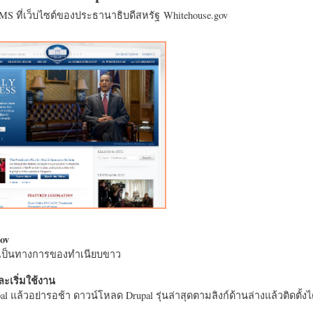
CMS ที่เว็บไซต์ของประธานาธิบดีสหรัฐ Whitehouse.gov
ov
างเป็นทางการของทำเนียบขาว
ะเริ่มใช้งาน
l แล้วอย่ารอช้า ดาวน์โหลด Drupal รุ่นล่าสุดตามลิงก์ด้านล่างแล้วติดตั้งได