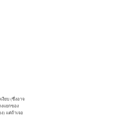
งียบ (ซึ่งอาจ
ร่างแยกของ
อง) แต่ถ้าเจอ