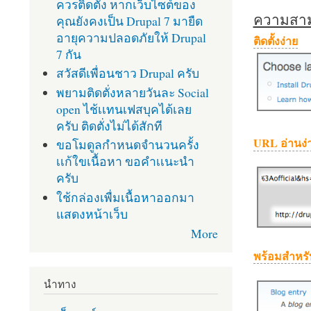
ควรติดตั้ง หากเว็บไซต์ของ
ความสามา
คุณยังคงเป็น Drupal 7 มายืด
อายุความปลอดภัยให้ Drupal
ติดตั้งง่าย
7 กัน
สวัสดีเพื่อนชาว Drupal ครับ
พยามติดตั่งหลายวันละ Social
open ไช้เเทนเฟสบุคได้เลย
ครับ ติดตั่งไม่ได้สักที
URL อ่านง่
ขอโมดูลกำหนดจำนวนครั้ง
เเก้ใขเนื้อหา ขอคำเเนะนำ
ครับ
ใช้กล่องเพื่มเนื้อหาออกมา
แสดงหน้าเว็บ
More
พร้อมสำหรั
นำทาง