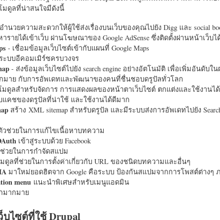
มดูลที่น่าสนใจมีดังนี้
อำนวยความสะดวกให้ผู้ใช้ส่งเรื่องบนเว็บของคุณไปยัง Digg และ social bo
หารายได้เข้าเว็บ ผ่านโฆษณาของ Google AdSense ซึ่งติดตั้งผ่านหน้าเว็บ
ps
- เชื่อมข้อมูลเว็บไซต์เข้ากับแผนที่ Google Maps
ระบบอีคอมเมิร์ซครบวงจร
map
- ส่งข้อมูลเว็บไซต์ไปยัง search engine อย่างอัตโนมัติ เพื่อเพิ่มอันดั
มากมาย กับการอัพเดทและพัฒนาของคนที่ชื่นชอบดรูปัลทั่วโลก
นโมดูลสำหรับจัดการ การแสดงผลของหน้าตาเว็บไซต์ ตกแต่งและใช้งานได้
แคชของดรูปัลที่น่าใช้ และใช้งานได้ดีมาก
map
สร้าง XML sitemap สำหรับดรูปัล และมีระบบส่งการอัพเดทไปยัง Search
ัวช่วยในการแก้ไขเนื้อหาบทความ
OAuth
เข้าสู่ระบบด้วย Facebook
วช่วยในการกำจัดสแปม
มดูลที่ช่วยในการตั้งค่าเกี่ยวกับ URL ของชนิดบทความและอื่นๆ
HA
มาใหม่ยอดฮิตจาก Google คือระบบ ป้องกันสแปมจากการโพสต์ต่างๆ ภ
ation menu
แนะนำพิเศษสำหรับเมนูแอดมิน
อีกมากมาย
ว็บไซต์ที่ใช้ Drupal