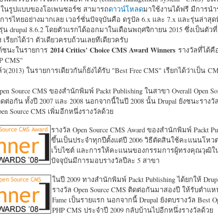
หาในรูปแบบของโอเพนซอร์ซ สามารถ
ดาวน์โหลด
มาใช้งานได้ฟรี มีการนำ
การไทยอย่างมากเลย เวอร์ชั่นปัจจุบันคือ ดรูปัล 6.x และ 7.x และรุ่นล่าสุดท
รุ่น drupal 8.6.2 โดยตัวแรกได้ออกมาในเดือนพฤศจิกายน 2015 ซึ่งเป็นตัวที่
ง เรียกได้ว่า ตัวเดียวครบถ้วนเลยทีเดียวครับ
2014 Critics' Choice CMS Award Winners
้ชนะในรายการ
รางวัลที่ได้คื
HP CMS"
แล้ว(2013) ในรายการเดียวกันก็ยังได้รับ "
Best Free CMS" เรียกได้ว่าเป็น CMS 
en Source CMS ของสำนักพิมพ์ Packt Publishing ในสาขา Overall Open S
ดต่อกัน ทั้งปี 2007 และ 2008 นอกจากนี้ในปี 2008 นั้น Drupal ยังชนะรางว
en Source CMS เพิ่มอีกหนึ่งรางวัลด้วย
รางวัล Open Source CMS Award ของสำนักพิมพ์ Packt Pub
ขึ้นเป็นประจำทุกปีตั้งแต่ปี 2006 วิธีตัดสินใช้คะแนนโหว
เว็บไซต์ และการให้คะแนนของกรรมการผู้ทรงคุณวุฒิ
ปัจจุบันมีการมอบรางวัลปีละ 5 สาขา
ในปี 2009 ทางสำนักพิมพ์ Packt Publishing ได้ยกให้ Drup
รางวัล Open Source CMS ติดต่อกันมาสองปี ให้รับตำแหน่
Fame เป็นรายแรก นอกจากนี้ Drupal ยังตบรางวัล Best O
PHP CMS ประจำปี 2009 กลับบ้านไปอีกหนึ่งรางวัลด้วย