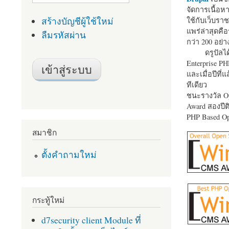
จัดการเนื้อ
สร้างบัญชีผู้ใช้ใหม่
ใช้กับเว็บราช
แพร่ล่าสุดคือ
ลืมรหัสผ่าน
กว่า 200 อย่า
ดรูปัลได
Enterprise P
และเมื่อปีที่
ทีเดียว
ชนะรางวัล Op
Award สองปีติ
PHP Based Op
สมาชิก
ตั้งคำถามใหม่
กระทู้ใหม่
d7security client Module ที่