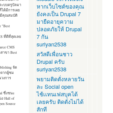
ระบบดรูปัลมา
หากเว็บไซต์ของคุณ
ี่ได้มีการเผย
ยังคงเป็น Drupal 7
มีคุณสมบัติ
มายืดอายุความ
อ "
Best
ปลอดภัยให้ Drupal
7 กัน
ที่ดีที่สุดเลย
suriyan2538
ource CMS
ัลสาขา Best
สวัสดีเพื่อนชาว
Drupal ครับ
lishing จัด
suriyan2538
ตจากผู้ชม
พยามติดตั่งหลายวัน
ในวงการ
ละ Social open
ไช้เเทนเฟสบุคได้
al ซึ่งชนะ
ง Hall of
เลยครับ ติดตั่งไม่ได้
pen Source
สักที