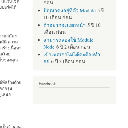
กในเว็บไซต์
ก่อน
บอร์ดได้
ปัญหาคงอยู่ที่ตัว Module
5 ปี
10 เดือน ก่อน
ถ้าอยากจะแยกหน้า
5 ปี 10
เดือน ก่อน
มารถสมัคร
สามารถลองใช้ Module
มัติ ความ
Node
6 ปี 2 เดือน ก่อน
สร้างเนื้อหา
เข้าเฟสเก่าไม่ได้ค่ะต้องทำ
คุณโดย
เว็บของคุณ
อย่
6 ปี 3 เดือน ก่อน
ที่สร้างด้วย
Facebook
ออกรุ่น
ู่เสมอ
กเป็นจำนวน