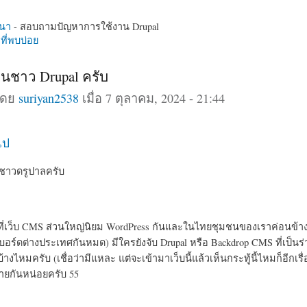
นา
- สอบถามปัญหาการใช้งาน Drupal
ี่พบบ่อย
่อนชาว Drupal ครับ
โดย
suriyan2538
เมื่อ 7 ตุลาคม, 2024 - 21:44
ไป
ๆ ชาวดรูปาลครับ
 ที่เว็บ CMS ส่วนใหญ่นิยม WordPress กันและในไทยชุมชนของเราค่อนข้างเ
บอร์ดต่างประเทศกันหมด) มีใครยังจับ Drupal หรือ Backdrop CMS ที่เป็น
บ้างไหมครับ (เชื่อว่ามีแหละ แต่จะเข้ามาเว็บนี้แล้วเห็นกระทู้นี้ไหมก็อีกเรื่
ายกันหน่อยครับ 55