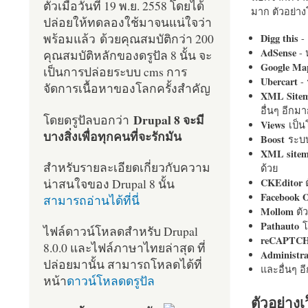
ตัวเมื่อวันที่ 19 พ.ย. 2558 โดยได้
มาก ตัวอย่างโ
ปล่อยให้ทดลองใช้มาจนแน่ใจว่า
พร้อมแล้ว ด้วยคุณสมบัติกว่า 200
Digg this
- 
AdSense
- 
คุณสมบัติหลักของดรูปัล 8 นั้น จะ
Google Ma
เป็นการปล่อยระบบ cms การ
Ubercart
- 
จัดการเนื้อหาของโลกครั้งสำคัญ
XML Site
อื่นๆ อีก
Drupal 8 จะมี
โดยดรูปัลบอกว่า
Views
เป็
บางสิ่งเพื่อทุกคนที่จะรักมัน
Boost
ระบบ
XML site
สำหรับรายละเอียดเกี่ยวกับความ
ด้วย
น่าสนใจของ Drupal 8 นั้น
CKEditor
ต
Facebook 
สามารถอ่านได้ที่นี่
Mollom
ตั
Pathauto
โ
ไฟล์ดาวน์โหลดสำหรับ Drupal
reCAPTC
8.0.0 และไฟล์ภาษาไทยล่าสุด ที่
Administr
ปล่อยมานั้น สามารถโหลดได้ที่
และอื่นๆ 
หน้า
ดาวน์โหลดดรูปัล
ตัวอย่างเ