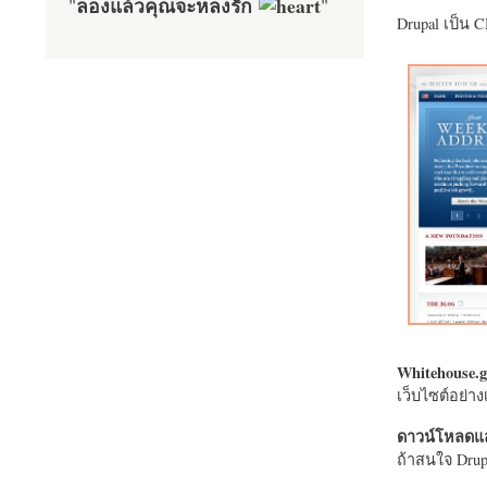
ลองแล้วคุณจะหลงรัก
"
"
Drupal เป็น 
Whitehouse.g
เว็บไซต์อย่
ดาวน์โหลดแล
ถ้าสนใจ Drupa