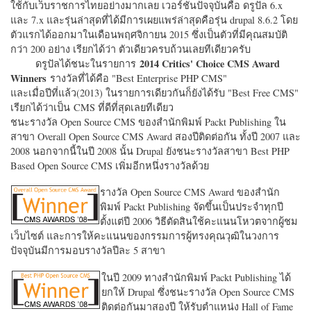
ใช้กับเว็บราชการไทยอย่างมากเลย เวอร์ชั่นปัจจุบันคือ ดรูปัล 6.x
และ 7.x และรุ่นล่าสุดที่ได้มีการเผยแพร่ล่าสุดคือรุ่น drupal 8.6.2 โดย
ตัวแรกได้ออกมาในเดือนพฤศจิกายน 2015 ซึ่งเป็นตัวที่มีคุณสมบัติ
กว่า 200 อย่าง เรียกได้ว่า ตัวเดียวครบถ้วนเลยทีเดียวครับ
2014 Critics' Choice CMS Award
ดรูปัลได้ชนะในรายการ
Winners
รางวัลที่ได้คือ "
Best Enterprise PHP CMS"
และเมื่อปีที่แล้ว(2013) ในรายการเดียวกันก็ยังได้รับ "
Best Free CMS"
เรียกได้ว่าเป็น CMS ที่ดีที่สุดเลยทีเดียว
ชนะรางวัล Open Source CMS ของสำนักพิมพ์ Packt Publishing ใน
สาขา Overall Open Source CMS Award สองปีติดต่อกัน ทั้งปี 2007 และ
2008 นอกจากนี้ในปี 2008 นั้น Drupal ยังชนะรางวัลสาขา Best PHP
Based Open Source CMS เพิ่มอีกหนึ่งรางวัลด้วย
รางวัล Open Source CMS Award ของสำนัก
พิมพ์ Packt Publishing จัดขึ้นเป็นประจำทุกปี
ตั้งแต่ปี 2006 วิธีตัดสินใช้คะแนนโหวตจากผู้ชม
เว็บไซต์ และการให้คะแนนของกรรมการผู้ทรงคุณวุฒิในวงการ
ปัจจุบันมีการมอบรางวัลปีละ 5 สาขา
ในปี 2009 ทางสำนักพิมพ์ Packt Publishing ได้
ยกให้ Drupal ซึ่งชนะรางวัล Open Source CMS
ติดต่อกันมาสองปี ให้รับตำแหน่ง Hall of Fame