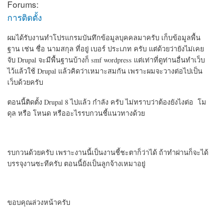
Forums:
การติดตั้ง
ผมได้รับงานทำโปรแกรมบันทึกข้อมูลบุคคลมาครับ เก็บข้อมูลพื้น
ฐาน เช่น ชื่อ นามสกุล ที่อยู่ เบอร์ ประเภท ครับ แต่ด้วยว่ายังไม่เคย
จับ Drupal จะมีพื้นฐานบ้างก็ smf wordpress แต่เท่าที่ดูท่านอื่นทำเว็บ
ไว้แล้วใช้ Drupal แล้วคิดว่าเหมาะสมกัน เพราะผมจะวางต่อไปเป็น
เว็บด้วยครับ
ตอนนี้ติดตั้ง Drupal 8 ไปแล้ว กำลัง ครับ ไม่ทราบว่าต้องยังไงต่อ โม
ดุล หรือ โหนด หรืออะไรรบกวนชี้แนวทางด้วย
รบกวนด้วยครับ เพราะงานนี้เป็นงานชี้ชะตาก็ว่าได้ ถ้าทำผ่านก็จะได้
บรรจุงานซะทีครับ ตอนนี้ยังเป็นลูกจ้างเหมาอยู่
ขอบคุณล่วงหน้าครับ