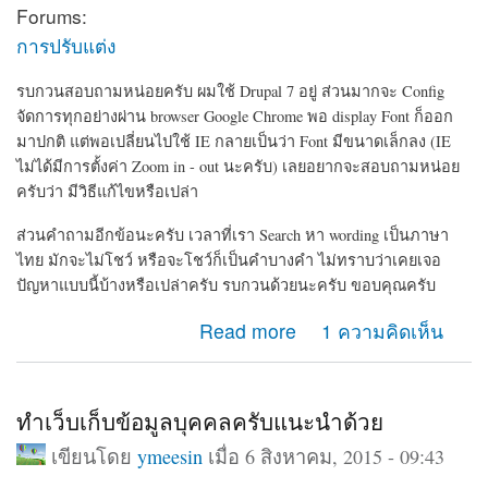
Forums:
การปรับแต่ง
รบกวนสอบถามหน่อยครับ ผมใช้ Drupal 7 อยู่ ส่วนมากจะ Config
จัดการทุกอย่างผ่าน browser Google Chrome พอ display Font ก็ออก
มาปกติ แต่พอเปลี่ยนไปใช้ IE กลายเป็นว่า Font มีขนาดเล็กลง (IE
ไม่ได้มีการตั้งค่า Zoom in - out นะครับ) เลยอยากจะสอบถามหน่อย
ครับว่า มีวิธีแก้ไขหรือเปล่า
ส่วนคำถามอีกข้อนะครับ เวลาที่เรา Search หา wording เป็นภาษา
ไทย มักจะไม่โชว์ หรือจะโชว์ก็เป็นคำบางคำ ไม่ทราบว่าเคยเจอ
ปัญหาแบบนี้บ้างหรือเปล่าครับ รบกวนด้วยนะครับ ขอบคุณครับ
about ขนาด Font display ในแต่ละ browser และการ
Read more
1 ความคิดเห็น
Search เป็นภาษาไทย
ทำเว็บเก็บข้อมูลบุคคลครับแนะนำด้วย
เขียนโดย
ymeesin
เมื่อ 6 สิงหาคม, 2015 - 09:43