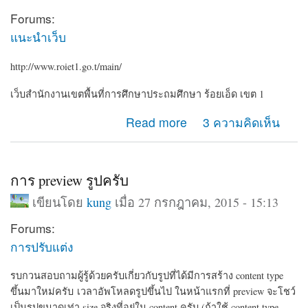
Forums:
แนะนำเว็บ
http://www.roiet1.go.t/main/
เว็บสำนักงานเขตพื้นที่การศึกษาประถมศึกษา ร้อยเอ็ด เขต 1
about roiet1.go.th
Read more
3 ความคิดเห็น
การ preview รูปครับ
เขียนโดย
kung
เมื่อ 27 กรกฎาคม, 2015 - 15:13
Forums:
การปรับแต่ง
รบกวนสอบถามผู้รู้ด้วยครับเกี่ยวกับรูปที่ได้มีการสร้าง content type
ขึ้นมาใหม่ครับ เวลาอัพโหลดรูปขึ้นไป ในหน้าแรกที่ preview จะโชว์
เป็นรูปขนาดเท่า size จริงที่อยู่ใน content ครับ
(ถ้าใช้ content type