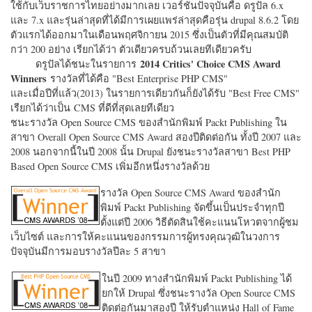
ใช้กับเว็บราชการไทยอย่างมากเลย เวอร์ชั่นปัจจุบันคือ ดรูปัล 6.x
และ 7.x และรุ่นล่าสุดที่ได้มีการเผยแพร่ล่าสุดคือรุ่น drupal 8.6.2 โดย
ตัวแรกได้ออกมาในเดือนพฤศจิกายน 2015 ซึ่งเป็นตัวที่มีคุณสมบัติ
กว่า 200 อย่าง เรียกได้ว่า ตัวเดียวครบถ้วนเลยทีเดียวครับ
2014 Critics' Choice CMS Award
ดรูปัลได้ชนะในรายการ
Winners
รางวัลที่ได้คือ "
Best Enterprise PHP CMS"
และเมื่อปีที่แล้ว(2013) ในรายการเดียวกันก็ยังได้รับ "
Best Free CMS"
เรียกได้ว่าเป็น CMS ที่ดีที่สุดเลยทีเดียว
ชนะรางวัล Open Source CMS ของสำนักพิมพ์ Packt Publishing ใน
สาขา Overall Open Source CMS Award สองปีติดต่อกัน ทั้งปี 2007 และ
2008 นอกจากนี้ในปี 2008 นั้น Drupal ยังชนะรางวัลสาขา Best PHP
Based Open Source CMS เพิ่มอีกหนึ่งรางวัลด้วย
รางวัล Open Source CMS Award ของสำนัก
พิมพ์ Packt Publishing จัดขึ้นเป็นประจำทุกปี
ตั้งแต่ปี 2006 วิธีตัดสินใช้คะแนนโหวตจากผู้ชม
เว็บไซต์ และการให้คะแนนของกรรมการผู้ทรงคุณวุฒิในวงการ
ปัจจุบันมีการมอบรางวัลปีละ 5 สาขา
ในปี 2009 ทางสำนักพิมพ์ Packt Publishing ได้
ยกให้ Drupal ซึ่งชนะรางวัล Open Source CMS
ติดต่อกันมาสองปี ให้รับตำแหน่ง Hall of Fame