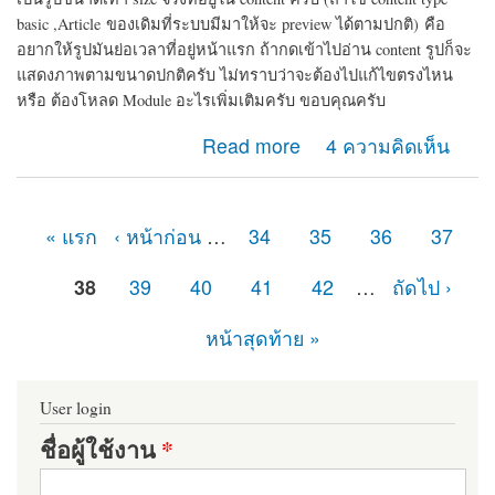
basic ,Article
ของเดิมที่ระบบมีมาให้จะ preview ได้ตามปกติ)
คือ
อยากให้รูปมันย่อเวลาที่อยู่หน้าแรก ถ้ากดเข้าไปอ่าน content รูปก็จะ
แสดงภาพตามขนาดปกติครับ ไม่ทราบว่าจะต้องไปแก้ไขตรงไหน
หรือ ต้องโหลด Module อะไรเพิ่มเติมครับ ขอบคุณครับ
about การ preview รูปครับ
Read more
4 ความคิดเห็น
« แรก
‹ หน้าก่อน
…
34
35
36
37
หน้า
38
39
40
41
42
…
ถัดไป ›
หน้าสุดท้าย »
User login
ชื่อผู้ใช้งาน
*