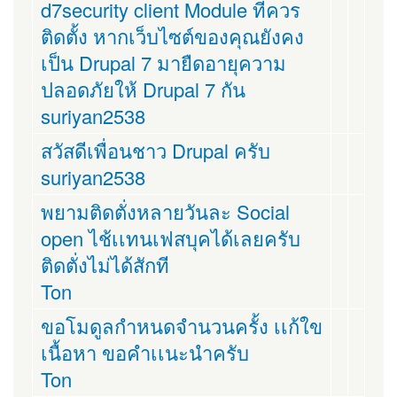
d7security client Module ที่ควร
ติดตั้ง หากเว็บไซต์ของคุณยังคง
เป็น Drupal 7 มายืดอายุความ
ปลอดภัยให้ Drupal 7 กัน
suriyan2538
สวัสดีเพื่อนชาว Drupal ครับ
suriyan2538
พยามติดตั่งหลายวันละ Social
open ไช้เเทนเฟสบุคได้เลยครับ
ติดตั่งไม่ได้สักที
Ton
ขอโมดูลกำหนดจำนวนครั้ง เเก้ใข
เนื้อหา ขอคำเเนะนำครับ
Ton