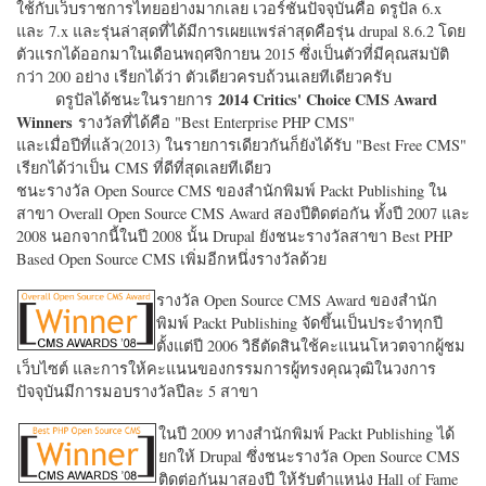
ใช้กับเว็บราชการไทยอย่างมากเลย เวอร์ชั่นปัจจุบันคือ ดรูปัล 6.x
และ 7.x และรุ่นล่าสุดที่ได้มีการเผยแพร่ล่าสุดคือรุ่น drupal 8.6.2 โดย
ตัวแรกได้ออกมาในเดือนพฤศจิกายน 2015 ซึ่งเป็นตัวที่มีคุณสมบัติ
กว่า 200 อย่าง เรียกได้ว่า ตัวเดียวครบถ้วนเลยทีเดียวครับ
2014 Critics' Choice CMS Award
ดรูปัลได้ชนะในรายการ
Winners
รางวัลที่ได้คือ "
Best Enterprise PHP CMS"
และเมื่อปีที่แล้ว(2013) ในรายการเดียวกันก็ยังได้รับ "
Best Free CMS"
เรียกได้ว่าเป็น CMS ที่ดีที่สุดเลยทีเดียว
ชนะรางวัล Open Source CMS ของสำนักพิมพ์ Packt Publishing ใน
สาขา Overall Open Source CMS Award สองปีติดต่อกัน ทั้งปี 2007 และ
2008 นอกจากนี้ในปี 2008 นั้น Drupal ยังชนะรางวัลสาขา Best PHP
Based Open Source CMS เพิ่มอีกหนึ่งรางวัลด้วย
รางวัล Open Source CMS Award ของสำนัก
พิมพ์ Packt Publishing จัดขึ้นเป็นประจำทุกปี
ตั้งแต่ปี 2006 วิธีตัดสินใช้คะแนนโหวตจากผู้ชม
เว็บไซต์ และการให้คะแนนของกรรมการผู้ทรงคุณวุฒิในวงการ
ปัจจุบันมีการมอบรางวัลปีละ 5 สาขา
ในปี 2009 ทางสำนักพิมพ์ Packt Publishing ได้
ยกให้ Drupal ซึ่งชนะรางวัล Open Source CMS
ติดต่อกันมาสองปี ให้รับตำแหน่ง Hall of Fame