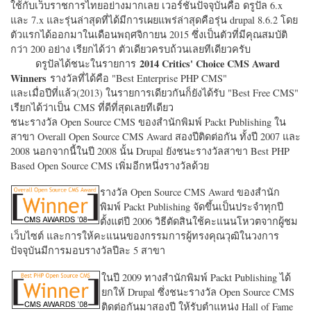
ใช้กับเว็บราชการไทยอย่างมากเลย เวอร์ชั่นปัจจุบันคือ ดรูปัล 6.x
และ 7.x และรุ่นล่าสุดที่ได้มีการเผยแพร่ล่าสุดคือรุ่น drupal 8.6.2 โดย
ตัวแรกได้ออกมาในเดือนพฤศจิกายน 2015 ซึ่งเป็นตัวที่มีคุณสมบัติ
กว่า 200 อย่าง เรียกได้ว่า ตัวเดียวครบถ้วนเลยทีเดียวครับ
2014 Critics' Choice CMS Award
ดรูปัลได้ชนะในรายการ
Winners
รางวัลที่ได้คือ "
Best Enterprise PHP CMS"
และเมื่อปีที่แล้ว(2013) ในรายการเดียวกันก็ยังได้รับ "
Best Free CMS"
เรียกได้ว่าเป็น CMS ที่ดีที่สุดเลยทีเดียว
ชนะรางวัล Open Source CMS ของสำนักพิมพ์ Packt Publishing ใน
สาขา Overall Open Source CMS Award สองปีติดต่อกัน ทั้งปี 2007 และ
2008 นอกจากนี้ในปี 2008 นั้น Drupal ยังชนะรางวัลสาขา Best PHP
Based Open Source CMS เพิ่มอีกหนึ่งรางวัลด้วย
รางวัล Open Source CMS Award ของสำนัก
พิมพ์ Packt Publishing จัดขึ้นเป็นประจำทุกปี
ตั้งแต่ปี 2006 วิธีตัดสินใช้คะแนนโหวตจากผู้ชม
เว็บไซต์ และการให้คะแนนของกรรมการผู้ทรงคุณวุฒิในวงการ
ปัจจุบันมีการมอบรางวัลปีละ 5 สาขา
ในปี 2009 ทางสำนักพิมพ์ Packt Publishing ได้
ยกให้ Drupal ซึ่งชนะรางวัล Open Source CMS
ติดต่อกันมาสองปี ให้รับตำแหน่ง Hall of Fame