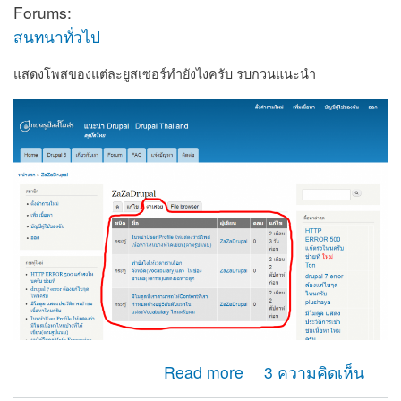
Forums:
สนทนาทั่วไป
แสดงโพสของแต่ละยูสเซอร์ทำยังไงครับ รบกวนแนะนำ
about รบกวนสอบถาม ตรงนี้ทำยังไงนะครับผม
Read more
3 ความคิดเห็น