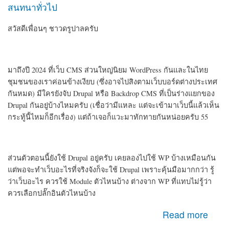
สนทนาทั่วไป
สวัสดีเพื่อนๆ ชาวดรูปาลครับ
มาถึงปี 2024 ที่เว็บ CMS ส่วนใหญ่นิยม WordPress กันและในไทย
ชุมชนของเราค่อนข้างเงียบ (ซึ่งอาจไปสิงตามเว็บบอร์ดต่างประเทศ
กันหมด) มีใครยังจับ Drupal หรือ Backdrop CMS ที่เป็นร่างแยกของ
Drupal กันอยู่บ้างไหมครับ (เชื่อว่ามีแหละ แต่จะเข้ามาเว็บนี้แล้วเห็น
กระทู้นี้ไหมก็อีกเรื่อง) แต่ถ้าเจอก็แวะมาทักทายกันหน่อยครับ 55
ส่วนตัวตอนนี้ยังใช้ Drupal อยู่ครับ เคยลองไปใช้ WP บ้างเหมือนกัน
แต่พอจะทำเว็บอะไรที่จริงจังก็จะใช้ Drupal เพราะคุ้นมือมากกว่า รู้
ว่าเว็บอะไร ควรใช้ Module ตัวไหนบ้าง ต่างจาก WP ที่แทบไม่รู้ว่า
ควรเลือกปลั๊กอินตัวไหนบ้าง
about สวัสดีเพื่อนชาว Drupal ครับ
Read more