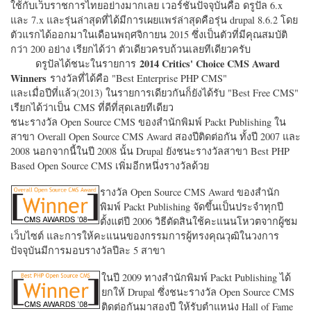
ใช้กับเว็บราชการไทยอย่างมากเลย เวอร์ชั่นปัจจุบันคือ ดรูปัล 6.x
และ 7.x และรุ่นล่าสุดที่ได้มีการเผยแพร่ล่าสุดคือรุ่น drupal 8.6.2 โดย
ตัวแรกได้ออกมาในเดือนพฤศจิกายน 2015 ซึ่งเป็นตัวที่มีคุณสมบัติ
กว่า 200 อย่าง เรียกได้ว่า ตัวเดียวครบถ้วนเลยทีเดียวครับ
2014 Critics' Choice CMS Award
ดรูปัลได้ชนะในรายการ
Winners
รางวัลที่ได้คือ "
Best Enterprise PHP CMS"
และเมื่อปีที่แล้ว(2013) ในรายการเดียวกันก็ยังได้รับ "
Best Free CMS"
เรียกได้ว่าเป็น CMS ที่ดีที่สุดเลยทีเดียว
ชนะรางวัล Open Source CMS ของสำนักพิมพ์ Packt Publishing ใน
สาขา Overall Open Source CMS Award สองปีติดต่อกัน ทั้งปี 2007 และ
2008 นอกจากนี้ในปี 2008 นั้น Drupal ยังชนะรางวัลสาขา Best PHP
Based Open Source CMS เพิ่มอีกหนึ่งรางวัลด้วย
รางวัล Open Source CMS Award ของสำนัก
พิมพ์ Packt Publishing จัดขึ้นเป็นประจำทุกปี
ตั้งแต่ปี 2006 วิธีตัดสินใช้คะแนนโหวตจากผู้ชม
เว็บไซต์ และการให้คะแนนของกรรมการผู้ทรงคุณวุฒิในวงการ
ปัจจุบันมีการมอบรางวัลปีละ 5 สาขา
ในปี 2009 ทางสำนักพิมพ์ Packt Publishing ได้
ยกให้ Drupal ซึ่งชนะรางวัล Open Source CMS
ติดต่อกันมาสองปี ให้รับตำแหน่ง Hall of Fame