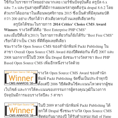
ใช้กับเว็บราชการไทยอย่างมากเลย เวอร์ชั่นปัจจุบันคือ ดรูปัล 6.x
และ 7.x และรุ่นล่าสุดที่ได้มีการเผยแพร่ล่าสุดคือรุ่น drupal 8.6.2 โดย
ตัวแรกได้ออกมาในเดือนพฤศจิกายน 2015 ซึ่งเป็นตัวที่มีคุณสมบัติ
กว่า 200 อย่าง เรียกได้ว่า ตัวเดียวครบถ้วนเลยทีเดียวครับ
2014 Critics' Choice CMS Award
ดรูปัลได้ชนะในรายการ
Winners
รางวัลที่ได้คือ "
Best Enterprise PHP CMS"
และเมื่อปีที่แล้ว(2013) ในรายการเดียวกันก็ยังได้รับ "
Best Free CMS"
เรียกได้ว่าเป็น CMS ที่ดีที่สุดเลยทีเดียว
ชนะรางวัล Open Source CMS ของสำนักพิมพ์ Packt Publishing ใน
สาขา Overall Open Source CMS Award สองปีติดต่อกัน ทั้งปี 2007 และ
2008 นอกจากนี้ในปี 2008 นั้น Drupal ยังชนะรางวัลสาขา Best PHP
Based Open Source CMS เพิ่มอีกหนึ่งรางวัลด้วย
รางวัล Open Source CMS Award ของสำนัก
พิมพ์ Packt Publishing จัดขึ้นเป็นประจำทุกปี
ตั้งแต่ปี 2006 วิธีตัดสินใช้คะแนนโหวตจากผู้ชม
เว็บไซต์ และการให้คะแนนของกรรมการผู้ทรงคุณวุฒิในวงการ
ปัจจุบันมีการมอบรางวัลปีละ 5 สาขา
ในปี 2009 ทางสำนักพิมพ์ Packt Publishing ได้
ยกให้ Drupal ซึ่งชนะรางวัล Open Source CMS
ติดต่อกันมาสองปี ให้รับตำแหน่ง Hall of Fame