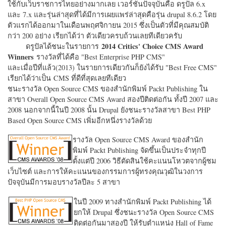
ใช้กับเว็บราชการไทยอย่างมากเลย เวอร์ชั่นปัจจุบันคือ ดรูปัล 6.x
และ 7.x และรุ่นล่าสุดที่ได้มีการเผยแพร่ล่าสุดคือรุ่น drupal 8.6.2 โดย
ตัวแรกได้ออกมาในเดือนพฤศจิกายน 2015 ซึ่งเป็นตัวที่มีคุณสมบัติ
กว่า 200 อย่าง เรียกได้ว่า ตัวเดียวครบถ้วนเลยทีเดียวครับ
2014 Critics' Choice CMS Award
ดรูปัลได้ชนะในรายการ
Winners
รางวัลที่ได้คือ "
Best Enterprise PHP CMS"
และเมื่อปีที่แล้ว(2013) ในรายการเดียวกันก็ยังได้รับ "
Best Free CMS"
เรียกได้ว่าเป็น CMS ที่ดีที่สุดเลยทีเดียว
ชนะรางวัล Open Source CMS ของสำนักพิมพ์ Packt Publishing ใน
สาขา Overall Open Source CMS Award สองปีติดต่อกัน ทั้งปี 2007 และ
2008 นอกจากนี้ในปี 2008 นั้น Drupal ยังชนะรางวัลสาขา Best PHP
Based Open Source CMS เพิ่มอีกหนึ่งรางวัลด้วย
รางวัล Open Source CMS Award ของสำนัก
พิมพ์ Packt Publishing จัดขึ้นเป็นประจำทุกปี
ตั้งแต่ปี 2006 วิธีตัดสินใช้คะแนนโหวตจากผู้ชม
เว็บไซต์ และการให้คะแนนของกรรมการผู้ทรงคุณวุฒิในวงการ
ปัจจุบันมีการมอบรางวัลปีละ 5 สาขา
ในปี 2009 ทางสำนักพิมพ์ Packt Publishing ได้
ยกให้ Drupal ซึ่งชนะรางวัล Open Source CMS
ติดต่อกันมาสองปี ให้รับตำแหน่ง Hall of Fame