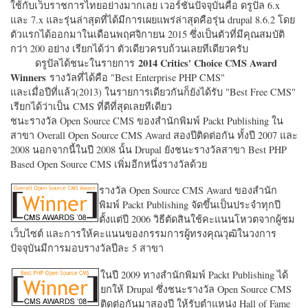
ใช้กับเว็บราชการไทยอย่างมากเลย เวอร์ชั่นปัจจุบันคือ ดรูปัล 6.x
และ 7.x และรุ่นล่าสุดที่ได้มีการเผยแพร่ล่าสุดคือรุ่น drupal 8.6.2 โดย
ตัวแรกได้ออกมาในเดือนพฤศจิกายน 2015 ซึ่งเป็นตัวที่มีคุณสมบัติ
กว่า 200 อย่าง เรียกได้ว่า ตัวเดียวครบถ้วนเลยทีเดียวครับ
2014 Critics' Choice CMS Award
ดรูปัลได้ชนะในรายการ
Winners
รางวัลที่ได้คือ "
Best Enterprise PHP CMS"
และเมื่อปีที่แล้ว(2013) ในรายการเดียวกันก็ยังได้รับ "
Best Free CMS"
เรียกได้ว่าเป็น CMS ที่ดีที่สุดเลยทีเดียว
ชนะรางวัล Open Source CMS ของสำนักพิมพ์ Packt Publishing ใน
สาขา Overall Open Source CMS Award สองปีติดต่อกัน ทั้งปี 2007 และ
2008 นอกจากนี้ในปี 2008 นั้น Drupal ยังชนะรางวัลสาขา Best PHP
Based Open Source CMS เพิ่มอีกหนึ่งรางวัลด้วย
รางวัล Open Source CMS Award ของสำนัก
พิมพ์ Packt Publishing จัดขึ้นเป็นประจำทุกปี
ตั้งแต่ปี 2006 วิธีตัดสินใช้คะแนนโหวตจากผู้ชม
เว็บไซต์ และการให้คะแนนของกรรมการผู้ทรงคุณวุฒิในวงการ
ปัจจุบันมีการมอบรางวัลปีละ 5 สาขา
ในปี 2009 ทางสำนักพิมพ์ Packt Publishing ได้
ยกให้ Drupal ซึ่งชนะรางวัล Open Source CMS
ติดต่อกันมาสองปี ให้รับตำแหน่ง Hall of Fame