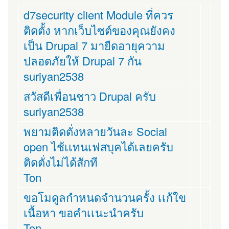
d7security client Module ที่ควร
ติดตั้ง หากเว็บไซต์ของคุณยังคง
เป็น Drupal 7 มายืดอายุความ
ปลอดภัยให้ Drupal 7 กัน
suriyan2538
สวัสดีเพื่อนชาว Drupal ครับ
suriyan2538
พยามติดตั่งหลายวันละ Social
open ไช้เเทนเฟสบุคได้เลยครับ
ติดตั่งไม่ได้สักที
Ton
ขอโมดูลกำหนดจำนวนครั้ง เเก้ใข
เนื้อหา ขอคำเเนะนำครับ
Ton