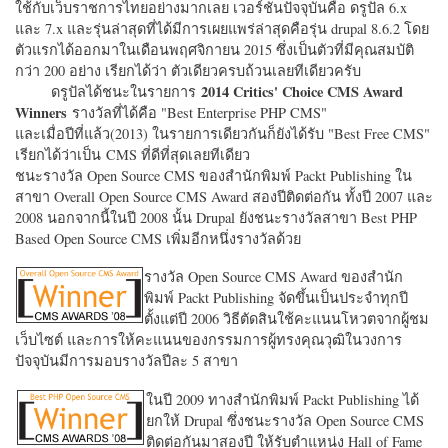
ใช้กับเว็บราชการไทยอย่างมากเลย เวอร์ชั่นปัจจุบันคือ ดรูปัล 6.x
และ 7.x และรุ่นล่าสุดที่ได้มีการเผยแพร่ล่าสุดคือรุ่น drupal 8.6.2 โดย
ตัวแรกได้ออกมาในเดือนพฤศจิกายน 2015 ซึ่งเป็นตัวที่มีคุณสมบัติ
กว่า 200 อย่าง เรียกได้ว่า ตัวเดียวครบถ้วนเลยทีเดียวครับ
2014 Critics' Choice CMS Award
ดรูปัลได้ชนะในรายการ
Winners
รางวัลที่ได้คือ "
Best Enterprise PHP CMS"
และเมื่อปีที่แล้ว(2013) ในรายการเดียวกันก็ยังได้รับ "
Best Free CMS"
เรียกได้ว่าเป็น CMS ที่ดีที่สุดเลยทีเดียว
ชนะรางวัล Open Source CMS ของสำนักพิมพ์ Packt Publishing ใน
สาขา Overall Open Source CMS Award สองปีติดต่อกัน ทั้งปี 2007 และ
2008 นอกจากนี้ในปี 2008 นั้น Drupal ยังชนะรางวัลสาขา Best PHP
Based Open Source CMS เพิ่มอีกหนึ่งรางวัลด้วย
รางวัล Open Source CMS Award ของสำนัก
พิมพ์ Packt Publishing จัดขึ้นเป็นประจำทุกปี
ตั้งแต่ปี 2006 วิธีตัดสินใช้คะแนนโหวตจากผู้ชม
เว็บไซต์ และการให้คะแนนของกรรมการผู้ทรงคุณวุฒิในวงการ
ปัจจุบันมีการมอบรางวัลปีละ 5 สาขา
ในปี 2009 ทางสำนักพิมพ์ Packt Publishing ได้
ยกให้ Drupal ซึ่งชนะรางวัล Open Source CMS
ติดต่อกันมาสองปี ให้รับตำแหน่ง Hall of Fame