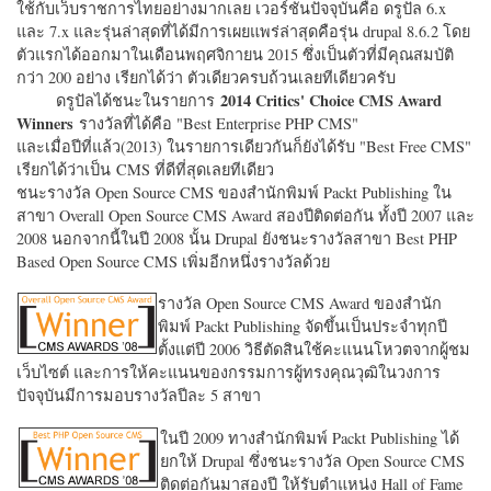
ใช้กับเว็บราชการไทยอย่างมากเลย เวอร์ชั่นปัจจุบันคือ ดรูปัล 6.x
และ 7.x และรุ่นล่าสุดที่ได้มีการเผยแพร่ล่าสุดคือรุ่น drupal 8.6.2 โดย
ตัวแรกได้ออกมาในเดือนพฤศจิกายน 2015 ซึ่งเป็นตัวที่มีคุณสมบัติ
กว่า 200 อย่าง เรียกได้ว่า ตัวเดียวครบถ้วนเลยทีเดียวครับ
2014 Critics' Choice CMS Award
ดรูปัลได้ชนะในรายการ
Winners
รางวัลที่ได้คือ "
Best Enterprise PHP CMS"
และเมื่อปีที่แล้ว(2013) ในรายการเดียวกันก็ยังได้รับ "
Best Free CMS"
เรียกได้ว่าเป็น CMS ที่ดีที่สุดเลยทีเดียว
ชนะรางวัล Open Source CMS ของสำนักพิมพ์ Packt Publishing ใน
สาขา Overall Open Source CMS Award สองปีติดต่อกัน ทั้งปี 2007 และ
2008 นอกจากนี้ในปี 2008 นั้น Drupal ยังชนะรางวัลสาขา Best PHP
Based Open Source CMS เพิ่มอีกหนึ่งรางวัลด้วย
รางวัล Open Source CMS Award ของสำนัก
พิมพ์ Packt Publishing จัดขึ้นเป็นประจำทุกปี
ตั้งแต่ปี 2006 วิธีตัดสินใช้คะแนนโหวตจากผู้ชม
เว็บไซต์ และการให้คะแนนของกรรมการผู้ทรงคุณวุฒิในวงการ
ปัจจุบันมีการมอบรางวัลปีละ 5 สาขา
ในปี 2009 ทางสำนักพิมพ์ Packt Publishing ได้
ยกให้ Drupal ซึ่งชนะรางวัล Open Source CMS
ติดต่อกันมาสองปี ให้รับตำแหน่ง Hall of Fame