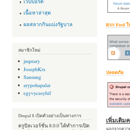
เว็บบอร์ด
เนื้อหาล่าสุด
ผลสลากกินแบ่งรัฐบาล
RSS Feed ใ
สมาชิกใหม่
jmprary
JosephKix
ปลอดภัย
Sansnng
arypohapalat
egyvycasyhif
Drupal 8 เปิดตัวอย่างเป็นทางการ
เพิ่มเติ
ดรูปัลเวอร์ชั่น 8.0.0 ได้ทำการเปิด
นอกจากความส