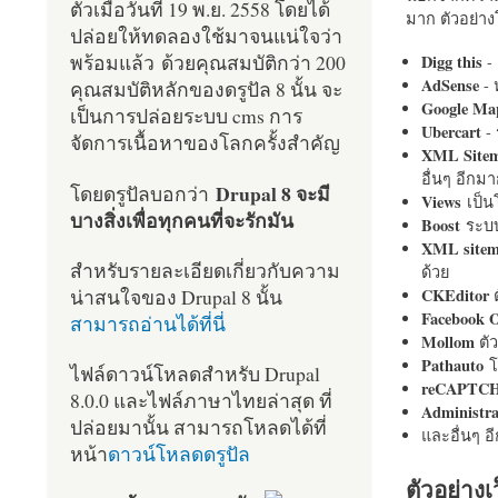
ตัวเมื่อวันที่ 19 พ.ย. 2558 โดยได้
มาก ตัวอย่างโ
ปล่อยให้ทดลองใช้มาจนแน่ใจว่า
พร้อมแล้ว ด้วยคุณสมบัติกว่า 200
Digg this
- 
AdSense
- 
คุณสมบัติหลักของดรูปัล 8 นั้น จะ
Google Ma
เป็นการปล่อยระบบ cms การ
Ubercart
- 
จัดการเนื้อหาของโลกครั้งสำคัญ
XML Site
อื่นๆ อีก
Drupal 8 จะมี
โดยดรูปัลบอกว่า
Views
เป็
บางสิ่งเพื่อทุกคนที่จะรักมัน
Boost
ระบบ
XML site
สำหรับรายละเอียดเกี่ยวกับความ
ด้วย
น่าสนใจของ Drupal 8 นั้น
CKEditor
ต
Facebook 
สามารถอ่านได้ที่นี่
Mollom
ตั
Pathauto
โ
ไฟล์ดาวน์โหลดสำหรับ Drupal
reCAPTC
8.0.0 และไฟล์ภาษาไทยล่าสุด ที่
Administr
ปล่อยมานั้น สามารถโหลดได้ที่
และอื่นๆ 
หน้า
ดาวน์โหลดดรูปัล
ตัวอย่างเ