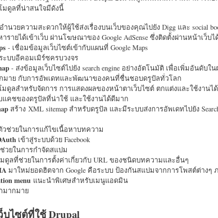
มดูลที่น่าสนใจมีดังนี้
อำนวยความสะดวกให้ผู้ใช้ส่งเรื่องบนเว็บของคุณไปยัง Digg และ social bo
หารายได้เข้าเว็บ ผ่านโฆษณาของ Google AdSense ซึ่งติดตั้งผ่านหน้าเว็บ
ps
- เชื่อมข้อมูลเว็บไซต์เข้ากับแผนที่ Google Maps
ระบบอีคอมเมิร์ซครบวงจร
map
- ส่งข้อมูลเว็บไซต์ไปยัง search engine อย่างอัตโนมัติ เพื่อเพิ่มอันดั
มากมาย กับการอัพเดทและพัฒนาของคนที่ชื่นชอบดรูปัลทั่วโลก
นโมดูลสำหรับจัดการ การแสดงผลของหน้าตาเว็บไซต์ ตกแต่งและใช้งานได้
แคชของดรูปัลที่น่าใช้ และใช้งานได้ดีมาก
map
สร้าง XML sitemap สำหรับดรูปัล และมีระบบส่งการอัพเดทไปยัง Search
ัวช่วยในการแก้ไขเนื้อหาบทความ
OAuth
เข้าสู่ระบบด้วย Facebook
วช่วยในการกำจัดสแปม
มดูลที่ช่วยในการตั้งค่าเกี่ยวกับ URL ของชนิดบทความและอื่นๆ
HA
มาใหม่ยอดฮิตจาก Google คือระบบ ป้องกันสแปมจากการโพสต์ต่างๆ ภ
ation menu
แนะนำพิเศษสำหรับเมนูแอดมิน
อีกมากมาย
ว็บไซต์ที่ใช้ Drupal