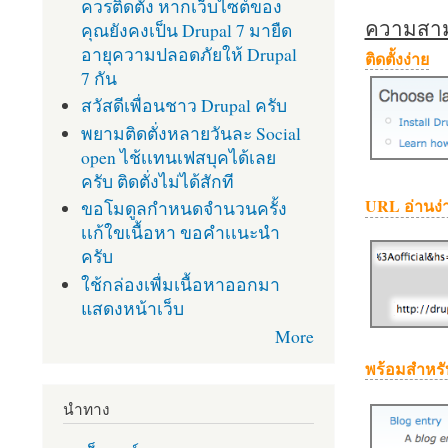
ควรติดตั้ง หากเว็บไซต์ของ
ความสามา
คุณยังคงเป็น Drupal 7 มายืด
อายุความปลอดภัยให้ Drupal
ติดตั้งง่าย
7 กัน
สวัสดีเพื่อนชาว Drupal ครับ
พยามติดตั่งหลายวันละ Social
open ไช้เเทนเฟสบุคได้เลย
ครับ ติดตั่งไม่ได้สักที
URL อ่านง่
ขอโมดูลกำหนดจำนวนครั้ง
เเก้ใขเนื้อหา ขอคำเเนะนำ
ครับ
ใช้กล่องเพื่มเนื้อหาออกมา
แสดงหน้าเว็บ
More
พร้อมสำหรั
นำทาง