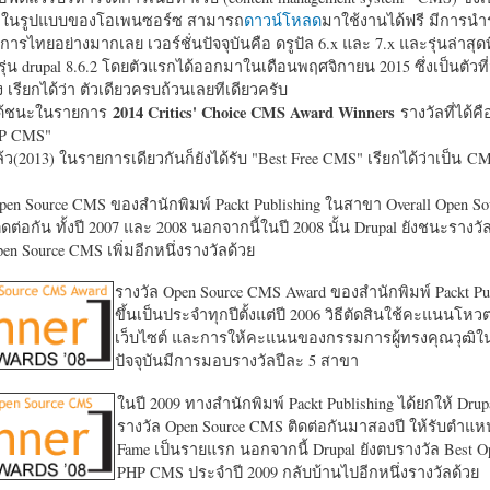
หาในรูปแบบของโอเพนซอร์ซ สามารถ
ดาวน์โหลด
มาใช้งานได้ฟรี มีการนำ
การไทยอย่างมากเลย เวอร์ชั่นปัจจุบันคือ ดรูปัล 6.x และ 7.x และรุ่นล่าสุดท
รุ่น drupal 8.6.2 โดยตัวแรกได้ออกมาในเดือนพฤศจิกายน 2015 ซึ่งเป็นตัวที่
ง เรียกได้ว่า ตัวเดียวครบถ้วนเลยทีเดียวครับ
2014 Critics' Choice CMS Award Winners
้ชนะในรายการ
รางวัลที่ได้คื
HP CMS"
แล้ว(2013) ในรายการเดียวกันก็ยังได้รับ "
Best Free CMS" เรียกได้ว่าเป็น CMS 
en Source CMS ของสำนักพิมพ์ Packt Publishing ในสาขา Overall Open S
ดต่อกัน ทั้งปี 2007 และ 2008 นอกจากนี้ในปี 2008 นั้น Drupal ยังชนะรางว
en Source CMS เพิ่มอีกหนึ่งรางวัลด้วย
รางวัล Open Source CMS Award ของสำนักพิมพ์ Packt Pub
ขึ้นเป็นประจำทุกปีตั้งแต่ปี 2006 วิธีตัดสินใช้คะแนนโหว
เว็บไซต์ และการให้คะแนนของกรรมการผู้ทรงคุณวุฒิ
ปัจจุบันมีการมอบรางวัลปีละ 5 สาขา
ในปี 2009 ทางสำนักพิมพ์ Packt Publishing ได้ยกให้ Drup
รางวัล Open Source CMS ติดต่อกันมาสองปี ให้รับตำแหน่
Fame เป็นรายแรก นอกจากนี้ Drupal ยังตบรางวัล Best O
PHP CMS ประจำปี 2009 กลับบ้านไปอีกหนึ่งรางวัลด้วย