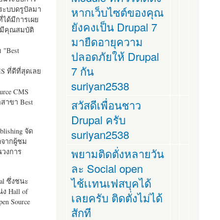
ระบบดรูปัลมา
หากเว็บไซต์ของคุณ
ี่ได้มีการเผย
ยังคงเป็น Drupal 7
มีคุณสมบัติ
มายืดอายุความ
อ "
Best
ปลอดภัยให้ Drupal
7 กัน
ที่ดีที่สุดเลย
suriyan2538
ource CMS
ัลสาขา Best
สวัสดีเพื่อนชาว
Drupal ครับ
lishing จัด
suriyan2538
ตจากผู้ชม
พยามติดตั่งหลายวัน
ในวงการ
ละ Social open
ไช้เเทนเฟสบุคได้
al ซึ่งชนะ
ง Hall of
เลยครับ ติดตั่งไม่ได้
pen Source
สักที