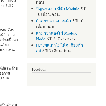
กในเว็บไซต์
ก่อน
บอร์ดได้
ปัญหาคงอยู่ที่ตัว Module
5 ปี
10 เดือน ก่อน
ถ้าอยากจะแยกหน้า
5 ปี 10
เดือน ก่อน
มารถสมัคร
สามารถลองใช้ Module
มัติ ความ
Node
6 ปี 2 เดือน ก่อน
สร้างเนื้อหา
เข้าเฟสเก่าไม่ได้ค่ะต้องทำ
คุณโดย
เว็บของคุณ
อย่
6 ปี 3 เดือน ก่อน
ที่สร้างด้วย
Facebook
ออกรุ่น
ู่เสมอ
กเป็นจำนวน