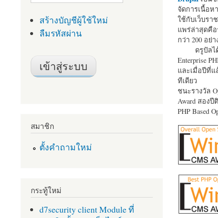
จัดการเนื้อ
สร้างบัญชีผู้ใช้ใหม่
ใช้กับเว็บราช
แพร่ล่าสุดคือ
ลืมรหัสผ่าน
กว่า 200 อย่า
ดรูปัลได
Enterprise P
และเมื่อปีที่
ทีเดียว
ชนะรางวัล Op
Award สองปีติ
PHP Based Op
สมาชิก
ตั้งคำถามใหม่
กระทู้ใหม่
d7security client Module ที่