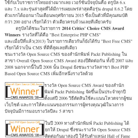
ใช้กับเว็บราชการไทยอย่างมากเลย เวอร์ชั่นปัจจุบันคือ ดรูปัล 6.x
และ 7.x และรุ่นล่าสุดที่ได้มีการเผยแพร่ล่าสุดคือรุ่น drupal 8.6.2 โดย
ตัวแรกได้ออกมาในเดือนพฤศจิกายน 2015 ซึ่งเป็นตัวที่มีคุณสมบัติ
กว่า 200 อย่าง เรียกได้ว่า ตัวเดียวครบถ้วนเลยทีเดียวครับ
2014 Critics' Choice CMS Award
ดรูปัลได้ชนะในรายการ
Winners
รางวัลที่ได้คือ "
Best Enterprise PHP CMS"
และเมื่อปีที่แล้ว(2013) ในรายการเดียวกันก็ยังได้รับ "
Best Free CMS"
เรียกได้ว่าเป็น CMS ที่ดีที่สุดเลยทีเดียว
ชนะรางวัล Open Source CMS ของสำนักพิมพ์ Packt Publishing ใน
สาขา Overall Open Source CMS Award สองปีติดต่อกัน ทั้งปี 2007 และ
2008 นอกจากนี้ในปี 2008 นั้น Drupal ยังชนะรางวัลสาขา Best PHP
Based Open Source CMS เพิ่มอีกหนึ่งรางวัลด้วย
รางวัล Open Source CMS Award ของสำนัก
พิมพ์ Packt Publishing จัดขึ้นเป็นประจำทุกปี
ตั้งแต่ปี 2006 วิธีตัดสินใช้คะแนนโหวตจากผู้ชม
เว็บไซต์ และการให้คะแนนของกรรมการผู้ทรงคุณวุฒิในวงการ
ปัจจุบันมีการมอบรางวัลปีละ 5 สาขา
ในปี 2009 ทางสำนักพิมพ์ Packt Publishing ได้
ยกให้ Drupal ซึ่งชนะรางวัล Open Source CMS
ติดต่อกันมาสองปี ให้รับตำแหน่ง Hall of Fame