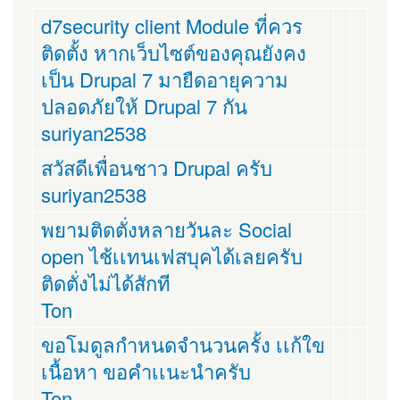
d7security client Module ที่ควร
ติดตั้ง หากเว็บไซต์ของคุณยังคง
เป็น Drupal 7 มายืดอายุความ
ปลอดภัยให้ Drupal 7 กัน
suriyan2538
สวัสดีเพื่อนชาว Drupal ครับ
suriyan2538
พยามติดตั่งหลายวันละ Social
open ไช้เเทนเฟสบุคได้เลยครับ
ติดตั่งไม่ได้สักที
Ton
ขอโมดูลกำหนดจำนวนครั้ง เเก้ใข
เนื้อหา ขอคำเเนะนำครับ
Ton