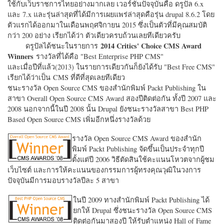
ใช้กับเว็บราชการไทยอย่างมากเลย เวอร์ชั่นปัจจุบันคือ ดรูปัล 6.x
และ 7.x และรุ่นล่าสุดที่ได้มีการเผยแพร่ล่าสุดคือรุ่น drupal 8.6.2 โดย
ตัวแรกได้ออกมาในเดือนพฤศจิกายน 2015 ซึ่งเป็นตัวที่มีคุณสมบัติ
กว่า 200 อย่าง เรียกได้ว่า ตัวเดียวครบถ้วนเลยทีเดียวครับ
2014 Critics' Choice CMS Award
ดรูปัลได้ชนะในรายการ
Winners
รางวัลที่ได้คือ "
Best Enterprise PHP CMS"
และเมื่อปีที่แล้ว(2013) ในรายการเดียวกันก็ยังได้รับ "
Best Free CMS"
เรียกได้ว่าเป็น CMS ที่ดีที่สุดเลยทีเดียว
ชนะรางวัล Open Source CMS ของสำนักพิมพ์ Packt Publishing ใน
สาขา Overall Open Source CMS Award สองปีติดต่อกัน ทั้งปี 2007 และ
2008 นอกจากนี้ในปี 2008 นั้น Drupal ยังชนะรางวัลสาขา Best PHP
Based Open Source CMS เพิ่มอีกหนึ่งรางวัลด้วย
รางวัล Open Source CMS Award ของสำนัก
พิมพ์ Packt Publishing จัดขึ้นเป็นประจำทุกปี
ตั้งแต่ปี 2006 วิธีตัดสินใช้คะแนนโหวตจากผู้ชม
เว็บไซต์ และการให้คะแนนของกรรมการผู้ทรงคุณวุฒิในวงการ
ปัจจุบันมีการมอบรางวัลปีละ 5 สาขา
ในปี 2009 ทางสำนักพิมพ์ Packt Publishing ได้
ยกให้ Drupal ซึ่งชนะรางวัล Open Source CMS
ติดต่อกันมาสองปี ให้รับตำแหน่ง Hall of Fame