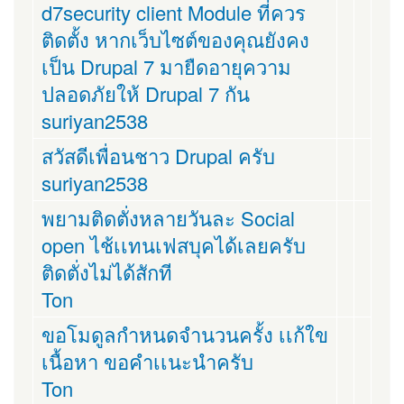
d7security client Module ที่ควร
ติดตั้ง หากเว็บไซต์ของคุณยังคง
เป็น Drupal 7 มายืดอายุความ
ปลอดภัยให้ Drupal 7 กัน
suriyan2538
สวัสดีเพื่อนชาว Drupal ครับ
suriyan2538
พยามติดตั่งหลายวันละ Social
open ไช้เเทนเฟสบุคได้เลยครับ
ติดตั่งไม่ได้สักที
Ton
ขอโมดูลกำหนดจำนวนครั้ง เเก้ใข
เนื้อหา ขอคำเเนะนำครับ
Ton