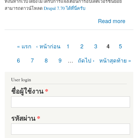
ทั้งนี้หากเว็บใดยังไม่ได้รับการแจ้งเตือนการอัปเดตเวอร์ชันย่อย
สามารถดาวน์โหลด
Drupal 7.70 ได้ที่นี่ครับ
about ในที่สุดก็มา Drupal 7.70 ออกแล้ว เว็บไซต์ที่ใช้
Read more
Drupal 7 อย่าลืมอัปเดตเพื่อความปลอดภัย
« แรก
‹ หน้าก่อน
1
2
3
4
5
หน้า
6
7
8
9
…
ถัดไป ›
หน้าสุดท้าย »
User login
ชื่อผู้ใช้งาน
*
รหัสผ่าน
*