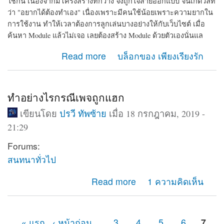
ใช้กัน เนื่องจากมีโครงสร้างที่กว้าง จึงถูกใจสายออกแบบ จนเกิดวลีที่
ว่า "อยากได้ต้องทำเอง" เนื่องเพราะมีคนใช้น้อยเพราะความยากใน
การใช้งาน ทำให้เวลาต้องการลูกเล่นบางอย่างให้กับเว็บไซต์ เมื่อ
ค้นหา Module แล้วไม่เจอ เลยต้องสร้าง Module ด้วยตัวเองนั่นแล
about รวมเว็บที่มีความรู้เกี่ยวกับ CMS drupal ใน
Read more
บล็อกของ เพียงเรียงรัก
ประเทศไทย
ทำอย่างไรกรณีเพจถูกแฮก
เขียนโดย
ปรวี ทัพซ้าย
เมื่อ 18 กรกฎาคม, 2019 -
21:29
Forums:
สนทนาทั่วไป
about ทำอย่างไรกรณีเพจถูกแฮก
Read more
1 ความคิดเห็น
« แรก
‹ หน้าก่อน
…
3
4
5
6
7