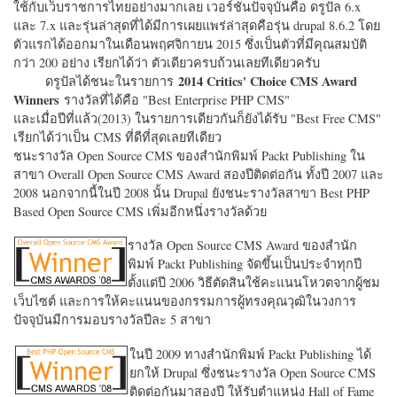
ใช้กับเว็บราชการไทยอย่างมากเลย เวอร์ชั่นปัจจุบันคือ ดรูปัล 6.x
และ 7.x และรุ่นล่าสุดที่ได้มีการเผยแพร่ล่าสุดคือรุ่น drupal 8.6.2 โดย
ตัวแรกได้ออกมาในเดือนพฤศจิกายน 2015 ซึ่งเป็นตัวที่มีคุณสมบัติ
กว่า 200 อย่าง เรียกได้ว่า ตัวเดียวครบถ้วนเลยทีเดียวครับ
2014 Critics' Choice CMS Award
ดรูปัลได้ชนะในรายการ
Winners
รางวัลที่ได้คือ "
Best Enterprise PHP CMS"
และเมื่อปีที่แล้ว(2013) ในรายการเดียวกันก็ยังได้รับ "
Best Free CMS"
เรียกได้ว่าเป็น CMS ที่ดีที่สุดเลยทีเดียว
ชนะรางวัล Open Source CMS ของสำนักพิมพ์ Packt Publishing ใน
สาขา Overall Open Source CMS Award สองปีติดต่อกัน ทั้งปี 2007 และ
2008 นอกจากนี้ในปี 2008 นั้น Drupal ยังชนะรางวัลสาขา Best PHP
Based Open Source CMS เพิ่มอีกหนึ่งรางวัลด้วย
รางวัล Open Source CMS Award ของสำนัก
พิมพ์ Packt Publishing จัดขึ้นเป็นประจำทุกปี
ตั้งแต่ปี 2006 วิธีตัดสินใช้คะแนนโหวตจากผู้ชม
เว็บไซต์ และการให้คะแนนของกรรมการผู้ทรงคุณวุฒิในวงการ
ปัจจุบันมีการมอบรางวัลปีละ 5 สาขา
ในปี 2009 ทางสำนักพิมพ์ Packt Publishing ได้
ยกให้ Drupal ซึ่งชนะรางวัล Open Source CMS
ติดต่อกันมาสองปี ให้รับตำแหน่ง Hall of Fame