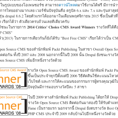
หาในรูปแบบของโอเพนซอร์ซ สามารถ
ดาวน์โหลด
มาใช้งานได้ฟรี มีการนำ
การไทยอย่างมากเลย เวอร์ชั่นปัจจุบันคือ ดรูปัล 6.x และ 7.x และรุ่นล่าสุดท
รุ่น drupal 8.6.2 โดยตัวแรกได้ออกมาในเดือนพฤศจิกายน 2015 ซึ่งเป็นตัวที่
ง เรียกได้ว่า ตัวเดียวครบถ้วนเลยทีเดียวครับ
2014 Critics' Choice CMS Award Winners
้ชนะในรายการ
รางวัลที่ได้คื
HP CMS"
แล้ว(2013) ในรายการเดียวกันก็ยังได้รับ "
Best Free CMS" เรียกได้ว่าเป็น CMS 
en Source CMS ของสำนักพิมพ์ Packt Publishing ในสาขา Overall Open S
ดต่อกัน ทั้งปี 2007 และ 2008 นอกจากนี้ในปี 2008 นั้น Drupal ยังชนะรางว
en Source CMS เพิ่มอีกหนึ่งรางวัลด้วย
รางวัล Open Source CMS Award ของสำนักพิมพ์ Packt Pub
ขึ้นเป็นประจำทุกปีตั้งแต่ปี 2006 วิธีตัดสินใช้คะแนนโหว
เว็บไซต์ และการให้คะแนนของกรรมการผู้ทรงคุณวุฒิ
ปัจจุบันมีการมอบรางวัลปีละ 5 สาขา
ในปี 2009 ทางสำนักพิมพ์ Packt Publishing ได้ยกให้ Drup
รางวัล Open Source CMS ติดต่อกันมาสองปี ให้รับตำแหน่
Fame เป็นรายแรก นอกจากนี้ Drupal ยังตบรางวัล Best O
PHP CMS ประจำปี 2009 กลับบ้านไปอีกหนึ่งรางวัลด้วย