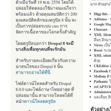
ตัวเมื่อวันที่ 19 พ.ย. 2558 โดยได้
มาก ตัวอย่างโ
ปล่อยให้ทดลองใช้มาจนแน่ใจว่า
พร้อมแล้ว ด้วยคุณสมบัติกว่า 200
Digg this
- 
AdSense
- 
คุณสมบัติหลักของดรูปัล 8 นั้น จะ
Google Ma
เป็นการปล่อยระบบ cms การ
Ubercart
- 
จัดการเนื้อหาของโลกครั้งสำคัญ
XML Site
อื่นๆ อีก
Drupal 8 จะมี
โดยดรูปัลบอกว่า
Views
เป็
บางสิ่งเพื่อทุกคนที่จะรักมัน
Boost
ระบบ
XML site
สำหรับรายละเอียดเกี่ยวกับความ
ด้วย
น่าสนใจของ Drupal 8 นั้น
CKEditor
ต
Facebook 
สามารถอ่านได้ที่นี่
Mollom
ตั
Pathauto
โ
ไฟล์ดาวน์โหลดสำหรับ Drupal
reCAPTC
8.0.0 และไฟล์ภาษาไทยล่าสุด ที่
Administr
ปล่อยมานั้น สามารถโหลดได้ที่
และอื่นๆ 
หน้า
ดาวน์โหลดดรูปัล
ตัวอย่างเ