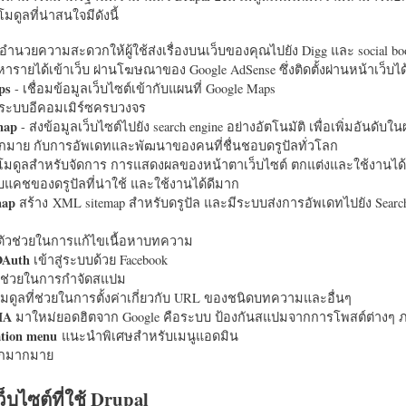
มดูลที่น่าสนใจมีดังนี้
อำนวยความสะดวกให้ผู้ใช้ส่งเรื่องบนเว็บของคุณไปยัง Digg และ social bo
หารายได้เข้าเว็บ ผ่านโฆษณาของ Google AdSense ซึ่งติดตั้งผ่านหน้าเว็บ
ps
- เชื่อมข้อมูลเว็บไซต์เข้ากับแผนที่ Google Maps
ระบบอีคอมเมิร์ซครบวงจร
map
- ส่งข้อมูลเว็บไซต์ไปยัง search engine อย่างอัตโนมัติ เพื่อเพิ่มอันดั
มากมาย กับการอัพเดทและพัฒนาของคนที่ชื่นชอบดรูปัลทั่วโลก
นโมดูลสำหรับจัดการ การแสดงผลของหน้าตาเว็บไซต์ ตกแต่งและใช้งานได้
แคชของดรูปัลที่น่าใช้ และใช้งานได้ดีมาก
map
สร้าง XML sitemap สำหรับดรูปัล และมีระบบส่งการอัพเดทไปยัง Search
ัวช่วยในการแก้ไขเนื้อหาบทความ
OAuth
เข้าสู่ระบบด้วย Facebook
วช่วยในการกำจัดสแปม
มดูลที่ช่วยในการตั้งค่าเกี่ยวกับ URL ของชนิดบทความและอื่นๆ
HA
มาใหม่ยอดฮิตจาก Google คือระบบ ป้องกันสแปมจากการโพสต์ต่างๆ ภ
ation menu
แนะนำพิเศษสำหรับเมนูแอดมิน
อีกมากมาย
ว็บไซต์ที่ใช้ Drupal