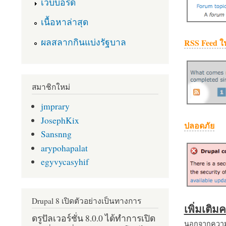
เว็บบอร์ด
เนื้อหาล่าสุด
ผลสลากกินแบ่งรัฐบาล
RSS Feed ใ
สมาชิกใหม่
jmprary
JosephKix
ปลอดภัย
Sansnng
arypohapalat
egyvycasyhif
Drupal 8 เปิดตัวอย่างเป็นทางการ
เพิ่มเติ
ดรูปัลเวอร์ชั่น 8.0.0 ได้ทำการเปิด
นอกจากความส