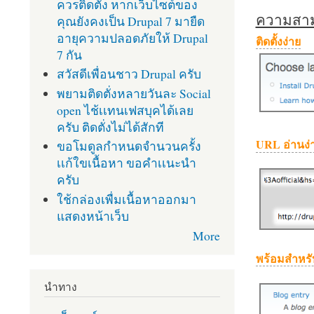
ควรติดตั้ง หากเว็บไซต์ของ
ความสามา
คุณยังคงเป็น Drupal 7 มายืด
อายุความปลอดภัยให้ Drupal
ติดตั้งง่าย
7 กัน
สวัสดีเพื่อนชาว Drupal ครับ
พยามติดตั่งหลายวันละ Social
open ไช้เเทนเฟสบุคได้เลย
ครับ ติดตั่งไม่ได้สักที
URL อ่านง่
ขอโมดูลกำหนดจำนวนครั้ง
เเก้ใขเนื้อหา ขอคำเเนะนำ
ครับ
ใช้กล่องเพื่มเนื้อหาออกมา
แสดงหน้าเว็บ
More
พร้อมสำหรั
นำทาง