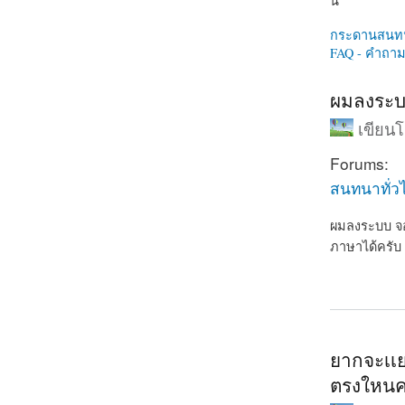
นี่
กระดานสนท
FAQ - คำถามท
ผมลงระบบ
เขียน
Forums:
สนทนาทั่ว
ผมลงระบบ จอง
ภาษาได้ครับ
about ผมลงร
ยากจะเเยก
ตรงใหนค