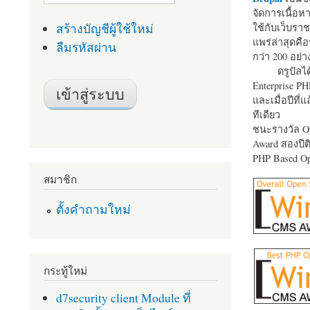
จัดการเนื้อ
สร้างบัญชีผู้ใช้ใหม่
ใช้กับเว็บราช
แพร่ล่าสุดคือ
ลืมรหัสผ่าน
กว่า 200 อย่า
ดรูปัลได
Enterprise P
และเมื่อปีที่
ทีเดียว
ชนะรางวัล Op
Award สองปีติ
PHP Based Op
สมาชิก
ตั้งคำถามใหม่
กระทู้ใหม่
d7security client Module ที่