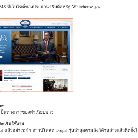
CMS ที่เว็บไซต์ของประธานาธิบดีสหรัฐ Whitehouse.gov
ov
างเป็นทางการของทำเนียบขาว
ะเริ่มใช้งาน
l แล้วอย่ารอช้า ดาวน์โหลด Drupal รุ่นล่าสุดตามลิงก์ด้านล่างแล้วติดตั้งได