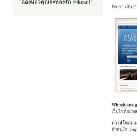
ลองแล้วคุณจะหลงรัก
"
"
Drupal เป็น 
Whitehouse.g
เว็บไซต์อย่
ดาวน์โหลดแล
ถ้าสนใจ Drupa