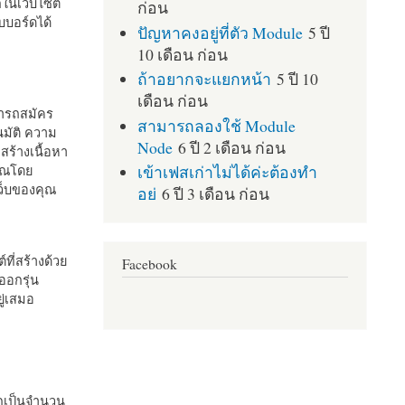
กในเว็บไซต์
ก่อน
บอร์ดได้
ปัญหาคงอยู่ที่ตัว Module
5 ปี
10 เดือน ก่อน
ถ้าอยากจะแยกหน้า
5 ปี 10
เดือน ก่อน
มารถสมัคร
สามารถลองใช้ Module
มัติ ความ
Node
6 ปี 2 เดือน ก่อน
สร้างเนื้อหา
เข้าเฟสเก่าไม่ได้ค่ะต้องทำ
คุณโดย
เว็บของคุณ
อย่
6 ปี 3 เดือน ก่อน
ที่สร้างด้วย
Facebook
ออกรุ่น
ู่เสมอ
กเป็นจำนวน