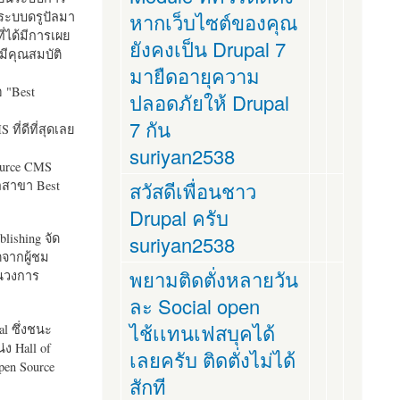
ระบบดรูปัลมา
หากเว็บไซต์ของคุณ
ี่ได้มีการเผย
ยังคงเป็น Drupal 7
มีคุณสมบัติ
มายืดอายุความ
อ "
Best
ปลอดภัยให้ Drupal
7 กัน
ที่ดีที่สุดเลย
suriyan2538
ource CMS
ัลสาขา Best
สวัสดีเพื่อนชาว
Drupal ครับ
lishing จัด
suriyan2538
ตจากผู้ชม
พยามติดตั่งหลายวัน
ในวงการ
ละ Social open
ไช้เเทนเฟสบุคได้
al ซึ่งชนะ
ง Hall of
เลยครับ ติดตั่งไม่ได้
pen Source
สักที