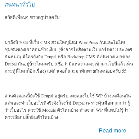
สนทนาทั่วไป
สวัสดีเพื่อนๆ ชาวดรูปาลครับ
มาถึงปี 2024 ที่เว็บ CMS ส่วนใหญ่นิยม WordPress กันและในไทย
ชุมชนของเราค่อนข้างเงียบ (ซึ่งอาจไปสิงตามเว็บบอร์ดต่างประเทศ
กันหมด) มีใครยังจับ Drupal หรือ Backdrop CMS ที่เป็นร่างแยกของ
Drupal กันอยู่บ้างไหมครับ (เชื่อว่ามีแหละ แต่จะเข้ามาเว็บนี้แล้วเห็น
กระทู้นี้ไหมก็อีกเรื่อง) แต่ถ้าเจอก็แวะมาทักทายกันหน่อยครับ 55
ส่วนตัวตอนนี้ยังใช้ Drupal อยู่ครับ เคยลองไปใช้ WP บ้างเหมือนกัน
แต่พอจะทำเว็บอะไรที่จริงจังก็จะใช้ Drupal เพราะคุ้นมือมากกว่า รู้
ว่าเว็บอะไร ควรใช้ Module ตัวไหนบ้าง ต่างจาก WP ที่แทบไม่รู้ว่า
ควรเลือกปลั๊กอินตัวไหนบ้าง
about สวัสดีเพื่อนชาว Drupal ครับ
Read more