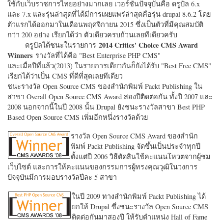
ใช้กับเว็บราชการไทยอย่างมากเลย เวอร์ชั่นปัจจุบันคือ ดรูปัล 6.x
และ 7.x และรุ่นล่าสุดที่ได้มีการเผยแพร่ล่าสุดคือรุ่น drupal 8.6.2 โดย
ตัวแรกได้ออกมาในเดือนพฤศจิกายน 2015 ซึ่งเป็นตัวที่มีคุณสมบัติ
กว่า 200 อย่าง เรียกได้ว่า ตัวเดียวครบถ้วนเลยทีเดียวครับ
2014 Critics' Choice CMS Award
ดรูปัลได้ชนะในรายการ
Winners
รางวัลที่ได้คือ "
Best Enterprise PHP CMS"
และเมื่อปีที่แล้ว(2013) ในรายการเดียวกันก็ยังได้รับ "
Best Free CMS"
เรียกได้ว่าเป็น CMS ที่ดีที่สุดเลยทีเดียว
ชนะรางวัล Open Source CMS ของสำนักพิมพ์ Packt Publishing ใน
สาขา Overall Open Source CMS Award สองปีติดต่อกัน ทั้งปี 2007 และ
2008 นอกจากนี้ในปี 2008 นั้น Drupal ยังชนะรางวัลสาขา Best PHP
Based Open Source CMS เพิ่มอีกหนึ่งรางวัลด้วย
รางวัล Open Source CMS Award ของสำนัก
พิมพ์ Packt Publishing จัดขึ้นเป็นประจำทุกปี
ตั้งแต่ปี 2006 วิธีตัดสินใช้คะแนนโหวตจากผู้ชม
เว็บไซต์ และการให้คะแนนของกรรมการผู้ทรงคุณวุฒิในวงการ
ปัจจุบันมีการมอบรางวัลปีละ 5 สาขา
ในปี 2009 ทางสำนักพิมพ์ Packt Publishing ได้
ยกให้ Drupal ซึ่งชนะรางวัล Open Source CMS
ติดต่อกันมาสองปี ให้รับตำแหน่ง Hall of Fame