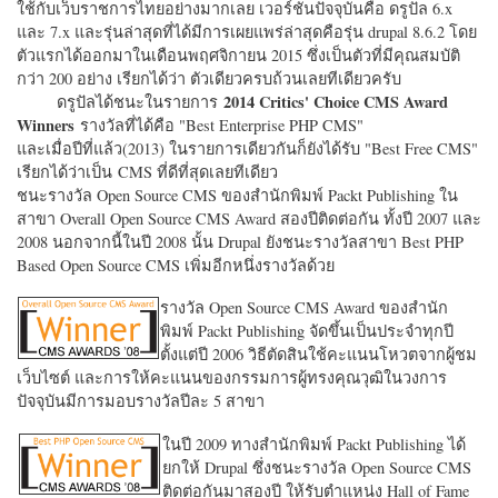
ใช้กับเว็บราชการไทยอย่างมากเลย เวอร์ชั่นปัจจุบันคือ ดรูปัล 6.x
และ 7.x และรุ่นล่าสุดที่ได้มีการเผยแพร่ล่าสุดคือรุ่น drupal 8.6.2 โดย
ตัวแรกได้ออกมาในเดือนพฤศจิกายน 2015 ซึ่งเป็นตัวที่มีคุณสมบัติ
กว่า 200 อย่าง เรียกได้ว่า ตัวเดียวครบถ้วนเลยทีเดียวครับ
2014 Critics' Choice CMS Award
ดรูปัลได้ชนะในรายการ
Winners
รางวัลที่ได้คือ "
Best Enterprise PHP CMS"
และเมื่อปีที่แล้ว(2013) ในรายการเดียวกันก็ยังได้รับ "
Best Free CMS"
เรียกได้ว่าเป็น CMS ที่ดีที่สุดเลยทีเดียว
ชนะรางวัล Open Source CMS ของสำนักพิมพ์ Packt Publishing ใน
สาขา Overall Open Source CMS Award สองปีติดต่อกัน ทั้งปี 2007 และ
2008 นอกจากนี้ในปี 2008 นั้น Drupal ยังชนะรางวัลสาขา Best PHP
Based Open Source CMS เพิ่มอีกหนึ่งรางวัลด้วย
รางวัล Open Source CMS Award ของสำนัก
พิมพ์ Packt Publishing จัดขึ้นเป็นประจำทุกปี
ตั้งแต่ปี 2006 วิธีตัดสินใช้คะแนนโหวตจากผู้ชม
เว็บไซต์ และการให้คะแนนของกรรมการผู้ทรงคุณวุฒิในวงการ
ปัจจุบันมีการมอบรางวัลปีละ 5 สาขา
ในปี 2009 ทางสำนักพิมพ์ Packt Publishing ได้
ยกให้ Drupal ซึ่งชนะรางวัล Open Source CMS
ติดต่อกันมาสองปี ให้รับตำแหน่ง Hall of Fame