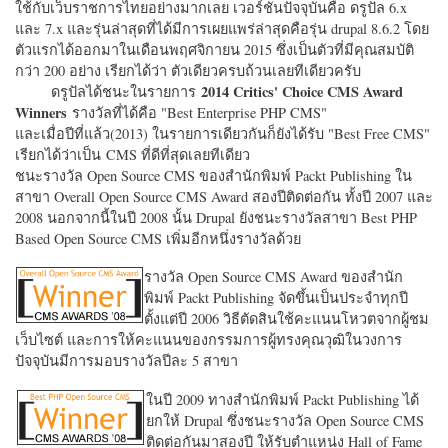
ใช้กับเว็บราชการไทยอย่างมากเลย เวอร์ชั่นปัจจุบันคือ ดรูปัล 6.x
และ 7.x และรุ่นล่าสุดที่ได้มีการเผยแพร่ล่าสุดคือรุ่น drupal 8.6.2 โดย
ตัวแรกได้ออกมาในเดือนพฤศจิกายน 2015 ซึ่งเป็นตัวที่มีคุณสมบัติ
กว่า 200 อย่าง เรียกได้ว่า ตัวเดียวครบถ้วนเลยทีเดียวครับ
2014 Critics' Choice CMS Award
ดรูปัลได้ชนะในรายการ
Winners
รางวัลที่ได้คือ "
Best Enterprise PHP CMS"
และเมื่อปีที่แล้ว(2013) ในรายการเดียวกันก็ยังได้รับ "
Best Free CMS"
เรียกได้ว่าเป็น CMS ที่ดีที่สุดเลยทีเดียว
ชนะรางวัล Open Source CMS ของสำนักพิมพ์ Packt Publishing ใน
สาขา Overall Open Source CMS Award สองปีติดต่อกัน ทั้งปี 2007 และ
2008 นอกจากนี้ในปี 2008 นั้น Drupal ยังชนะรางวัลสาขา Best PHP
Based Open Source CMS เพิ่มอีกหนึ่งรางวัลด้วย
รางวัล Open Source CMS Award ของสำนัก
พิมพ์ Packt Publishing จัดขึ้นเป็นประจำทุกปี
ตั้งแต่ปี 2006 วิธีตัดสินใช้คะแนนโหวตจากผู้ชม
เว็บไซต์ และการให้คะแนนของกรรมการผู้ทรงคุณวุฒิในวงการ
ปัจจุบันมีการมอบรางวัลปีละ 5 สาขา
ในปี 2009 ทางสำนักพิมพ์ Packt Publishing ได้
ยกให้ Drupal ซึ่งชนะรางวัล Open Source CMS
ติดต่อกันมาสองปี ให้รับตำแหน่ง Hall of Fame