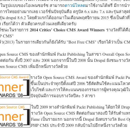
หาในรูปแบบของโอเพนซอร์ซ สามารถ
ดาวน์โหลด
มาใช้งานได้ฟรี มีการนำ
การไทยอย่างมากเลย เวอร์ชั่นปัจจุบันคือ ดรูปัล 6.x และ 7.x และรุ่นล่าสุดท
รุ่น drupal 8.6.2 โดยตัวแรกได้ออกมาในเดือนพฤศจิกายน 2015 ซึ่งเป็นตัวที่
ง เรียกได้ว่า ตัวเดียวครบถ้วนเลยทีเดียวครับ
2014 Critics' Choice CMS Award Winners
้ชนะในรายการ
รางวัลที่ได้คื
HP CMS"
แล้ว(2013) ในรายการเดียวกันก็ยังได้รับ "
Best Free CMS" เรียกได้ว่าเป็น CMS 
en Source CMS ของสำนักพิมพ์ Packt Publishing ในสาขา Overall Open S
ดต่อกัน ทั้งปี 2007 และ 2008 นอกจากนี้ในปี 2008 นั้น Drupal ยังชนะรางว
en Source CMS เพิ่มอีกหนึ่งรางวัลด้วย
รางวัล Open Source CMS Award ของสำนักพิมพ์ Packt Pub
ขึ้นเป็นประจำทุกปีตั้งแต่ปี 2006 วิธีตัดสินใช้คะแนนโหว
เว็บไซต์ และการให้คะแนนของกรรมการผู้ทรงคุณวุฒิ
ปัจจุบันมีการมอบรางวัลปีละ 5 สาขา
ในปี 2009 ทางสำนักพิมพ์ Packt Publishing ได้ยกให้ Drup
รางวัล Open Source CMS ติดต่อกันมาสองปี ให้รับตำแหน่
Fame เป็นรายแรก นอกจากนี้ Drupal ยังตบรางวัล Best O
PHP CMS ประจำปี 2009 กลับบ้านไปอีกหนึ่งรางวัลด้วย