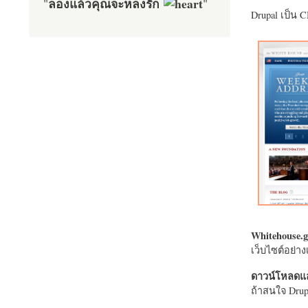
ลองแล้วคุณจะหลงรัก
"
"
Drupal เป็น 
Whitehouse.g
เว็บไซต์อย่
ดาวน์โหลดแล
ถ้าสนใจ Drupa