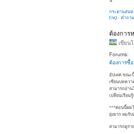
นี่
กระดานสนท
FAQ - คำถามท
ต้องการห
เขียน
Forums:
ต้องการซื้
อัปเดต ขณะนี
เขียนบทความเ
สามารถอ่านไ
เปลี่ยนเรียน
***ตอนนี้ผมไ
ยุ่งยาก ผมรั
สามารถดูรายละ