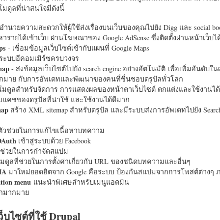
มดูลที่น่าสนใจมีดังนี้
อำนวยความสะดวกให้ผู้ใช้ส่งเรื่องบนเว็บของคุณไปยัง Digg และ social bo
หารายได้เข้าเว็บ ผ่านโฆษณาของ Google AdSense ซึ่งติดตั้งผ่านหน้าเว็บ
ps
- เชื่อมข้อมูลเว็บไซต์เข้ากับแผนที่ Google Maps
ระบบอีคอมเมิร์ซครบวงจร
map
- ส่งข้อมูลเว็บไซต์ไปยัง search engine อย่างอัตโนมัติ เพื่อเพิ่มอันดั
มากมาย กับการอัพเดทและพัฒนาของคนที่ชื่นชอบดรูปัลทั่วโลก
นโมดูลสำหรับจัดการ การแสดงผลของหน้าตาเว็บไซต์ ตกแต่งและใช้งานได้
แคชของดรูปัลที่น่าใช้ และใช้งานได้ดีมาก
map
สร้าง XML sitemap สำหรับดรูปัล และมีระบบส่งการอัพเดทไปยัง Search
ัวช่วยในการแก้ไขเนื้อหาบทความ
OAuth
เข้าสู่ระบบด้วย Facebook
วช่วยในการกำจัดสแปม
มดูลที่ช่วยในการตั้งค่าเกี่ยวกับ URL ของชนิดบทความและอื่นๆ
HA
มาใหม่ยอดฮิตจาก Google คือระบบ ป้องกันสแปมจากการโพสต์ต่างๆ ภ
ation menu
แนะนำพิเศษสำหรับเมนูแอดมิน
อีกมากมาย
ว็บไซต์ที่ใช้ Drupal