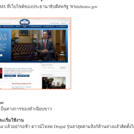
CMS ที่เว็บไซต์ของประธานาธิบดีสหรัฐ Whitehouse.gov
ov
างเป็นทางการของทำเนียบขาว
ะเริ่มใช้งาน
l แล้วอย่ารอช้า ดาวน์โหลด Drupal รุ่นล่าสุดตามลิงก์ด้านล่างแล้วติดตั้งได