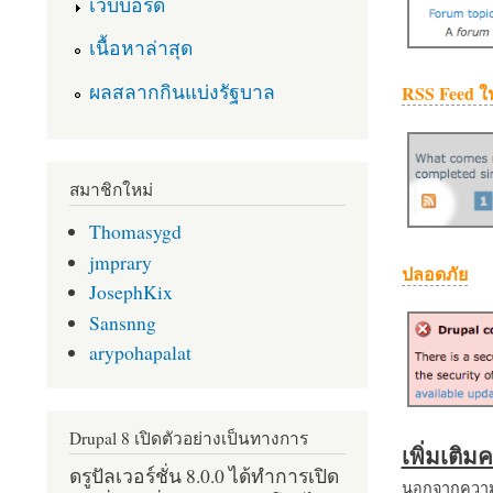
เว็บบอร์ด
เนื้อหาล่าสุด
ผลสลากกินแบ่งรัฐบาล
RSS Feed ใ
สมาชิกใหม่
Thomasygd
jmprary
ปลอดภัย
JosephKix
Sansnng
arypohapalat
Drupal 8 เปิดตัวอย่างเป็นทางการ
เพิ่มเติ
ดรูปัลเวอร์ชั่น 8.0.0 ได้ทำการเปิด
นอกจากความส