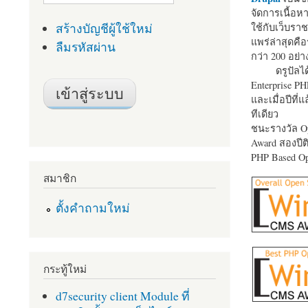
จัดการเนื้อ
สร้างบัญชีผู้ใช้ใหม่
ใช้กับเว็บราช
แพร่ล่าสุดคือ
ลืมรหัสผ่าน
กว่า 200 อย่า
ดรูปัลได
Enterprise P
และเมื่อปีที่
ทีเดียว
ชนะรางวัล Op
Award สองปีติ
PHP Based Op
สมาชิก
ตั้งคำถามใหม่
กระทู้ใหม่
d7security client Module ที่