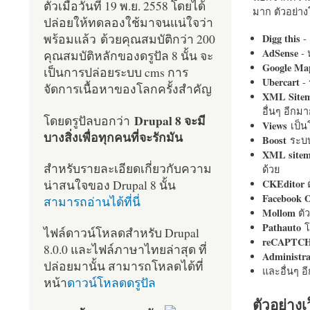
ตัวเมื่อวันที่ 19 พ.ย. 2558 โดยได้
มาก ตัวอย่างโ
ปล่อยให้ทดลองใช้มาจนแน่ใจว่า
พร้อมแล้ว ด้วยคุณสมบัติกว่า 200
Digg this
- 
AdSense
- 
คุณสมบัติหลักของดรูปัล 8 นั้น จะ
Google Ma
เป็นการปล่อยระบบ cms การ
Ubercart
- 
จัดการเนื้อหาของโลกครั้งสำคัญ
XML Site
อื่นๆ อีก
Drupal 8 จะมี
โดยดรูปัลบอกว่า
Views
เป็
บางสิ่งเพื่อทุกคนที่จะรักมัน
Boost
ระบบ
XML site
สำหรับรายละเอียดเกี่ยวกับความ
ด้วย
น่าสนใจของ Drupal 8 นั้น
CKEditor
ต
Facebook 
สามารถอ่านได้ที่นี่
Mollom
ตั
Pathauto
โ
ไฟล์ดาวน์โหลดสำหรับ Drupal
reCAPTC
8.0.0 และไฟล์ภาษาไทยล่าสุด ที่
Administr
ปล่อยมานั้น สามารถโหลดได้ที่
และอื่นๆ 
หน้า
ดาวน์โหลดดรูปัล
ตัวอย่างเ