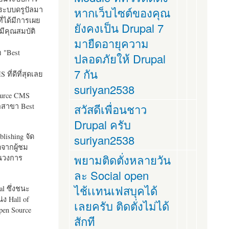
ระบบดรูปัลมา
หากเว็บไซต์ของคุณ
ี่ได้มีการเผย
ยังคงเป็น Drupal 7
มีคุณสมบัติ
มายืดอายุความ
อ "
Best
ปลอดภัยให้ Drupal
7 กัน
ที่ดีที่สุดเลย
suriyan2538
ource CMS
ัลสาขา Best
สวัสดีเพื่อนชาว
Drupal ครับ
lishing จัด
suriyan2538
ตจากผู้ชม
พยามติดตั่งหลายวัน
ในวงการ
ละ Social open
ไช้เเทนเฟสบุคได้
al ซึ่งชนะ
ง Hall of
เลยครับ ติดตั่งไม่ได้
pen Source
สักที