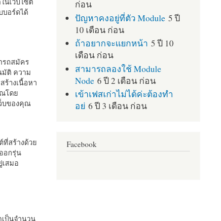
กในเว็บไซต์
ก่อน
บอร์ดได้
ปัญหาคงอยู่ที่ตัว Module
5 ปี
10 เดือน ก่อน
ถ้าอยากจะแยกหน้า
5 ปี 10
เดือน ก่อน
มารถสมัคร
สามารถลองใช้ Module
มัติ ความ
Node
6 ปี 2 เดือน ก่อน
สร้างเนื้อหา
เข้าเฟสเก่าไม่ได้ค่ะต้องทำ
คุณโดย
เว็บของคุณ
อย่
6 ปี 3 เดือน ก่อน
ที่สร้างด้วย
Facebook
ออกรุ่น
ู่เสมอ
กเป็นจำนวน