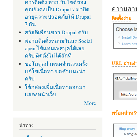
ควรติดตั้ง หากเว็บไซต์ของ
ความสามา
คุณยังคงเป็น Drupal 7 มายืด
อายุความปลอดภัยให้ Drupal
ติดตั้งง่าย
7 กัน
สวัสดีเพื่อนชาว Drupal ครับ
พยามติดตั่งหลายวันละ Social
open ไช้เเทนเฟสบุคได้เลย
ครับ ติดตั่งไม่ได้สักที
URL อ่านง่
ขอโมดูลกำหนดจำนวนครั้ง
เเก้ใขเนื้อหา ขอคำเเนะนำ
ครับ
ใช้กล่องเพื่มเนื้อหาออกมา
แสดงหน้าเว็บ
More
พร้อมสำหรั
นำทาง