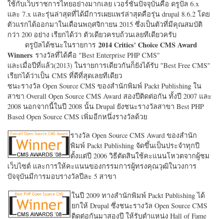
ใช้กับเว็บราชการไทยอย่างมากเลย เวอร์ชั่นปัจจุบันคือ ดรูปัล 6.x
และ 7.x และรุ่นล่าสุดที่ได้มีการเผยแพร่ล่าสุดคือรุ่น drupal 8.6.2 โดย
ตัวแรกได้ออกมาในเดือนพฤศจิกายน 2015 ซึ่งเป็นตัวที่มีคุณสมบัติ
กว่า 200 อย่าง เรียกได้ว่า ตัวเดียวครบถ้วนเลยทีเดียวครับ
2014 Critics' Choice CMS Award
ดรูปัลได้ชนะในรายการ
Winners
รางวัลที่ได้คือ "
Best Enterprise PHP CMS"
และเมื่อปีที่แล้ว(2013) ในรายการเดียวกันก็ยังได้รับ "
Best Free CMS"
เรียกได้ว่าเป็น CMS ที่ดีที่สุดเลยทีเดียว
ชนะรางวัล Open Source CMS ของสำนักพิมพ์ Packt Publishing ใน
สาขา Overall Open Source CMS Award สองปีติดต่อกัน ทั้งปี 2007 และ
2008 นอกจากนี้ในปี 2008 นั้น Drupal ยังชนะรางวัลสาขา Best PHP
Based Open Source CMS เพิ่มอีกหนึ่งรางวัลด้วย
รางวัล Open Source CMS Award ของสำนัก
พิมพ์ Packt Publishing จัดขึ้นเป็นประจำทุกปี
ตั้งแต่ปี 2006 วิธีตัดสินใช้คะแนนโหวตจากผู้ชม
เว็บไซต์ และการให้คะแนนของกรรมการผู้ทรงคุณวุฒิในวงการ
ปัจจุบันมีการมอบรางวัลปีละ 5 สาขา
ในปี 2009 ทางสำนักพิมพ์ Packt Publishing ได้
ยกให้ Drupal ซึ่งชนะรางวัล Open Source CMS
ติดต่อกันมาสองปี ให้รับตำแหน่ง Hall of Fame