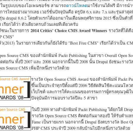
หาในรูปแบบของโอเพนซอร์ซ สามารถ
ดาวน์โหลด
มาใช้งานได้ฟรี มีการนำ
การไทยอย่างมากเลย เวอร์ชั่นปัจจุบันคือ ดรูปัล 6.x และ 7.x และรุ่นล่าสุดท
รุ่น drupal 8.6.2 โดยตัวแรกได้ออกมาในเดือนพฤศจิกายน 2015 ซึ่งเป็นตัวที่
ง เรียกได้ว่า ตัวเดียวครบถ้วนเลยทีเดียวครับ
2014 Critics' Choice CMS Award Winners
้ชนะในรายการ
รางวัลที่ได้คื
HP CMS"
แล้ว(2013) ในรายการเดียวกันก็ยังได้รับ "
Best Free CMS" เรียกได้ว่าเป็น CMS 
en Source CMS ของสำนักพิมพ์ Packt Publishing ในสาขา Overall Open S
ดต่อกัน ทั้งปี 2007 และ 2008 นอกจากนี้ในปี 2008 นั้น Drupal ยังชนะรางว
en Source CMS เพิ่มอีกหนึ่งรางวัลด้วย
รางวัล Open Source CMS Award ของสำนักพิมพ์ Packt Pub
ขึ้นเป็นประจำทุกปีตั้งแต่ปี 2006 วิธีตัดสินใช้คะแนนโหว
เว็บไซต์ และการให้คะแนนของกรรมการผู้ทรงคุณวุฒิ
ปัจจุบันมีการมอบรางวัลปีละ 5 สาขา
ในปี 2009 ทางสำนักพิมพ์ Packt Publishing ได้ยกให้ Drup
รางวัล Open Source CMS ติดต่อกันมาสองปี ให้รับตำแหน่
Fame เป็นรายแรก นอกจากนี้ Drupal ยังตบรางวัล Best O
PHP CMS ประจำปี 2009 กลับบ้านไปอีกหนึ่งรางวัลด้วย