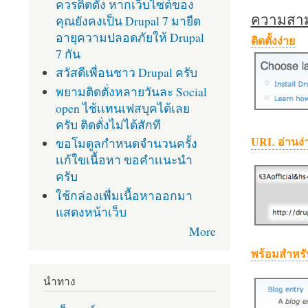
ควรติดตั้ง หากเว็บไซต์ของ
ความสามา
คุณยังคงเป็น Drupal 7 มายืด
อายุความปลอดภัยให้ Drupal
ติดตั้งง่าย
7 กัน
สวัสดีเพื่อนชาว Drupal ครับ
พยามติดตั่งหลายวันละ Social
open ไช้เเทนเฟสบุคได้เลย
ครับ ติดตั่งไม่ได้สักที
URL อ่านง่
ขอโมดูลกำหนดจำนวนครั้ง
เเก้ใขเนื้อหา ขอคำเเนะนำ
ครับ
ใช้กล่องเพื่มเนื้อหาออกมา
แสดงหน้าเว็บ
More
พร้อมสำหรั
นำทาง