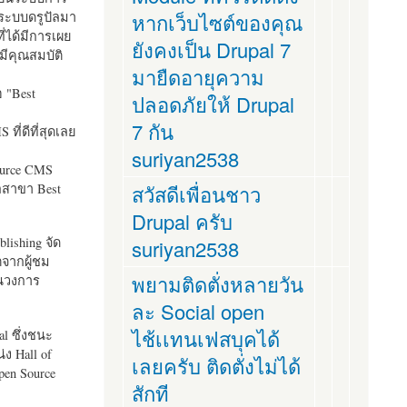
ระบบดรูปัลมา
หากเว็บไซต์ของคุณ
ี่ได้มีการเผย
ยังคงเป็น Drupal 7
มีคุณสมบัติ
มายืดอายุความ
อ "
Best
ปลอดภัยให้ Drupal
7 กัน
ที่ดีที่สุดเลย
suriyan2538
ource CMS
ัลสาขา Best
สวัสดีเพื่อนชาว
Drupal ครับ
lishing จัด
suriyan2538
ตจากผู้ชม
พยามติดตั่งหลายวัน
ในวงการ
ละ Social open
ไช้เเทนเฟสบุคได้
al ซึ่งชนะ
ง Hall of
เลยครับ ติดตั่งไม่ได้
pen Source
สักที