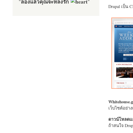
ลองแล้วคุณจะหลงรัก
"
"
Drupal เป็น 
Whitehouse.g
เว็บไซต์อย่
ดาวน์โหลดแล
ถ้าสนใจ Drupa