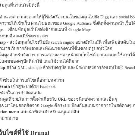
มดูลที่น่าสนใจมีดังนี้
อำนวยความสะดวกให้ผู้ใช้ส่งเรื่องบนเว็บของคุณไปยัง Digg และ social bo
หารายได้เข้าเว็บ ผ่านโฆษณาของ Google AdSense ซึ่งติดตั้งผ่านหน้าเว็บ
ps
- เชื่อมข้อมูลเว็บไซต์เข้ากับแผนที่ Google Maps
ระบบอีคอมเมิร์ซครบวงจร
map
- ส่งข้อมูลเว็บไซต์ไปยัง search engine อย่างอัตโนมัติ เพื่อเพิ่มอันดั
มากมาย กับการอัพเดทและพัฒนาของคนที่ชื่นชอบดรูปัลทั่วโลก
นโมดูลสำหรับจัดการ การแสดงผลของหน้าตาเว็บไซต์ ตกแต่งและใช้งานได้
แคชของดรูปัลที่น่าใช้ และใช้งานได้ดีมาก
map
สร้าง XML sitemap สำหรับดรูปัล และมีระบบส่งการอัพเดทไปยัง Search
ัวช่วยในการแก้ไขเนื้อหาบทความ
OAuth
เข้าสู่ระบบด้วย Facebook
วช่วยในการกำจัดสแปม
มดูลที่ช่วยในการตั้งค่าเกี่ยวกับ URL ของชนิดบทความและอื่นๆ
HA
มาใหม่ยอดฮิตจาก Google คือระบบ ป้องกันสแปมจากการโพสต์ต่างๆ ภ
ation menu
แนะนำพิเศษสำหรับเมนูแอดมิน
อีกมากมาย
ว็บไซต์ที่ใช้ Drupal