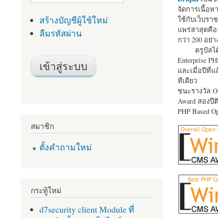
จัดการเนื้อ
สร้างบัญชีผู้ใช้ใหม่
ใช้กับเว็บราช
แพร่ล่าสุดคือ
ลืมรหัสผ่าน
กว่า 200 อย่า
ดรูปัลได
Enterprise P
และเมื่อปีที่
ทีเดียว
ชนะรางวัล Op
Award สองปีติ
PHP Based Op
สมาชิก
ตั้งคำถามใหม่
กระทู้ใหม่
d7security client Module ที่