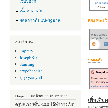
เว็บบอร์ด
เนื้อหาล่าสุด
ผลสลากกินแบ่งรัฐบาล
RSS Feed ใ
สมาชิกใหม่
jmprary
JosephKix
ปลอดภัย
Sansnng
arypohapalat
egyvycasyhif
Drupal 8 เปิดตัวอย่างเป็นทางการ
เพิ่มเติ
ดรูปัลเวอร์ชั่น 8.0.0 ได้ทำการเปิด
นอกจากความส