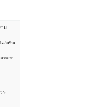
ยงาม
ิดเว็บร้าน
้สะดวกมาก
"0">