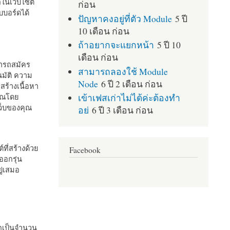
กในเว็บไซต์
ก่อน
บอร์ดได้
ปัญหาคงอยู่ที่ตัว Module
5 ปี
10 เดือน ก่อน
ถ้าอยากจะแยกหน้า
5 ปี 10
เดือน ก่อน
มารถสมัคร
สามารถลองใช้ Module
มัติ ความ
Node
6 ปี 2 เดือน ก่อน
สร้างเนื้อหา
เข้าเฟสเก่าไม่ได้ค่ะต้องทำ
คุณโดย
เว็บของคุณ
อย่
6 ปี 3 เดือน ก่อน
ที่สร้างด้วย
Facebook
ออกรุ่น
ู่เสมอ
กเป็นจำนวน