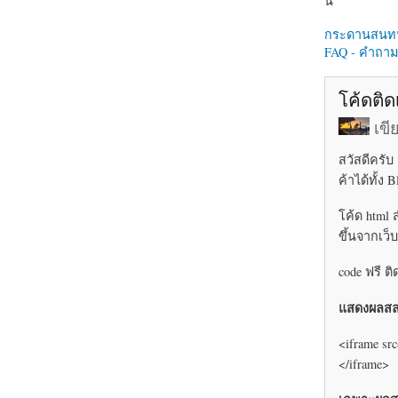
นี่
กระดานสนท
FAQ - คำถามท
โค้ดติด
เข
สวัสดีครั
ค้าได้ทั้ง
โค้ด html 
ขึ้นจากเว็
code ฟรี ต
แสดงผลสล
<iframe src
</iframe>