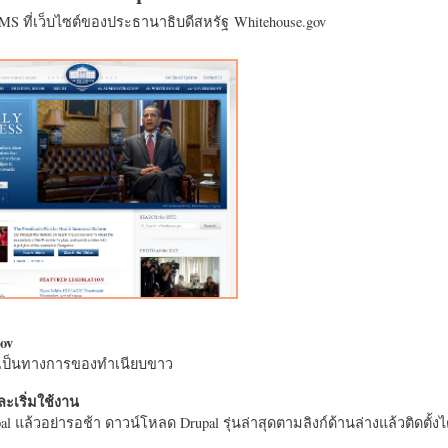
CMS ที่เว็บไซต์ของประธานาธิบดีสหรัฐ Whitehouse.gov
ov
างเป็นทางการของทำเนียบขาว
ะเริ่มใช้งาน
l แล้วอย่ารอช้า ดาวน์โหลด Drupal รุ่นล่าสุดตามลิงก์ด้านล่างแล้วติดตั้งได