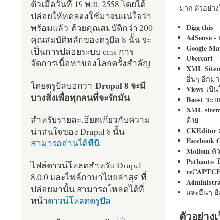
ตัวเมื่อวันที่ 19 พ.ย. 2558 โดยได้
มาก ตัวอย่างโ
ปล่อยให้ทดลองใช้มาจนแน่ใจว่า
พร้อมแล้ว ด้วยคุณสมบัติกว่า 200
Digg this
- 
AdSense
- 
คุณสมบัติหลักของดรูปัล 8 นั้น จะ
Google Ma
เป็นการปล่อยระบบ cms การ
Ubercart
- 
จัดการเนื้อหาของโลกครั้งสำคัญ
XML Site
อื่นๆ อีก
Drupal 8 จะมี
โดยดรูปัลบอกว่า
Views
เป็
บางสิ่งเพื่อทุกคนที่จะรักมัน
Boost
ระบบ
XML site
สำหรับรายละเอียดเกี่ยวกับความ
ด้วย
น่าสนใจของ Drupal 8 นั้น
CKEditor
ต
Facebook 
สามารถอ่านได้ที่นี่
Mollom
ตั
Pathauto
โ
ไฟล์ดาวน์โหลดสำหรับ Drupal
reCAPTC
8.0.0 และไฟล์ภาษาไทยล่าสุด ที่
Administr
ปล่อยมานั้น สามารถโหลดได้ที่
และอื่นๆ 
หน้า
ดาวน์โหลดดรูปัล
ตัวอย่างเ