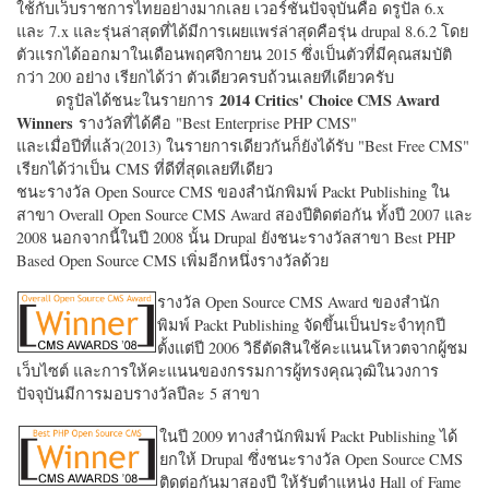
ใช้กับเว็บราชการไทยอย่างมากเลย เวอร์ชั่นปัจจุบันคือ ดรูปัล 6.x
และ 7.x และรุ่นล่าสุดที่ได้มีการเผยแพร่ล่าสุดคือรุ่น drupal 8.6.2 โดย
ตัวแรกได้ออกมาในเดือนพฤศจิกายน 2015 ซึ่งเป็นตัวที่มีคุณสมบัติ
กว่า 200 อย่าง เรียกได้ว่า ตัวเดียวครบถ้วนเลยทีเดียวครับ
2014 Critics' Choice CMS Award
ดรูปัลได้ชนะในรายการ
Winners
รางวัลที่ได้คือ "
Best Enterprise PHP CMS"
และเมื่อปีที่แล้ว(2013) ในรายการเดียวกันก็ยังได้รับ "
Best Free CMS"
เรียกได้ว่าเป็น CMS ที่ดีที่สุดเลยทีเดียว
ชนะรางวัล Open Source CMS ของสำนักพิมพ์ Packt Publishing ใน
สาขา Overall Open Source CMS Award สองปีติดต่อกัน ทั้งปี 2007 และ
2008 นอกจากนี้ในปี 2008 นั้น Drupal ยังชนะรางวัลสาขา Best PHP
Based Open Source CMS เพิ่มอีกหนึ่งรางวัลด้วย
รางวัล Open Source CMS Award ของสำนัก
พิมพ์ Packt Publishing จัดขึ้นเป็นประจำทุกปี
ตั้งแต่ปี 2006 วิธีตัดสินใช้คะแนนโหวตจากผู้ชม
เว็บไซต์ และการให้คะแนนของกรรมการผู้ทรงคุณวุฒิในวงการ
ปัจจุบันมีการมอบรางวัลปีละ 5 สาขา
ในปี 2009 ทางสำนักพิมพ์ Packt Publishing ได้
ยกให้ Drupal ซึ่งชนะรางวัล Open Source CMS
ติดต่อกันมาสองปี ให้รับตำแหน่ง Hall of Fame