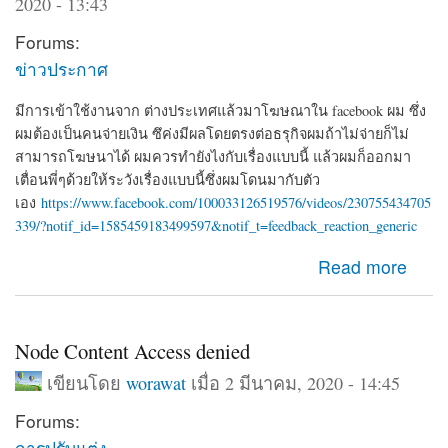
2020 - 13:43
Forums:
ข่าวประกาศ
มีการเข้าใช้งานจาก ต่างประเทศแล้วมาโฆษณาใน facebook ผม ซึ่ง
ผมต้องเป็นคนจ่ายเงิน ซึค่งมีผลโดยตรงต่อธรุกิจผมถ้าไม่จ่ายก็ไม่
สามารถโฆษนาได้ ผมควรทำยังไงกับเรื่องแบบนี้ แล้วผมก็ออกมา
เตื่อนพี่ๆด้วยให้ระวังเรื่องแบบนี้ซึ่งผมโดนมากับตัว
เอง
https://www.facebook.com/100033126519576/videos/230755434705
339/?notif_id=1585459183499597&notif_t=feedback_reaction_generic
about ผมโดน Hack จาก iP 192.126.154.97 ซึ่งเอาของตัว
Read more
เองมาโฆษนา ซึ่งเป็นเงินของผมที่จะต้องจ่าย
Node Content Access denied
เขียนโดย
worawat
เมื่อ 2 มีนาคม, 2020 - 14:45
Forums:
การปรับแต่ง