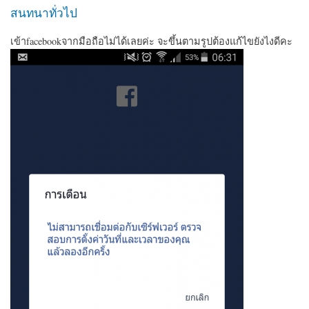
สนทนาทั่วไป
เข้าfacebookจากมือถือไม่ได้เลยค่ะ จะขึ้นตามรูปต้องแก้ไขยังไงดีคะ