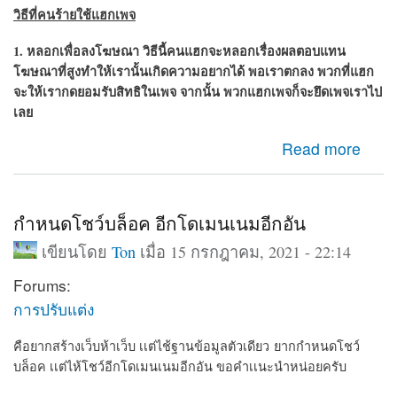
วิธีที่คนร้ายใช้แฮกเพจ
1. หลอกเพื่อลงโฆษณา วิธีนี้คนแฮกจะหลอกเรื่องผลตอบแทน
โฆษณาที่สูงทำให้เรานั้นเกิดความอยากได้ พอเราตกลง พวกที่แฮก
จะให้เรากดยอมรับสิทธิในเพจ จากนั้น พวก
แฮกเพจ
ก็จะยึดเพจเราไป
เลย
about เพจถูกแฮ็ก กู้เพจคืน วิธีกูเพจที่ถูกแฮก
Read more
กำหนดโชว์บล็อค อีกโดเมนเนมอีกอัน
เขียนโดย
Ton
เมื่อ 15 กรกฎาคม, 2021 - 22:14
Forums:
การปรับแต่ง
คือยากสร้างเว็บห้าเว็บ เเต่ไช้ฐานข้อมูลตัวเดียว ยากกำหนดโชว์
บล็อค เเต่ไห้โชว์อีกโดเมนเนมอีกอัน ขอคำเเนะนำหน่อยครับ