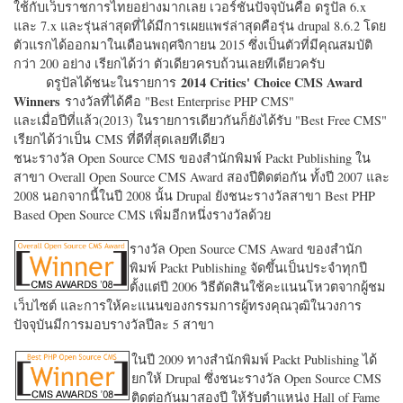
ใช้กับเว็บราชการไทยอย่างมากเลย เวอร์ชั่นปัจจุบันคือ ดรูปัล 6.x
และ 7.x และรุ่นล่าสุดที่ได้มีการเผยแพร่ล่าสุดคือรุ่น drupal 8.6.2 โดย
ตัวแรกได้ออกมาในเดือนพฤศจิกายน 2015 ซึ่งเป็นตัวที่มีคุณสมบัติ
กว่า 200 อย่าง เรียกได้ว่า ตัวเดียวครบถ้วนเลยทีเดียวครับ
2014 Critics' Choice CMS Award
ดรูปัลได้ชนะในรายการ
Winners
รางวัลที่ได้คือ "
Best Enterprise PHP CMS"
และเมื่อปีที่แล้ว(2013) ในรายการเดียวกันก็ยังได้รับ "
Best Free CMS"
เรียกได้ว่าเป็น CMS ที่ดีที่สุดเลยทีเดียว
ชนะรางวัล Open Source CMS ของสำนักพิมพ์ Packt Publishing ใน
สาขา Overall Open Source CMS Award สองปีติดต่อกัน ทั้งปี 2007 และ
2008 นอกจากนี้ในปี 2008 นั้น Drupal ยังชนะรางวัลสาขา Best PHP
Based Open Source CMS เพิ่มอีกหนึ่งรางวัลด้วย
รางวัล Open Source CMS Award ของสำนัก
พิมพ์ Packt Publishing จัดขึ้นเป็นประจำทุกปี
ตั้งแต่ปี 2006 วิธีตัดสินใช้คะแนนโหวตจากผู้ชม
เว็บไซต์ และการให้คะแนนของกรรมการผู้ทรงคุณวุฒิในวงการ
ปัจจุบันมีการมอบรางวัลปีละ 5 สาขา
ในปี 2009 ทางสำนักพิมพ์ Packt Publishing ได้
ยกให้ Drupal ซึ่งชนะรางวัล Open Source CMS
ติดต่อกันมาสองปี ให้รับตำแหน่ง Hall of Fame