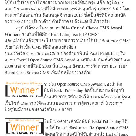
ใช้กับเว็บราชการไทยอย่างมากเลย เวอร์ชั่นปัจจุบันคือ ดรูปัล 6.x
และ 7.x และรุ่นล่าสุดที่ได้มีการเผยแพร่ล่าสุดคือรุ่น drupal 8.6.2 โดย
ตัวแรกได้ออกมาในเดือนพฤศจิกายน 2015 ซึ่งเป็นตัวที่มีคุณสมบัติ
กว่า 200 อย่าง เรียกได้ว่า ตัวเดียวครบถ้วนเลยทีเดียวครับ
2014 Critics' Choice CMS Award
ดรูปัลได้ชนะในรายการ
Winners
รางวัลที่ได้คือ "
Best Enterprise PHP CMS"
และเมื่อปีที่แล้ว(2013) ในรายการเดียวกันก็ยังได้รับ "
Best Free CMS"
เรียกได้ว่าเป็น CMS ที่ดีที่สุดเลยทีเดียว
ชนะรางวัล Open Source CMS ของสำนักพิมพ์ Packt Publishing ใน
สาขา Overall Open Source CMS Award สองปีติดต่อกัน ทั้งปี 2007 และ
2008 นอกจากนี้ในปี 2008 นั้น Drupal ยังชนะรางวัลสาขา Best PHP
Based Open Source CMS เพิ่มอีกหนึ่งรางวัลด้วย
รางวัล Open Source CMS Award ของสำนัก
พิมพ์ Packt Publishing จัดขึ้นเป็นประจำทุกปี
ตั้งแต่ปี 2006 วิธีตัดสินใช้คะแนนโหวตจากผู้ชม
เว็บไซต์ และการให้คะแนนของกรรมการผู้ทรงคุณวุฒิในวงการ
ปัจจุบันมีการมอบรางวัลปีละ 5 สาขา
ในปี 2009 ทางสำนักพิมพ์ Packt Publishing ได้
ยกให้ Drupal ซึ่งชนะรางวัล Open Source CMS
ติดต่อกันมาสองปี ให้รับตำแหน่ง Hall of Fame