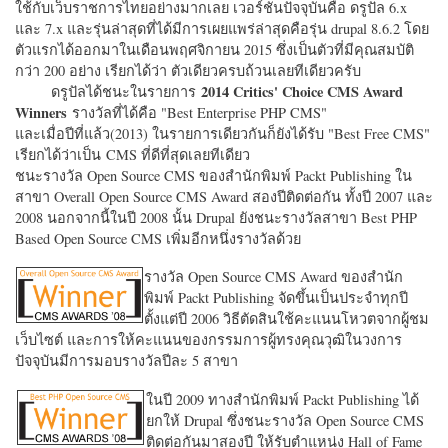
ใช้กับเว็บราชการไทยอย่างมากเลย เวอร์ชั่นปัจจุบันคือ ดรูปัล 6.x
และ 7.x และรุ่นล่าสุดที่ได้มีการเผยแพร่ล่าสุดคือรุ่น drupal 8.6.2 โดย
ตัวแรกได้ออกมาในเดือนพฤศจิกายน 2015 ซึ่งเป็นตัวที่มีคุณสมบัติ
กว่า 200 อย่าง เรียกได้ว่า ตัวเดียวครบถ้วนเลยทีเดียวครับ
2014 Critics' Choice CMS Award
ดรูปัลได้ชนะในรายการ
Winners
รางวัลที่ได้คือ "
Best Enterprise PHP CMS"
และเมื่อปีที่แล้ว(2013) ในรายการเดียวกันก็ยังได้รับ "
Best Free CMS"
เรียกได้ว่าเป็น CMS ที่ดีที่สุดเลยทีเดียว
ชนะรางวัล Open Source CMS ของสำนักพิมพ์ Packt Publishing ใน
สาขา Overall Open Source CMS Award สองปีติดต่อกัน ทั้งปี 2007 และ
2008 นอกจากนี้ในปี 2008 นั้น Drupal ยังชนะรางวัลสาขา Best PHP
Based Open Source CMS เพิ่มอีกหนึ่งรางวัลด้วย
รางวัล Open Source CMS Award ของสำนัก
พิมพ์ Packt Publishing จัดขึ้นเป็นประจำทุกปี
ตั้งแต่ปี 2006 วิธีตัดสินใช้คะแนนโหวตจากผู้ชม
เว็บไซต์ และการให้คะแนนของกรรมการผู้ทรงคุณวุฒิในวงการ
ปัจจุบันมีการมอบรางวัลปีละ 5 สาขา
ในปี 2009 ทางสำนักพิมพ์ Packt Publishing ได้
ยกให้ Drupal ซึ่งชนะรางวัล Open Source CMS
ติดต่อกันมาสองปี ให้รับตำแหน่ง Hall of Fame