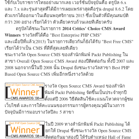
ใช้กับเว็บราชการไทยอย่างมากเลย เวอร์ชั่นปัจจุบันคือ ดรูปัล 6.x
และ 7.x และรุ่นล่าสุดที่ได้มีการเผยแพร่ล่าสุดคือรุ่น drupal 8.6.2 โดย
ตัวแรกได้ออกมาในเดือนพฤศจิกายน 2015 ซึ่งเป็นตัวที่มีคุณสมบัติ
กว่า 200 อย่าง เรียกได้ว่า ตัวเดียวครบถ้วนเลยทีเดียวครับ
2014 Critics' Choice CMS Award
ดรูปัลได้ชนะในรายการ
Winners
รางวัลที่ได้คือ "
Best Enterprise PHP CMS"
และเมื่อปีที่แล้ว(2013) ในรายการเดียวกันก็ยังได้รับ "
Best Free CMS"
เรียกได้ว่าเป็น CMS ที่ดีที่สุดเลยทีเดียว
ชนะรางวัล Open Source CMS ของสำนักพิมพ์ Packt Publishing ใน
สาขา Overall Open Source CMS Award สองปีติดต่อกัน ทั้งปี 2007 และ
2008 นอกจากนี้ในปี 2008 นั้น Drupal ยังชนะรางวัลสาขา Best PHP
Based Open Source CMS เพิ่มอีกหนึ่งรางวัลด้วย
รางวัล Open Source CMS Award ของสำนัก
พิมพ์ Packt Publishing จัดขึ้นเป็นประจำทุกปี
ตั้งแต่ปี 2006 วิธีตัดสินใช้คะแนนโหวตจากผู้ชม
เว็บไซต์ และการให้คะแนนของกรรมการผู้ทรงคุณวุฒิในวงการ
ปัจจุบันมีการมอบรางวัลปีละ 5 สาขา
ในปี 2009 ทางสำนักพิมพ์ Packt Publishing ได้
ยกให้ Drupal ซึ่งชนะรางวัล Open Source CMS
ติดต่อกันมาสองปี ให้รับตำแหน่ง Hall of Fame