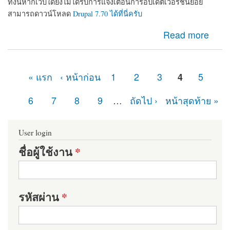
ทั้งนี้หากเว็บใดยังไม่ได้รับการแจ้งเตือนการอัปเดตเวอร์ชันย่อย
สามารถดาวน์โหลด
Drupal 7.70 ได้ที่นี่ครับ
about ในที่สุดก็มา Drupal 7.70 ออกแล้ว เว็บไซต์ที่ใช้
Read more
Drupal 7 อย่าลืมอัปเดตเพื่อความปลอดภัย
« แรก
‹ หน้าก่อน
1
2
3
4
5
หน้า
6
7
8
9
…
ถัดไป ›
หน้าสุดท้าย »
User login
ชื่อผู้ใช้งาน
*
รหัสผ่าน
*