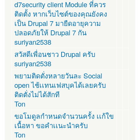
d7security client Module ที่ควร
ติดตั้ง หากเว็บไซต์ของคุณยังคง
เป็น Drupal 7 มายืดอายุความ
ปลอดภัยให้ Drupal 7 กัน
suriyan2538
สวัสดีเพื่อนชาว Drupal ครับ
suriyan2538
พยามติดตั่งหลายวันละ Social
open ไช้เเทนเฟสบุคได้เลยครับ
ติดตั่งไม่ได้สักที
Ton
ขอโมดูลกำหนดจำนวนครั้ง เเก้ใข
เนื้อหา ขอคำเเนะนำครับ
Ton