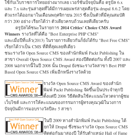
ใช้กับเว็บราชการไทยอย่างมากเลย เวอร์ชั่นปัจจุบันคือ ดรูปัล 6.x
และ 7.x และรุ่นล่าสุดที่ได้มีการเผยแพร่ล่าสุดคือรุ่น drupal 8.6.2 โดย
ตัวแรกได้ออกมาในเดือนพฤศจิกายน 2015 ซึ่งเป็นตัวที่มีคุณสมบัติ
กว่า 200 อย่าง เรียกได้ว่า ตัวเดียวครบถ้วนเลยทีเดียวครับ
2014 Critics' Choice CMS Award
ดรูปัลได้ชนะในรายการ
Winners
รางวัลที่ได้คือ "
Best Enterprise PHP CMS"
และเมื่อปีที่แล้ว(2013) ในรายการเดียวกันก็ยังได้รับ "
Best Free CMS"
เรียกได้ว่าเป็น CMS ที่ดีที่สุดเลยทีเดียว
ชนะรางวัล Open Source CMS ของสำนักพิมพ์ Packt Publishing ใน
สาขา Overall Open Source CMS Award สองปีติดต่อกัน ทั้งปี 2007 และ
2008 นอกจากนี้ในปี 2008 นั้น Drupal ยังชนะรางวัลสาขา Best PHP
Based Open Source CMS เพิ่มอีกหนึ่งรางวัลด้วย
รางวัล Open Source CMS Award ของสำนัก
พิมพ์ Packt Publishing จัดขึ้นเป็นประจำทุกปี
ตั้งแต่ปี 2006 วิธีตัดสินใช้คะแนนโหวตจากผู้ชม
เว็บไซต์ และการให้คะแนนของกรรมการผู้ทรงคุณวุฒิในวงการ
ปัจจุบันมีการมอบรางวัลปีละ 5 สาขา
ในปี 2009 ทางสำนักพิมพ์ Packt Publishing ได้
ยกให้ Drupal ซึ่งชนะรางวัล Open Source CMS
ติดต่อกันมาสองปี ให้รับตำแหน่ง Hall of Fame