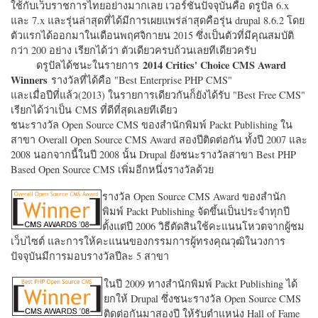
ใช้กับเว็บราชการไทยอย่างมากเลย เวอร์ชั่นปัจจุบันคือ ดรูปัล 6.x
และ 7.x และรุ่นล่าสุดที่ได้มีการเผยแพร่ล่าสุดคือรุ่น drupal 8.6.2 โดย
ตัวแรกได้ออกมาในเดือนพฤศจิกายน 2015 ซึ่งเป็นตัวที่มีคุณสมบัติ
กว่า 200 อย่าง เรียกได้ว่า ตัวเดียวครบถ้วนเลยทีเดียวครับ
2014 Critics' Choice CMS Award
ดรูปัลได้ชนะในรายการ
Winners
รางวัลที่ได้คือ "
Best Enterprise PHP CMS"
และเมื่อปีที่แล้ว(2013) ในรายการเดียวกันก็ยังได้รับ "
Best Free CMS"
เรียกได้ว่าเป็น CMS ที่ดีที่สุดเลยทีเดียว
ชนะรางวัล Open Source CMS ของสำนักพิมพ์ Packt Publishing ใน
สาขา Overall Open Source CMS Award สองปีติดต่อกัน ทั้งปี 2007 และ
2008 นอกจากนี้ในปี 2008 นั้น Drupal ยังชนะรางวัลสาขา Best PHP
Based Open Source CMS เพิ่มอีกหนึ่งรางวัลด้วย
รางวัล Open Source CMS Award ของสำนัก
พิมพ์ Packt Publishing จัดขึ้นเป็นประจำทุกปี
ตั้งแต่ปี 2006 วิธีตัดสินใช้คะแนนโหวตจากผู้ชม
เว็บไซต์ และการให้คะแนนของกรรมการผู้ทรงคุณวุฒิในวงการ
ปัจจุบันมีการมอบรางวัลปีละ 5 สาขา
ในปี 2009 ทางสำนักพิมพ์ Packt Publishing ได้
ยกให้ Drupal ซึ่งชนะรางวัล Open Source CMS
ติดต่อกันมาสองปี ให้รับตำแหน่ง Hall of Fame