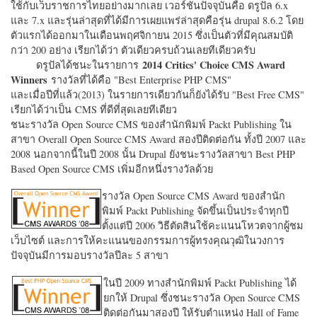
ใช้กับเว็บราชการไทยอย่างมากเลย เวอร์ชั่นปัจจุบันคือ ดรูปัล 6.x
และ 7.x และรุ่นล่าสุดที่ได้มีการเผยแพร่ล่าสุดคือรุ่น drupal 8.6.2 โดย
ตัวแรกได้ออกมาในเดือนพฤศจิกายน 2015 ซึ่งเป็นตัวที่มีคุณสมบัติ
กว่า 200 อย่าง เรียกได้ว่า ตัวเดียวครบถ้วนเลยทีเดียวครับ
2014 Critics' Choice CMS Award
ดรูปัลได้ชนะในรายการ
Winners
รางวัลที่ได้คือ "
Best Enterprise PHP CMS"
และเมื่อปีที่แล้ว(2013) ในรายการเดียวกันก็ยังได้รับ "
Best Free CMS"
เรียกได้ว่าเป็น CMS ที่ดีที่สุดเลยทีเดียว
ชนะรางวัล Open Source CMS ของสำนักพิมพ์ Packt Publishing ใน
สาขา Overall Open Source CMS Award สองปีติดต่อกัน ทั้งปี 2007 และ
2008 นอกจากนี้ในปี 2008 นั้น Drupal ยังชนะรางวัลสาขา Best PHP
Based Open Source CMS เพิ่มอีกหนึ่งรางวัลด้วย
รางวัล Open Source CMS Award ของสำนัก
พิมพ์ Packt Publishing จัดขึ้นเป็นประจำทุกปี
ตั้งแต่ปี 2006 วิธีตัดสินใช้คะแนนโหวตจากผู้ชม
เว็บไซต์ และการให้คะแนนของกรรมการผู้ทรงคุณวุฒิในวงการ
ปัจจุบันมีการมอบรางวัลปีละ 5 สาขา
ในปี 2009 ทางสำนักพิมพ์ Packt Publishing ได้
ยกให้ Drupal ซึ่งชนะรางวัล Open Source CMS
ติดต่อกันมาสองปี ให้รับตำแหน่ง Hall of Fame