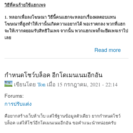
วิธีที่คนร้ายใช้แฮกเพจ
1. หลอกเพื่อลงโฆษณา วิธีนี้คนแฮกจะหลอกเรื่องผลตอบแทน
โฆษณาที่สูงทำให้เรานั้นเกิดความอยากได้ พอเราตกลง พวกที่แฮก
จะให้เรากดยอมรับสิทธิในเพจ จากนั้น พวก
แฮกเพจ
ก็จะยึดเพจเราไป
เลย
about เพจถูกแฮ็ก กู้เพจคืน วิธีกูเพจที่ถูกแฮก
Read more
กำหนดโชว์บล็อค อีกโดเมนเนมอีกอัน
เขียนโดย
Ton
เมื่อ 15 กรกฎาคม, 2021 - 22:14
Forums:
การปรับแต่ง
คือยากสร้างเว็บห้าเว็บ เเต่ไช้ฐานข้อมูลตัวเดียว ยากกำหนดโชว์
บล็อค เเต่ไห้โชว์อีกโดเมนเนมอีกอัน ขอคำเเนะนำหน่อยครับ