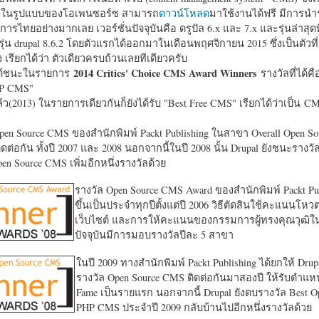
หาในรูปแบบของโอเพนซอร์ซ สามารถ
ดาวน์โหลด
มาใช้งานได้ฟรี มีการนำ
การไทยอย่างมากเลย เวอร์ชั่นปัจจุบันคือ ดรูปัล 6.x และ 7.x และรุ่นล่าสุดท
รุ่น drupal 8.6.2 โดยตัวแรกได้ออกมาในเดือนพฤศจิกายน 2015 ซึ่งเป็นตัวที่
ง เรียกได้ว่า ตัวเดียวครบถ้วนเลยทีเดียวครับ
2014 Critics' Choice CMS Award Winners
้ชนะในรายการ
รางวัลที่ได้คื
HP CMS"
แล้ว(2013) ในรายการเดียวกันก็ยังได้รับ "
Best Free CMS" เรียกได้ว่าเป็น CMS 
en Source CMS ของสำนักพิมพ์ Packt Publishing ในสาขา Overall Open S
ดต่อกัน ทั้งปี 2007 และ 2008 นอกจากนี้ในปี 2008 นั้น Drupal ยังชนะรางว
en Source CMS เพิ่มอีกหนึ่งรางวัลด้วย
รางวัล Open Source CMS Award ของสำนักพิมพ์ Packt Pub
ขึ้นเป็นประจำทุกปีตั้งแต่ปี 2006 วิธีตัดสินใช้คะแนนโหว
เว็บไซต์ และการให้คะแนนของกรรมการผู้ทรงคุณวุฒิ
ปัจจุบันมีการมอบรางวัลปีละ 5 สาขา
ในปี 2009 ทางสำนักพิมพ์ Packt Publishing ได้ยกให้ Drup
รางวัล Open Source CMS ติดต่อกันมาสองปี ให้รับตำแหน่
Fame เป็นรายแรก นอกจากนี้ Drupal ยังตบรางวัล Best O
PHP CMS ประจำปี 2009 กลับบ้านไปอีกหนึ่งรางวัลด้วย