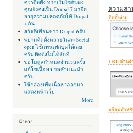
ควรติดตั้ง หากเว็บไซต์ของ
ความสามา
คุณยังคงเป็น Drupal 7 มายืด
อายุความปลอดภัยให้ Drupal
ติดตั้งง่าย
7 กัน
สวัสดีเพื่อนชาว Drupal ครับ
พยามติดตั่งหลายวันละ Social
open ไช้เเทนเฟสบุคได้เลย
ครับ ติดตั่งไม่ได้สักที
URL อ่านง่
ขอโมดูลกำหนดจำนวนครั้ง
เเก้ใขเนื้อหา ขอคำเเนะนำ
ครับ
ใช้กล่องเพื่มเนื้อหาออกมา
แสดงหน้าเว็บ
More
พร้อมสำหรั
นำทาง