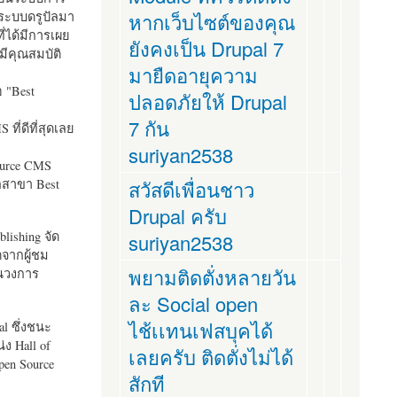
ระบบดรูปัลมา
หากเว็บไซต์ของคุณ
ี่ได้มีการเผย
ยังคงเป็น Drupal 7
มีคุณสมบัติ
มายืดอายุความ
อ "
Best
ปลอดภัยให้ Drupal
7 กัน
ที่ดีที่สุดเลย
suriyan2538
ource CMS
ัลสาขา Best
สวัสดีเพื่อนชาว
Drupal ครับ
lishing จัด
suriyan2538
ตจากผู้ชม
พยามติดตั่งหลายวัน
ในวงการ
ละ Social open
ไช้เเทนเฟสบุคได้
al ซึ่งชนะ
ง Hall of
เลยครับ ติดตั่งไม่ได้
pen Source
สักที