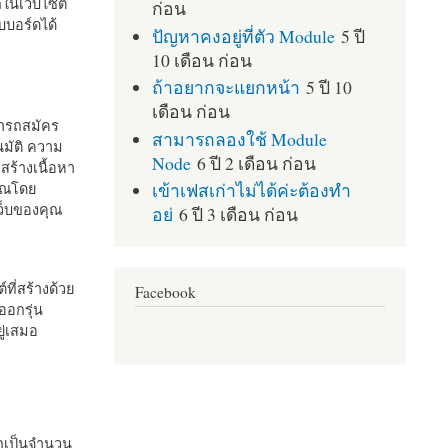
กในเว็บไซต์
ก่อน
บอร์ดได้
ปัญหาคงอยู่ที่ตัว Module
5 ปี
10 เดือน ก่อน
ถ้าอยากจะแยกหน้า
5 ปี 10
เดือน ก่อน
มารถสมัคร
สามารถลองใช้ Module
มัติ ความ
Node
6 ปี 2 เดือน ก่อน
สร้างเนื้อหา
เข้าเฟสเก่าไม่ได้ค่ะต้องทำ
คุณโดย
เว็บของคุณ
อย่
6 ปี 3 เดือน ก่อน
ที่สร้างด้วย
Facebook
ออกรุ่น
ู่เสมอ
กเป็นจำนวน