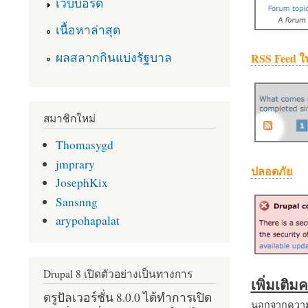
เว็บบอร์ด
เนื้อหาล่าสุด
ผลสลากกินแบ่งรัฐบาล
RSS Feed ใ
สมาชิกใหม่
Thomasygd
jmprary
ปลอดภัย
JosephKix
Sansnng
arypohapalat
Drupal 8 เปิดตัวอย่างเป็นทางการ
เพิ่มเติ
ดรูปัลเวอร์ชั่น 8.0.0 ได้ทำการเปิด
นอกจากความส