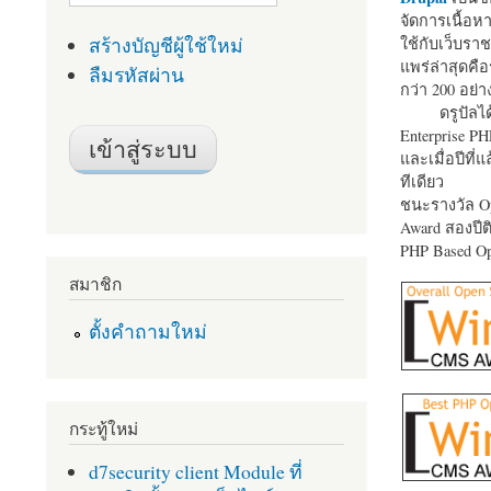
จัดการเนื้อ
สร้างบัญชีผู้ใช้ใหม่
ใช้กับเว็บราช
แพร่ล่าสุดคือ
ลืมรหัสผ่าน
กว่า 200 อย่า
ดรูปัลได
Enterprise P
และเมื่อปีที่
ทีเดียว
ชนะรางวัล Op
Award สองปีติ
PHP Based Op
สมาชิก
ตั้งคำถามใหม่
กระทู้ใหม่
d7security client Module ที่