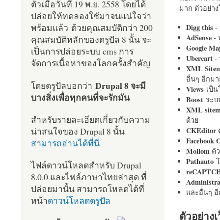
ตัวเมื่อวันที่ 19 พ.ย. 2558 โดยได้
มาก ตัวอย่างโ
ปล่อยให้ทดลองใช้มาจนแน่ใจว่า
พร้อมแล้ว ด้วยคุณสมบัติกว่า 200
Digg this
- 
AdSense
- 
คุณสมบัติหลักของดรูปัล 8 นั้น จะ
Google Ma
เป็นการปล่อยระบบ cms การ
Ubercart
- 
จัดการเนื้อหาของโลกครั้งสำคัญ
XML Site
อื่นๆ อีก
Drupal 8 จะมี
โดยดรูปัลบอกว่า
Views
เป็
บางสิ่งเพื่อทุกคนที่จะรักมัน
Boost
ระบบ
XML site
สำหรับรายละเอียดเกี่ยวกับความ
ด้วย
น่าสนใจของ Drupal 8 นั้น
CKEditor
ต
Facebook 
สามารถอ่านได้ที่นี่
Mollom
ตั
Pathauto
โ
ไฟล์ดาวน์โหลดสำหรับ Drupal
reCAPTC
8.0.0 และไฟล์ภาษาไทยล่าสุด ที่
Administr
ปล่อยมานั้น สามารถโหลดได้ที่
และอื่นๆ 
หน้า
ดาวน์โหลดดรูปัล
ตัวอย่างเ