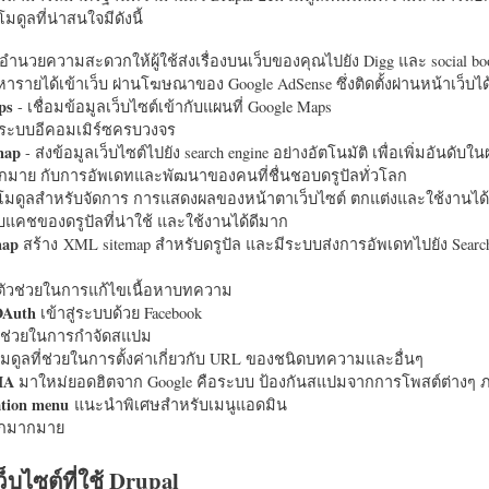
มดูลที่น่าสนใจมีดังนี้
อำนวยความสะดวกให้ผู้ใช้ส่งเรื่องบนเว็บของคุณไปยัง Digg และ social bo
หารายได้เข้าเว็บ ผ่านโฆษณาของ Google AdSense ซึ่งติดตั้งผ่านหน้าเว็บ
ps
- เชื่อมข้อมูลเว็บไซต์เข้ากับแผนที่ Google Maps
ระบบอีคอมเมิร์ซครบวงจร
map
- ส่งข้อมูลเว็บไซต์ไปยัง search engine อย่างอัตโนมัติ เพื่อเพิ่มอันดั
มากมาย กับการอัพเดทและพัฒนาของคนที่ชื่นชอบดรูปัลทั่วโลก
นโมดูลสำหรับจัดการ การแสดงผลของหน้าตาเว็บไซต์ ตกแต่งและใช้งานได้
แคชของดรูปัลที่น่าใช้ และใช้งานได้ดีมาก
map
สร้าง XML sitemap สำหรับดรูปัล และมีระบบส่งการอัพเดทไปยัง Search
ัวช่วยในการแก้ไขเนื้อหาบทความ
OAuth
เข้าสู่ระบบด้วย Facebook
วช่วยในการกำจัดสแปม
มดูลที่ช่วยในการตั้งค่าเกี่ยวกับ URL ของชนิดบทความและอื่นๆ
HA
มาใหม่ยอดฮิตจาก Google คือระบบ ป้องกันสแปมจากการโพสต์ต่างๆ ภ
ation menu
แนะนำพิเศษสำหรับเมนูแอดมิน
อีกมากมาย
ว็บไซต์ที่ใช้ Drupal