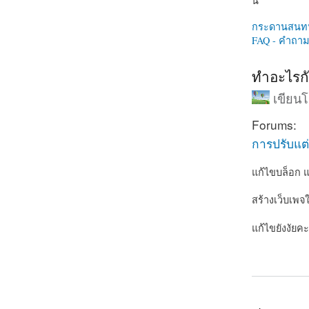
นี่
กระดานสนท
FAQ - คำถามท
ทำอะไรกั
เขียน
Forums:
การปรับแต่
แก้ไขบล็อก แต
สร้างเว็บเพจ
แก้ไขยังงัยคะ
about ทำอะไ