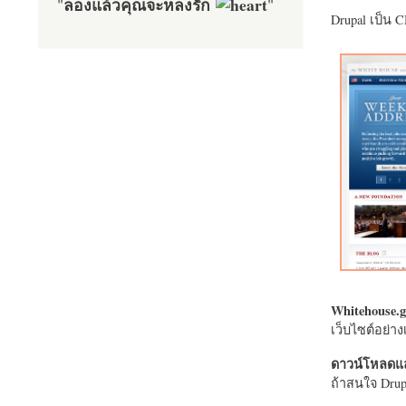
ลองแล้วคุณจะหลงรัก
"
"
Drupal เป็น 
Whitehouse.g
เว็บไซต์อย่
ดาวน์โหลดแล
ถ้าสนใจ Drupa