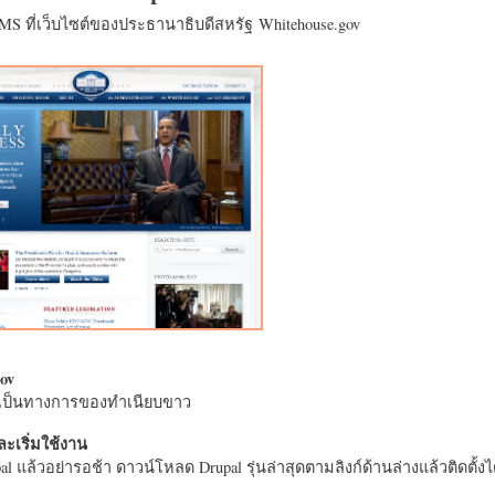
CMS ที่เว็บไซต์ของประธานาธิบดีสหรัฐ Whitehouse.gov
ov
างเป็นทางการของทำเนียบขาว
ะเริ่มใช้งาน
l แล้วอย่ารอช้า ดาวน์โหลด Drupal รุ่นล่าสุดตามลิงก์ด้านล่างแล้วติดตั้งได