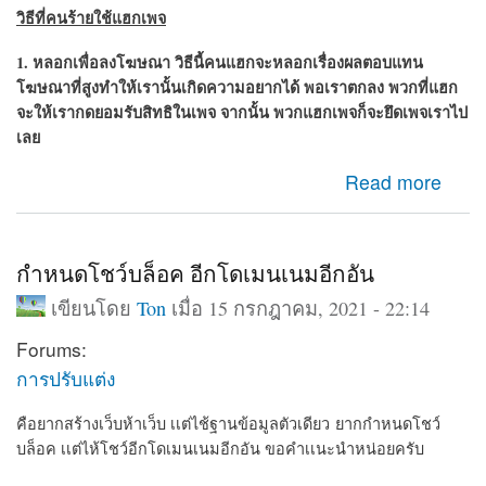
วิธีที่คนร้ายใช้แฮกเพจ
1. หลอกเพื่อลงโฆษณา วิธีนี้คนแฮกจะหลอกเรื่องผลตอบแทน
โฆษณาที่สูงทำให้เรานั้นเกิดความอยากได้ พอเราตกลง พวกที่แฮก
จะให้เรากดยอมรับสิทธิในเพจ จากนั้น พวก
แฮกเพจ
ก็จะยึดเพจเราไป
เลย
about เพจถูกแฮ็ก กู้เพจคืน วิธีกูเพจที่ถูกแฮก
Read more
กำหนดโชว์บล็อค อีกโดเมนเนมอีกอัน
เขียนโดย
Ton
เมื่อ 15 กรกฎาคม, 2021 - 22:14
Forums:
การปรับแต่ง
คือยากสร้างเว็บห้าเว็บ เเต่ไช้ฐานข้อมูลตัวเดียว ยากกำหนดโชว์
บล็อค เเต่ไห้โชว์อีกโดเมนเนมอีกอัน ขอคำเเนะนำหน่อยครับ