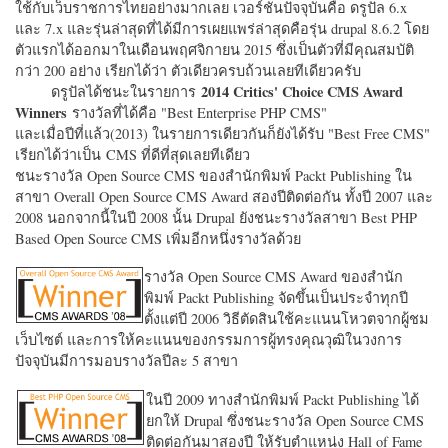
ใช้กับเว็บราชการไทยอย่างมากเลย เวอร์ชั่นปัจจุบันคือ ดรูปัล 6.x
และ 7.x และรุ่นล่าสุดที่ได้มีการเผยแพร่ล่าสุดคือรุ่น drupal 8.6.2 โดย
ตัวแรกได้ออกมาในเดือนพฤศจิกายน 2015 ซึ่งเป็นตัวที่มีคุณสมบัติ
กว่า 200 อย่าง เรียกได้ว่า ตัวเดียวครบถ้วนเลยทีเดียวครับ
2014 Critics' Choice CMS Award
ดรูปัลได้ชนะในรายการ
Winners
รางวัลที่ได้คือ "
Best Enterprise PHP CMS"
และเมื่อปีที่แล้ว(2013) ในรายการเดียวกันก็ยังได้รับ "
Best Free CMS"
เรียกได้ว่าเป็น CMS ที่ดีที่สุดเลยทีเดียว
ชนะรางวัล Open Source CMS ของสำนักพิมพ์ Packt Publishing ใน
สาขา Overall Open Source CMS Award สองปีติดต่อกัน ทั้งปี 2007 และ
2008 นอกจากนี้ในปี 2008 นั้น Drupal ยังชนะรางวัลสาขา Best PHP
Based Open Source CMS เพิ่มอีกหนึ่งรางวัลด้วย
รางวัล Open Source CMS Award ของสำนัก
พิมพ์ Packt Publishing จัดขึ้นเป็นประจำทุกปี
ตั้งแต่ปี 2006 วิธีตัดสินใช้คะแนนโหวตจากผู้ชม
เว็บไซต์ และการให้คะแนนของกรรมการผู้ทรงคุณวุฒิในวงการ
ปัจจุบันมีการมอบรางวัลปีละ 5 สาขา
ในปี 2009 ทางสำนักพิมพ์ Packt Publishing ได้
ยกให้ Drupal ซึ่งชนะรางวัล Open Source CMS
ติดต่อกันมาสองปี ให้รับตำแหน่ง Hall of Fame