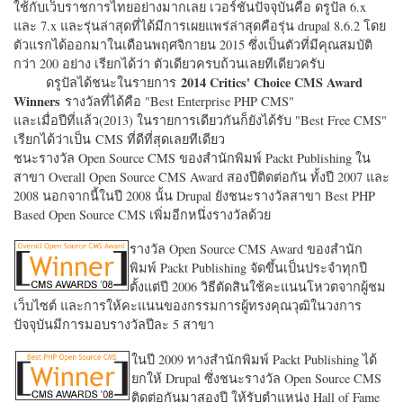
ใช้กับเว็บราชการไทยอย่างมากเลย เวอร์ชั่นปัจจุบันคือ ดรูปัล 6.x
และ 7.x และรุ่นล่าสุดที่ได้มีการเผยแพร่ล่าสุดคือรุ่น drupal 8.6.2 โดย
ตัวแรกได้ออกมาในเดือนพฤศจิกายน 2015 ซึ่งเป็นตัวที่มีคุณสมบัติ
กว่า 200 อย่าง เรียกได้ว่า ตัวเดียวครบถ้วนเลยทีเดียวครับ
2014 Critics' Choice CMS Award
ดรูปัลได้ชนะในรายการ
Winners
รางวัลที่ได้คือ "
Best Enterprise PHP CMS"
และเมื่อปีที่แล้ว(2013) ในรายการเดียวกันก็ยังได้รับ "
Best Free CMS"
เรียกได้ว่าเป็น CMS ที่ดีที่สุดเลยทีเดียว
ชนะรางวัล Open Source CMS ของสำนักพิมพ์ Packt Publishing ใน
สาขา Overall Open Source CMS Award สองปีติดต่อกัน ทั้งปี 2007 และ
2008 นอกจากนี้ในปี 2008 นั้น Drupal ยังชนะรางวัลสาขา Best PHP
Based Open Source CMS เพิ่มอีกหนึ่งรางวัลด้วย
รางวัล Open Source CMS Award ของสำนัก
พิมพ์ Packt Publishing จัดขึ้นเป็นประจำทุกปี
ตั้งแต่ปี 2006 วิธีตัดสินใช้คะแนนโหวตจากผู้ชม
เว็บไซต์ และการให้คะแนนของกรรมการผู้ทรงคุณวุฒิในวงการ
ปัจจุบันมีการมอบรางวัลปีละ 5 สาขา
ในปี 2009 ทางสำนักพิมพ์ Packt Publishing ได้
ยกให้ Drupal ซึ่งชนะรางวัล Open Source CMS
ติดต่อกันมาสองปี ให้รับตำแหน่ง Hall of Fame