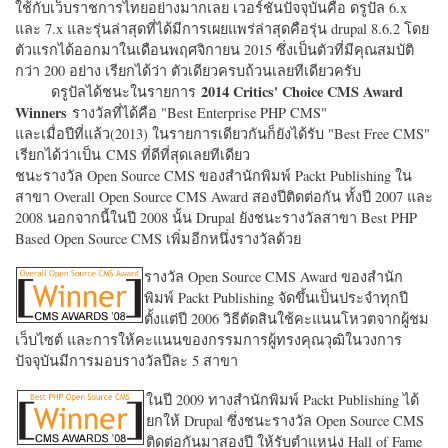
ใช้กับเว็บราชการไทยอย่างมากเลย เวอร์ชั่นปัจจุบันคือ ดรูปัล 6.x
และ 7.x และรุ่นล่าสุดที่ได้มีการเผยแพร่ล่าสุดคือรุ่น drupal 8.6.2 โดย
ตัวแรกได้ออกมาในเดือนพฤศจิกายน 2015 ซึ่งเป็นตัวที่มีคุณสมบัติ
กว่า 200 อย่าง เรียกได้ว่า ตัวเดียวครบถ้วนเลยทีเดียวครับ
2014 Critics' Choice CMS Award
ดรูปัลได้ชนะในรายการ
Winners
รางวัลที่ได้คือ "
Best Enterprise PHP CMS"
และเมื่อปีที่แล้ว(2013) ในรายการเดียวกันก็ยังได้รับ "
Best Free CMS"
เรียกได้ว่าเป็น CMS ที่ดีที่สุดเลยทีเดียว
ชนะรางวัล Open Source CMS ของสำนักพิมพ์ Packt Publishing ใน
สาขา Overall Open Source CMS Award สองปีติดต่อกัน ทั้งปี 2007 และ
2008 นอกจากนี้ในปี 2008 นั้น Drupal ยังชนะรางวัลสาขา Best PHP
Based Open Source CMS เพิ่มอีกหนึ่งรางวัลด้วย
รางวัล Open Source CMS Award ของสำนัก
พิมพ์ Packt Publishing จัดขึ้นเป็นประจำทุกปี
ตั้งแต่ปี 2006 วิธีตัดสินใช้คะแนนโหวตจากผู้ชม
เว็บไซต์ และการให้คะแนนของกรรมการผู้ทรงคุณวุฒิในวงการ
ปัจจุบันมีการมอบรางวัลปีละ 5 สาขา
ในปี 2009 ทางสำนักพิมพ์ Packt Publishing ได้
ยกให้ Drupal ซึ่งชนะรางวัล Open Source CMS
ติดต่อกันมาสองปี ให้รับตำแหน่ง Hall of Fame