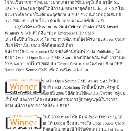
ใช้กับเว็บราชการไทยอย่างมากเลย เวอร์ชั่นปัจจุบันคือ ดรูปัล 6.x
และ 7.x และรุ่นล่าสุดที่ได้มีการเผยแพร่ล่าสุดคือรุ่น drupal 8.6.2 โดย
ตัวแรกได้ออกมาในเดือนพฤศจิกายน 2015 ซึ่งเป็นตัวที่มีคุณสมบัติ
กว่า 200 อย่าง เรียกได้ว่า ตัวเดียวครบถ้วนเลยทีเดียวครับ
2014 Critics' Choice CMS Award
ดรูปัลได้ชนะในรายการ
Winners
รางวัลที่ได้คือ "
Best Enterprise PHP CMS"
และเมื่อปีที่แล้ว(2013) ในรายการเดียวกันก็ยังได้รับ "
Best Free CMS"
เรียกได้ว่าเป็น CMS ที่ดีที่สุดเลยทีเดียว
ชนะรางวัล Open Source CMS ของสำนักพิมพ์ Packt Publishing ใน
สาขา Overall Open Source CMS Award สองปีติดต่อกัน ทั้งปี 2007 และ
2008 นอกจากนี้ในปี 2008 นั้น Drupal ยังชนะรางวัลสาขา Best PHP
Based Open Source CMS เพิ่มอีกหนึ่งรางวัลด้วย
รางวัล Open Source CMS Award ของสำนัก
พิมพ์ Packt Publishing จัดขึ้นเป็นประจำทุกปี
ตั้งแต่ปี 2006 วิธีตัดสินใช้คะแนนโหวตจากผู้ชม
เว็บไซต์ และการให้คะแนนของกรรมการผู้ทรงคุณวุฒิในวงการ
ปัจจุบันมีการมอบรางวัลปีละ 5 สาขา
ในปี 2009 ทางสำนักพิมพ์ Packt Publishing ได้
ยกให้ Drupal ซึ่งชนะรางวัล Open Source CMS
ติดต่อกันมาสองปี ให้รับตำแหน่ง Hall of Fame