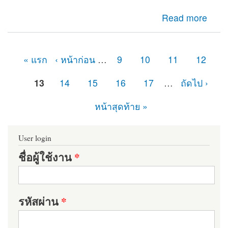
about เจอปัญหาในส่วนของ Reports รายงาน PHP Library
Read more
missing และ Dependencies not installed
« แรก
‹ หน้าก่อน
…
9
10
11
12
หน้า
13
14
15
16
17
…
ถัดไป ›
หน้าสุดท้าย »
User login
ชื่อผู้ใช้งาน
*
รหัสผ่าน
*