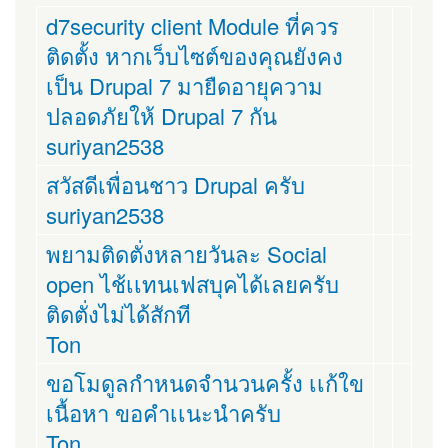
d7security client Module ที่ควร
ติดตั้ง หากเว็บไซต์ของคุณยังคง
เป็น Drupal 7 มายืดอายุความ
ปลอดภัยให้ Drupal 7 กัน
suriyan2538
สวัสดีเพื่อนชาว Drupal ครับ
suriyan2538
พยามติดตั่งหลายวันละ Social
open ไช้เเทนเฟสบุคได้เลยครับ
ติดตั่งไม่ได้สักที
Ton
ขอโมดูลกำหนดจำนวนครั้ง เเก้ใข
เนื้อหา ขอคำเเนะนำครับ
Ton