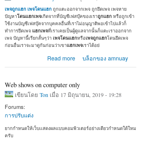
เพจถูกแฮก
เพจโดนแฮก
ถูกแตะออกจากเพจ ถูกยึดเพจ เพจหาย
โดนแฮกเพจ
ถูกแฮก
ปัญหา
เกิดจากที่บัญชีเฟสบุ๊คของเรา
หรือถูกเข้า
ใช้งานบัญชีเฟสบุ๊คจากบุคคลอื่นที่เราไม่อนุญาติพอเข้าไปแล้วก็
แฮกเพจ
ทำการยึดเพจ
ที่เราเคยเป็นผู้ดูแลจากนั้นก็แตะเราออกจาก
เพจโดนแฮก
เพจถูกแฮก
เพจ ปัญหานี้เรียกสั้นๆว่า
หรือ
โดนยึดเพจ
แฮกเพจ
ก่อนอื่นเราจะมาดูกันก่อนว่าเขา
เราได้อย่
about เมื่อเพจโดนแฮก เพจถูกแฮก จะกู้เพจคืนได้อย่างไร
Read more
บล็อกของ amnuay
Web shows on computer only
เขียนโดย
Ton
เมื่อ 17 มิถุนายน, 2019 - 19:28
Forums:
การปรับแต่ง
ยากกำหนดให้เว็บเเสดงผลแบบคอมพิวเตอร์อย่างเดียวกำหนดใด้ใหม
ครับ