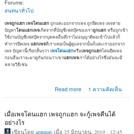
Forums:
สนทนาทั่วไป
เพจถูกแฮก
เพจโดนแฮก
ถูกแตะออกจากเพจ ถูกยึดเพจ เพจหาย
โดนแฮกเพจ
ถูกแฮก
ปัญหา
เกิดจากที่บัญชีเฟสบุ๊คของเรา
หรือถูกเข้า
ใช้งานบัญชีเฟสบุ๊คจากบุคคลอื่นที่เราไม่อนุญาติพอเข้าไปแล้วก็
แฮกเพจ
ทำการยึดเพจ
ที่เราเคยเป็นผู้ดูแลจากนั้นก็แตะเราออกจาก
เพจโดนแฮก
เพจถูกแฮก
เพจ ปัญหานี้เรียกสั้นๆว่า
หรือ
โดนยึดเพจ
แฮกเพจ
ก่อนอื่นเราจะมาดูกันก่อนว่าเขา
เราได้อย่างไรซึ่งมันจะมี
หลายวิธีเช่น
about เพจถูกแฮก โดนแฮก ถูกยึดเพจ แตะออกจากแอดมิน
Read more
1 ความคิดเห็น
เพจ จะกู้คืนได้หรือไม่
เมื่อเพจโดนแฮก เพจถูกแฮก จะกู้เพจคืนได้
อย่างไร
เขียนโดย
amnuay
เมื่อ 25 มิถุนายน, 2019 - 12:45