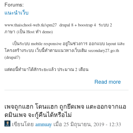
Forums:
แนะนำเว็บ
www.thaischool-web.tk/spm27 drupal 8 + boostrap 4 ระบบ 2
ภาษา (เป็น Host ทำ demo)
เป็นระบบ mobile responsive อยู่ในช่วงการ ออกแบบ layout และ
โครงสร้างระบบ เว็บนี้ทำตามแนวทางเว็บเดิม secondary27.go.th
(drupal7)
แต่ตอนี้ทำมาได้สักระยะแล้ว ประมาณ 2 เดือน
about Drupal 8 ระบบเครือข่ายสมาชิก ข่าวประชาสัมพันธ์
Read more
สำนักงานเขต
เพจถูกแฮก โดนแฮก ถูกยึดเพจ แตะออกจากแอ
ดมินเพจ จะกู้คืนได้หรือไม่
เขียนโดย
amnuay
เมื่อ 25 มิถุนายน, 2019 - 12:33