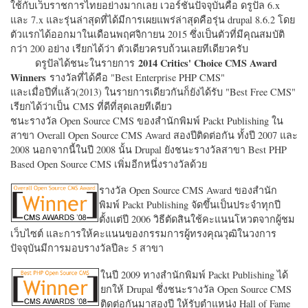
ใช้กับเว็บราชการไทยอย่างมากเลย เวอร์ชั่นปัจจุบันคือ ดรูปัล 6.x
และ 7.x และรุ่นล่าสุดที่ได้มีการเผยแพร่ล่าสุดคือรุ่น drupal 8.6.2 โดย
ตัวแรกได้ออกมาในเดือนพฤศจิกายน 2015 ซึ่งเป็นตัวที่มีคุณสมบัติ
กว่า 200 อย่าง เรียกได้ว่า ตัวเดียวครบถ้วนเลยทีเดียวครับ
2014 Critics' Choice CMS Award
ดรูปัลได้ชนะในรายการ
Winners
รางวัลที่ได้คือ "
Best Enterprise PHP CMS"
และเมื่อปีที่แล้ว(2013) ในรายการเดียวกันก็ยังได้รับ "
Best Free CMS"
เรียกได้ว่าเป็น CMS ที่ดีที่สุดเลยทีเดียว
ชนะรางวัล Open Source CMS ของสำนักพิมพ์ Packt Publishing ใน
สาขา Overall Open Source CMS Award สองปีติดต่อกัน ทั้งปี 2007 และ
2008 นอกจากนี้ในปี 2008 นั้น Drupal ยังชนะรางวัลสาขา Best PHP
Based Open Source CMS เพิ่มอีกหนึ่งรางวัลด้วย
รางวัล Open Source CMS Award ของสำนัก
พิมพ์ Packt Publishing จัดขึ้นเป็นประจำทุกปี
ตั้งแต่ปี 2006 วิธีตัดสินใช้คะแนนโหวตจากผู้ชม
เว็บไซต์ และการให้คะแนนของกรรมการผู้ทรงคุณวุฒิในวงการ
ปัจจุบันมีการมอบรางวัลปีละ 5 สาขา
ในปี 2009 ทางสำนักพิมพ์ Packt Publishing ได้
ยกให้ Drupal ซึ่งชนะรางวัล Open Source CMS
ติดต่อกันมาสองปี ให้รับตำแหน่ง Hall of Fame