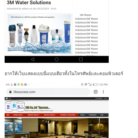
ยากให้เว็บเเสดงแบบนี่แบบเดียวทั้งในโทรศัพย์เเละคอมพิวเตอร์