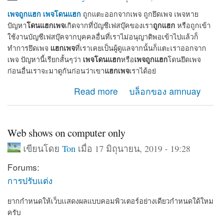
เพจถูกแฮก
เพจโดนแฮก
ถูกแตะออกจากเพจ ถูกยึดเพจ เพจหาย
โดนแฮกเพจ
ถูกแฮก
ปัญหา
เกิดจากที่บัญชีเฟสบุ๊คของเรา
หรือถูกเข้า
ใช้งานบัญชีเฟสบุ๊คจากบุคคลอื่นที่เราไม่อนุญาติพอเข้าไปแล้วก็
แฮกเพจ
ทำการยึดเพจ
ที่เราเคยเป็นผู้ดูแลจากนั้นก็แตะเราออกจาก
เพจโดนแฮก
เพจถูกแฮก
เพจ ปัญหานี้เรียกสั้นๆว่า
หรือ
โดนยึดเพจ
แฮกเพจ
ก่อนอื่นเราจะมาดูกันก่อนว่าเขา
เราได้อย่
about เมื่อเพจโดนแฮก เพจถูกแฮก จะกู้เพจคืนได้อย่างไร
Read more
บล็อกของ amnuay
Web shows on computer only
เขียนโดย
Ton
เมื่อ 17 มิถุนายน, 2019 - 19:28
Forums:
การปรับแต่ง
ยากกำหนดให้เว็บเเสดงผลแบบคอมพิวเตอร์อย่างเดียวกำหนดใด้ใหม
ครับ