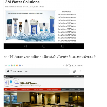
ยากให้เว็บเเสดงแบบนี่แบบเดียวทั้งในโทรศัพย์เเละคอมพิวเตอร์