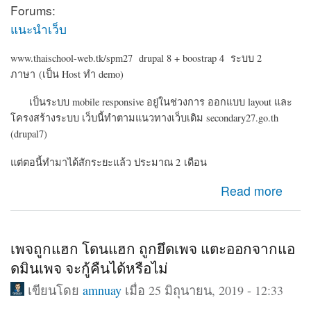
Forums:
แนะนำเว็บ
www.thaischool-web.tk/spm27 drupal 8 + boostrap 4 ระบบ 2
ภาษา (เป็น Host ทำ demo)
เป็นระบบ mobile responsive อยู่ในช่วงการ ออกแบบ layout และ
โครงสร้างระบบ เว็บนี้ทำตามแนวทางเว็บเดิม secondary27.go.th
(drupal7)
แต่ตอนี้ทำมาได้สักระยะแล้ว ประมาณ 2 เดือน
about Drupal 8 ระบบเครือข่ายสมาชิก ข่าวประชาสัมพันธ์
Read more
สำนักงานเขต
เพจถูกแฮก โดนแฮก ถูกยึดเพจ แตะออกจากแอ
ดมินเพจ จะกู้คืนได้หรือไม่
เขียนโดย
amnuay
เมื่อ 25 มิถุนายน, 2019 - 12:33