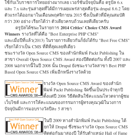
ใช้กับเว็บราชการไทยอย่างมากเลย เวอร์ชั่นปัจจุบันคือ ดรูปัล 6.x
และ 7.x และรุ่นล่าสุดที่ได้มีการเผยแพร่ล่าสุดคือรุ่น drupal 8.6.2 โดย
ตัวแรกได้ออกมาในเดือนพฤศจิกายน 2015 ซึ่งเป็นตัวที่มีคุณสมบัติ
กว่า 200 อย่าง เรียกได้ว่า ตัวเดียวครบถ้วนเลยทีเดียวครับ
2014 Critics' Choice CMS Award
ดรูปัลได้ชนะในรายการ
Winners
รางวัลที่ได้คือ "
Best Enterprise PHP CMS"
และเมื่อปีที่แล้ว(2013) ในรายการเดียวกันก็ยังได้รับ "
Best Free CMS"
เรียกได้ว่าเป็น CMS ที่ดีที่สุดเลยทีเดียว
ชนะรางวัล Open Source CMS ของสำนักพิมพ์ Packt Publishing ใน
สาขา Overall Open Source CMS Award สองปีติดต่อกัน ทั้งปี 2007 และ
2008 นอกจากนี้ในปี 2008 นั้น Drupal ยังชนะรางวัลสาขา Best PHP
Based Open Source CMS เพิ่มอีกหนึ่งรางวัลด้วย
รางวัล Open Source CMS Award ของสำนัก
พิมพ์ Packt Publishing จัดขึ้นเป็นประจำทุกปี
ตั้งแต่ปี 2006 วิธีตัดสินใช้คะแนนโหวตจากผู้ชม
เว็บไซต์ และการให้คะแนนของกรรมการผู้ทรงคุณวุฒิในวงการ
ปัจจุบันมีการมอบรางวัลปีละ 5 สาขา
ในปี 2009 ทางสำนักพิมพ์ Packt Publishing ได้
ยกให้ Drupal ซึ่งชนะรางวัล Open Source CMS
ติดต่อกันมาสองปี ให้รับตำแหน่ง Hall of Fame