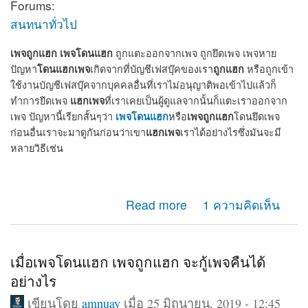
Forums:
สนทนาทั่วไป
เพจถูกแฮก
เพจโดนแฮก
ถูกแตะออกจากเพจ ถูกยึดเพจ เพจหาย
โดนแฮกเพจ
ถูกแฮก
ปัญหา
เกิดจากที่บัญชีเฟสบุ๊คของเรา
หรือถูกเข้า
ใช้งานบัญชีเฟสบุ๊คจากบุคคลอื่นที่เราไม่อนุญาติพอเข้าไปแล้วก็
แฮกเพจ
ทำการยึดเพจ
ที่เราเคยเป็นผู้ดูแลจากนั้นก็แตะเราออกจาก
เพจโดนแฮก
เพจถูกแฮก
เพจ ปัญหานี้เรียกสั้นๆว่า
หรือ
โดนยึดเพจ
แฮกเพจ
ก่อนอื่นเราจะมาดูกันก่อนว่าเขา
เราได้อย่างไรซึ่งมันจะมี
หลายวิธีเช่น
about เพจถูกแฮก โดนแฮก ถูกยึดเพจ แตะออกจากแอดมิน
Read more
1 ความคิดเห็น
เพจ จะกู้คืนได้หรือไม่
เมื่อเพจโดนแฮก เพจถูกแฮก จะกู้เพจคืนได้
อย่างไร
เขียนโดย
amnuay
เมื่อ 25 มิถุนายน, 2019 - 12:45