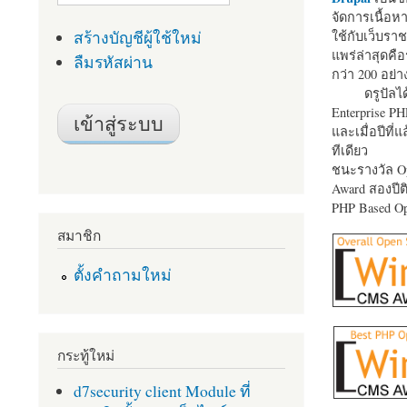
จัดการเนื้อ
สร้างบัญชีผู้ใช้ใหม่
ใช้กับเว็บราช
แพร่ล่าสุดคือ
ลืมรหัสผ่าน
กว่า 200 อย่า
ดรูปัลได
Enterprise P
และเมื่อปีที่
ทีเดียว
ชนะรางวัล Op
Award สองปีติ
PHP Based Op
สมาชิก
ตั้งคำถามใหม่
กระทู้ใหม่
d7security client Module ที่