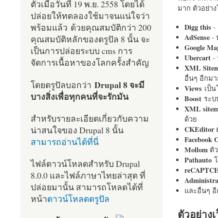
ตัวเมื่อวันที่ 19 พ.ย. 2558 โดยได้
มาก ตัวอย่างโ
ปล่อยให้ทดลองใช้มาจนแน่ใจว่า
พร้อมแล้ว ด้วยคุณสมบัติกว่า 200
Digg this
- 
AdSense
- 
คุณสมบัติหลักของดรูปัล 8 นั้น จะ
Google Ma
เป็นการปล่อยระบบ cms การ
Ubercart
- 
จัดการเนื้อหาของโลกครั้งสำคัญ
XML Site
อื่นๆ อีก
Drupal 8 จะมี
โดยดรูปัลบอกว่า
Views
เป็
บางสิ่งเพื่อทุกคนที่จะรักมัน
Boost
ระบบ
XML site
สำหรับรายละเอียดเกี่ยวกับความ
ด้วย
น่าสนใจของ Drupal 8 นั้น
CKEditor
ต
Facebook 
สามารถอ่านได้ที่นี่
Mollom
ตั
Pathauto
โ
ไฟล์ดาวน์โหลดสำหรับ Drupal
reCAPTC
8.0.0 และไฟล์ภาษาไทยล่าสุด ที่
Administr
ปล่อยมานั้น สามารถโหลดได้ที่
และอื่นๆ 
หน้า
ดาวน์โหลดดรูปัล
ตัวอย่างเ