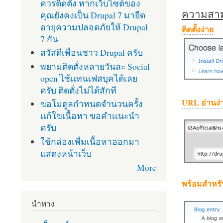
ควรติดตั้ง หากเว็บไซต์ของ
ความสามา
คุณยังคงเป็น Drupal 7 มายืด
อายุความปลอดภัยให้ Drupal
ติดตั้งง่าย
7 กัน
สวัสดีเพื่อนชาว Drupal ครับ
พยามติดตั่งหลายวันละ Social
open ไช้เเทนเฟสบุคได้เลย
ครับ ติดตั่งไม่ได้สักที
URL อ่านง่
ขอโมดูลกำหนดจำนวนครั้ง
เเก้ใขเนื้อหา ขอคำเเนะนำ
ครับ
ใช้กล่องเพื่มเนื้อหาออกมา
แสดงหน้าเว็บ
More
พร้อมสำหรั
นำทาง