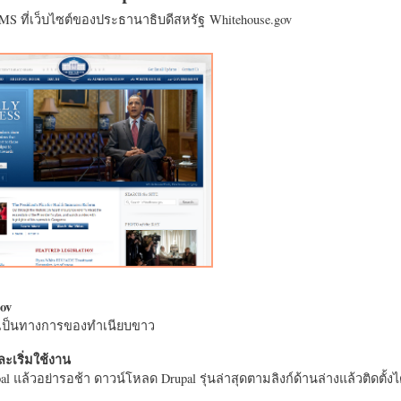
CMS ที่เว็บไซต์ของประธานาธิบดีสหรัฐ Whitehouse.gov
ov
างเป็นทางการของทำเนียบขาว
ะเริ่มใช้งาน
l แล้วอย่ารอช้า ดาวน์โหลด Drupal รุ่นล่าสุดตามลิงก์ด้านล่างแล้วติดตั้งได