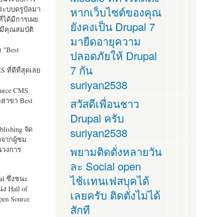
ระบบดรูปัลมา
หากเว็บไซต์ของคุณ
ี่ได้มีการเผย
ยังคงเป็น Drupal 7
มีคุณสมบัติ
มายืดอายุความ
อ "
Best
ปลอดภัยให้ Drupal
7 กัน
ที่ดีที่สุดเลย
suriyan2538
ource CMS
ัลสาขา Best
สวัสดีเพื่อนชาว
Drupal ครับ
lishing จัด
suriyan2538
ตจากผู้ชม
พยามติดตั่งหลายวัน
ในวงการ
ละ Social open
ไช้เเทนเฟสบุคได้
al ซึ่งชนะ
ง Hall of
เลยครับ ติดตั่งไม่ได้
pen Source
สักที