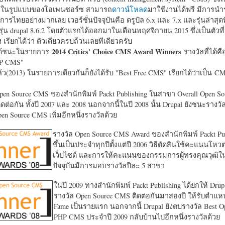
หาในรูปแบบของโอเพนซอร์ซ สามารถ
ดาวน์โหลด
มาใช้งานได้ฟรี มีการนำ
การไทยอย่างมากเลย เวอร์ชั่นปัจจุบันคือ ดรูปัล 6.x และ 7.x และรุ่นล่าสุดท
รุ่น drupal 8.6.2 โดยตัวแรกได้ออกมาในเดือนพฤศจิกายน 2015 ซึ่งเป็นตัวที่
ง เรียกได้ว่า ตัวเดียวครบถ้วนเลยทีเดียวครับ
2014 Critics' Choice CMS Award Winners
้ชนะในรายการ
รางวัลที่ได้คื
HP CMS"
แล้ว(2013) ในรายการเดียวกันก็ยังได้รับ "
Best Free CMS" เรียกได้ว่าเป็น CMS 
en Source CMS ของสำนักพิมพ์ Packt Publishing ในสาขา Overall Open S
ดต่อกัน ทั้งปี 2007 และ 2008 นอกจากนี้ในปี 2008 นั้น Drupal ยังชนะรางว
en Source CMS เพิ่มอีกหนึ่งรางวัลด้วย
รางวัล Open Source CMS Award ของสำนักพิมพ์ Packt Pub
ขึ้นเป็นประจำทุกปีตั้งแต่ปี 2006 วิธีตัดสินใช้คะแนนโหว
เว็บไซต์ และการให้คะแนนของกรรมการผู้ทรงคุณวุฒิ
ปัจจุบันมีการมอบรางวัลปีละ 5 สาขา
ในปี 2009 ทางสำนักพิมพ์ Packt Publishing ได้ยกให้ Drup
รางวัล Open Source CMS ติดต่อกันมาสองปี ให้รับตำแหน่
Fame เป็นรายแรก นอกจากนี้ Drupal ยังตบรางวัล Best O
PHP CMS ประจำปี 2009 กลับบ้านไปอีกหนึ่งรางวัลด้วย