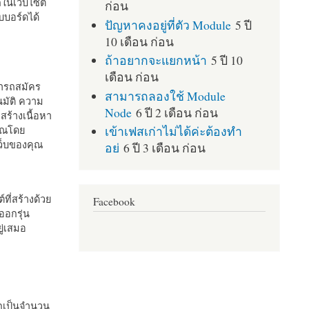
กในเว็บไซต์
ก่อน
บอร์ดได้
ปัญหาคงอยู่ที่ตัว Module
5 ปี
10 เดือน ก่อน
ถ้าอยากจะแยกหน้า
5 ปี 10
เดือน ก่อน
มารถสมัคร
สามารถลองใช้ Module
มัติ ความ
Node
6 ปี 2 เดือน ก่อน
สร้างเนื้อหา
เข้าเฟสเก่าไม่ได้ค่ะต้องทำ
คุณโดย
เว็บของคุณ
อย่
6 ปี 3 เดือน ก่อน
ที่สร้างด้วย
Facebook
ออกรุ่น
ู่เสมอ
กเป็นจำนวน