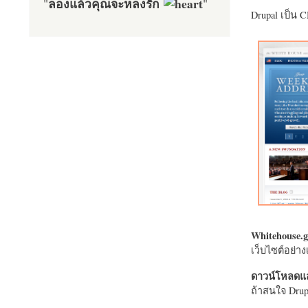
ลองแล้วคุณจะหลงรัก
"
"
Drupal เป็น 
Whitehouse.g
เว็บไซต์อย่
ดาวน์โหลดแล
ถ้าสนใจ Drupa