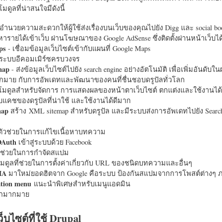
มดูลที่น่าสนใจมีดังนี้
อำนวยความสะดวกให้ผู้ใช้ส่งเรื่องบนเว็บของคุณไปยัง Digg และ social bo
หารายได้เข้าเว็บ ผ่านโฆษณาของ Google AdSense ซึ่งติดตั้งผ่านหน้าเว็บ
ps
- เชื่อมข้อมูลเว็บไซต์เข้ากับแผนที่ Google Maps
ระบบอีคอมเมิร์ซครบวงจร
map
- ส่งข้อมูลเว็บไซต์ไปยัง search engine อย่างอัตโนมัติ เพื่อเพิ่มอันดั
มากมาย กับการอัพเดทและพัฒนาของคนที่ชื่นชอบดรูปัลทั่วโลก
นโมดูลสำหรับจัดการ การแสดงผลของหน้าตาเว็บไซต์ ตกแต่งและใช้งานได้
แคชของดรูปัลที่น่าใช้ และใช้งานได้ดีมาก
map
สร้าง XML sitemap สำหรับดรูปัล และมีระบบส่งการอัพเดทไปยัง Search
ัวช่วยในการแก้ไขเนื้อหาบทความ
OAuth
เข้าสู่ระบบด้วย Facebook
วช่วยในการกำจัดสแปม
มดูลที่ช่วยในการตั้งค่าเกี่ยวกับ URL ของชนิดบทความและอื่นๆ
HA
มาใหม่ยอดฮิตจาก Google คือระบบ ป้องกันสแปมจากการโพสต์ต่างๆ ภ
ation menu
แนะนำพิเศษสำหรับเมนูแอดมิน
อีกมากมาย
ว็บไซต์ที่ใช้ Drupal