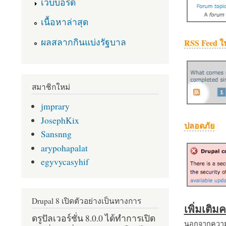
เว็บบอร์ด
เนื้อหาล่าสุด
ผลสลากกินแบ่งรัฐบาล
RSS Feed ใ
สมาชิกใหม่
jmprary
JosephKix
ปลอดภัย
Sansnng
arypohapalat
egyvycasyhif
Drupal 8 เปิดตัวอย่างเป็นทางการ
เพิ่มเติ
ดรูปัลเวอร์ชั่น 8.0.0 ได้ทำการเปิด
นอกจากความส