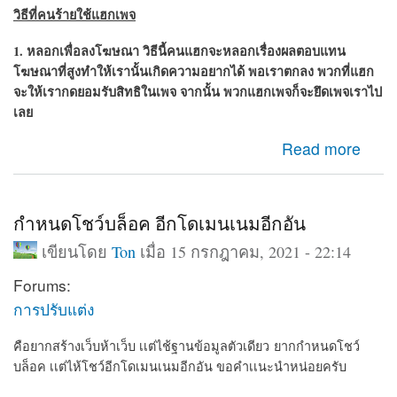
วิธีที่คนร้ายใช้แฮกเพจ
1. หลอกเพื่อลงโฆษณา วิธีนี้คนแฮกจะหลอกเรื่องผลตอบแทน
โฆษณาที่สูงทำให้เรานั้นเกิดความอยากได้ พอเราตกลง พวกที่แฮก
จะให้เรากดยอมรับสิทธิในเพจ จากนั้น พวก
แฮกเพจ
ก็จะยึดเพจเราไป
เลย
about เพจถูกแฮ็ก กู้เพจคืน วิธีกูเพจที่ถูกแฮก
Read more
กำหนดโชว์บล็อค อีกโดเมนเนมอีกอัน
เขียนโดย
Ton
เมื่อ 15 กรกฎาคม, 2021 - 22:14
Forums:
การปรับแต่ง
คือยากสร้างเว็บห้าเว็บ เเต่ไช้ฐานข้อมูลตัวเดียว ยากกำหนดโชว์
บล็อค เเต่ไห้โชว์อีกโดเมนเนมอีกอัน ขอคำเเนะนำหน่อยครับ