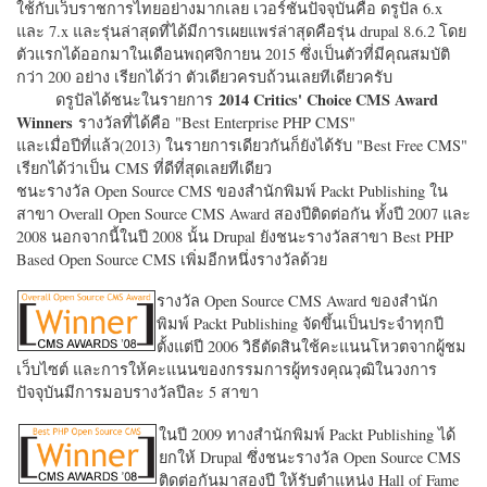
ใช้กับเว็บราชการไทยอย่างมากเลย เวอร์ชั่นปัจจุบันคือ ดรูปัล 6.x
และ 7.x และรุ่นล่าสุดที่ได้มีการเผยแพร่ล่าสุดคือรุ่น drupal 8.6.2 โดย
ตัวแรกได้ออกมาในเดือนพฤศจิกายน 2015 ซึ่งเป็นตัวที่มีคุณสมบัติ
กว่า 200 อย่าง เรียกได้ว่า ตัวเดียวครบถ้วนเลยทีเดียวครับ
2014 Critics' Choice CMS Award
ดรูปัลได้ชนะในรายการ
Winners
รางวัลที่ได้คือ "
Best Enterprise PHP CMS"
และเมื่อปีที่แล้ว(2013) ในรายการเดียวกันก็ยังได้รับ "
Best Free CMS"
เรียกได้ว่าเป็น CMS ที่ดีที่สุดเลยทีเดียว
ชนะรางวัล Open Source CMS ของสำนักพิมพ์ Packt Publishing ใน
สาขา Overall Open Source CMS Award สองปีติดต่อกัน ทั้งปี 2007 และ
2008 นอกจากนี้ในปี 2008 นั้น Drupal ยังชนะรางวัลสาขา Best PHP
Based Open Source CMS เพิ่มอีกหนึ่งรางวัลด้วย
รางวัล Open Source CMS Award ของสำนัก
พิมพ์ Packt Publishing จัดขึ้นเป็นประจำทุกปี
ตั้งแต่ปี 2006 วิธีตัดสินใช้คะแนนโหวตจากผู้ชม
เว็บไซต์ และการให้คะแนนของกรรมการผู้ทรงคุณวุฒิในวงการ
ปัจจุบันมีการมอบรางวัลปีละ 5 สาขา
ในปี 2009 ทางสำนักพิมพ์ Packt Publishing ได้
ยกให้ Drupal ซึ่งชนะรางวัล Open Source CMS
ติดต่อกันมาสองปี ให้รับตำแหน่ง Hall of Fame