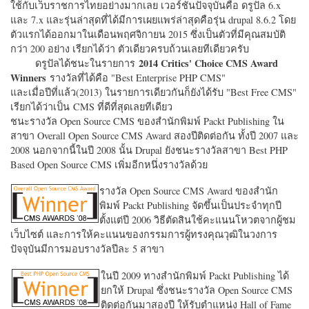
ใช้กับเว็บราชการไทยอย่างมากเลย เวอร์ชั่นปัจจุบันคือ ดรูปัล 6.x
และ 7.x และรุ่นล่าสุดที่ได้มีการเผยแพร่ล่าสุดคือรุ่น drupal 8.6.2 โดย
ตัวแรกได้ออกมาในเดือนพฤศจิกายน 2015 ซึ่งเป็นตัวที่มีคุณสมบัติ
กว่า 200 อย่าง เรียกได้ว่า ตัวเดียวครบถ้วนเลยทีเดียวครับ
2014 Critics' Choice CMS Award
ดรูปัลได้ชนะในรายการ
Winners
รางวัลที่ได้คือ "
Best Enterprise PHP CMS"
และเมื่อปีที่แล้ว(2013) ในรายการเดียวกันก็ยังได้รับ "
Best Free CMS"
เรียกได้ว่าเป็น CMS ที่ดีที่สุดเลยทีเดียว
ชนะรางวัล Open Source CMS ของสำนักพิมพ์ Packt Publishing ใน
สาขา Overall Open Source CMS Award สองปีติดต่อกัน ทั้งปี 2007 และ
2008 นอกจากนี้ในปี 2008 นั้น Drupal ยังชนะรางวัลสาขา Best PHP
Based Open Source CMS เพิ่มอีกหนึ่งรางวัลด้วย
รางวัล Open Source CMS Award ของสำนัก
พิมพ์ Packt Publishing จัดขึ้นเป็นประจำทุกปี
ตั้งแต่ปี 2006 วิธีตัดสินใช้คะแนนโหวตจากผู้ชม
เว็บไซต์ และการให้คะแนนของกรรมการผู้ทรงคุณวุฒิในวงการ
ปัจจุบันมีการมอบรางวัลปีละ 5 สาขา
ในปี 2009 ทางสำนักพิมพ์ Packt Publishing ได้
ยกให้ Drupal ซึ่งชนะรางวัล Open Source CMS
ติดต่อกันมาสองปี ให้รับตำแหน่ง Hall of Fame