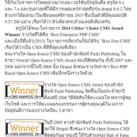
ใช้กับเว็บราชการไทยอย่างมากเลย เวอร์ชั่นปัจจุบันคือ ดรูปัล 6.x
และ 7.x และรุ่นล่าสุดที่ได้มีการเผยแพร่ล่าสุดคือรุ่น drupal 8.6.2 โดย
ตัวแรกได้ออกมาในเดือนพฤศจิกายน 2015 ซึ่งเป็นตัวที่มีคุณสมบัติ
กว่า 200 อย่าง เรียกได้ว่า ตัวเดียวครบถ้วนเลยทีเดียวครับ
2014 Critics' Choice CMS Award
ดรูปัลได้ชนะในรายการ
Winners
รางวัลที่ได้คือ "
Best Enterprise PHP CMS"
และเมื่อปีที่แล้ว(2013) ในรายการเดียวกันก็ยังได้รับ "
Best Free CMS"
เรียกได้ว่าเป็น CMS ที่ดีที่สุดเลยทีเดียว
ชนะรางวัล Open Source CMS ของสำนักพิมพ์ Packt Publishing ใน
สาขา Overall Open Source CMS Award สองปีติดต่อกัน ทั้งปี 2007 และ
2008 นอกจากนี้ในปี 2008 นั้น Drupal ยังชนะรางวัลสาขา Best PHP
Based Open Source CMS เพิ่มอีกหนึ่งรางวัลด้วย
รางวัล Open Source CMS Award ของสำนัก
พิมพ์ Packt Publishing จัดขึ้นเป็นประจำทุกปี
ตั้งแต่ปี 2006 วิธีตัดสินใช้คะแนนโหวตจากผู้ชม
เว็บไซต์ และการให้คะแนนของกรรมการผู้ทรงคุณวุฒิในวงการ
ปัจจุบันมีการมอบรางวัลปีละ 5 สาขา
ในปี 2009 ทางสำนักพิมพ์ Packt Publishing ได้
ยกให้ Drupal ซึ่งชนะรางวัล Open Source CMS
ติดต่อกันมาสองปี ให้รับตำแหน่ง Hall of Fame