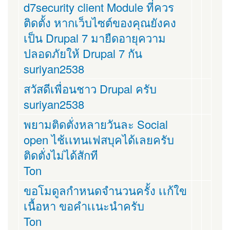
d7security client Module ที่ควร
ติดตั้ง หากเว็บไซต์ของคุณยังคง
เป็น Drupal 7 มายืดอายุความ
ปลอดภัยให้ Drupal 7 กัน
suriyan2538
สวัสดีเพื่อนชาว Drupal ครับ
suriyan2538
พยามติดตั่งหลายวันละ Social
open ไช้เเทนเฟสบุคได้เลยครับ
ติดตั่งไม่ได้สักที
Ton
ขอโมดูลกำหนดจำนวนครั้ง เเก้ใข
เนื้อหา ขอคำเเนะนำครับ
Ton