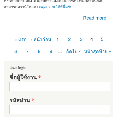
ทั้งนี้หากเว็บใดยังไม่ได้รับการแจ้งเตือนการอัปเดตเวอร์ชันย่อย
สามารถดาวน์โหลด
Drupal 7.70 ได้ที่นี่ครับ
about ในที่สุดก็มา Drupal 7.70 ออกแล้ว เว็บไซต์ที่ใช้
Read more
Drupal 7 อย่าลืมอัปเดตเพื่อความปลอดภัย
« แรก
‹ หน้าก่อน
1
2
3
4
5
หน้า
6
7
8
9
…
ถัดไป ›
หน้าสุดท้าย »
User login
ชื่อผู้ใช้งาน
*
รหัสผ่าน
*