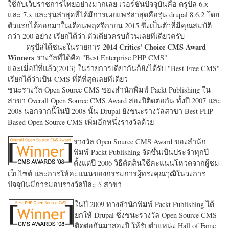
ใช้กับเว็บราชการไทยอย่างมากเลย เวอร์ชั่นปัจจุบันคือ ดรูปัล 6.x
และ 7.x และรุ่นล่าสุดที่ได้มีการเผยแพร่ล่าสุดคือรุ่น drupal 8.6.2 โดย
ตัวแรกได้ออกมาในเดือนพฤศจิกายน 2015 ซึ่งเป็นตัวที่มีคุณสมบัติ
กว่า 200 อย่าง เรียกได้ว่า ตัวเดียวครบถ้วนเลยทีเดียวครับ
2014 Critics' Choice CMS Award
ดรูปัลได้ชนะในรายการ
Winners
รางวัลที่ได้คือ "
Best Enterprise PHP CMS"
และเมื่อปีที่แล้ว(2013) ในรายการเดียวกันก็ยังได้รับ "
Best Free CMS"
เรียกได้ว่าเป็น CMS ที่ดีที่สุดเลยทีเดียว
ชนะรางวัล Open Source CMS ของสำนักพิมพ์ Packt Publishing ใน
สาขา Overall Open Source CMS Award สองปีติดต่อกัน ทั้งปี 2007 และ
2008 นอกจากนี้ในปี 2008 นั้น Drupal ยังชนะรางวัลสาขา Best PHP
Based Open Source CMS เพิ่มอีกหนึ่งรางวัลด้วย
รางวัล Open Source CMS Award ของสำนัก
พิมพ์ Packt Publishing จัดขึ้นเป็นประจำทุกปี
ตั้งแต่ปี 2006 วิธีตัดสินใช้คะแนนโหวตจากผู้ชม
เว็บไซต์ และการให้คะแนนของกรรมการผู้ทรงคุณวุฒิในวงการ
ปัจจุบันมีการมอบรางวัลปีละ 5 สาขา
ในปี 2009 ทางสำนักพิมพ์ Packt Publishing ได้
ยกให้ Drupal ซึ่งชนะรางวัล Open Source CMS
ติดต่อกันมาสองปี ให้รับตำแหน่ง Hall of Fame